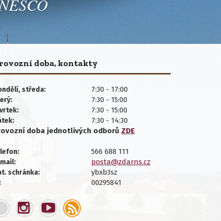
 UNESCO
rovozní doba, kontakty
7:30 - 17:00
ndělí, středa:
7:30 - 15:00
erý:
7:30 - 15:00
vrtek:
7:30 - 14:30
átek:
rovozní doba jednotlivých
odborů
ZDE
566 688 111
lefon:
posta@zdarns.cz
mail:
ybxb3sz
t. schránka:
00295841
: