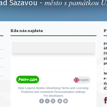
město s památkou
ad Sázavou -
Kde nás najdete
P
po
út
čt
p
p
te
e-
da
IČ