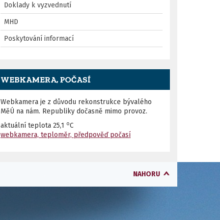
Doklady k vyzvednutí
MHD
Poskytování informací
WEBKAMERA, POČASÍ
Webkamera je z důvodu rekonstrukce bývalého
MěÚ na nám. Republiky dočasně mimo provoz.
o
aktuální teplota
25,1
C
webkamera, teploměr, předpověď počasí
NAHORU