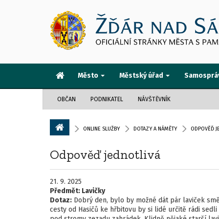
Město
Městský úřad
Samosprá
OBČAN
PODNIKATEL
NÁVŠTĚVNÍK
ONLINE SLUŽBY
DOTAZY A NÁMĚTY
ODPOVĚĎ J
Odpověď jednotlivá
21. 9. 2025
Předmět:
Lavičky
Dotaz:
Dobrý den, bylo by možné dát pár laviček sm
cesty od Hasičů ke hřbitovu by si lidé určitě rádi sed
pod stromy zezadu zahrádek. Klidně nějaké starší lavi