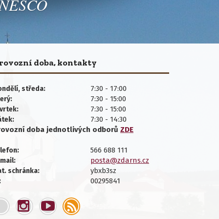
 UNESCO
rovozní doba, kontakty
7:30 - 17:00
ndělí, středa:
7:30 - 15:00
erý:
7:30 - 15:00
vrtek:
7:30 - 14:30
átek:
rovozní doba jednotlivých
odborů
ZDE
566 688 111
lefon:
posta@zdarns.cz
mail:
ybxb3sz
t. schránka:
00295841
: