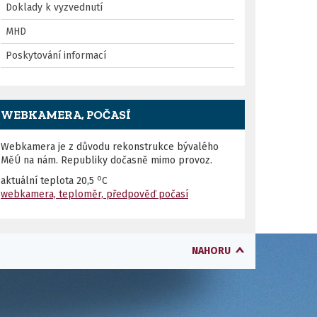
Doklady k vyzvednutí
MHD
Poskytování informací
WEBKAMERA, POČASÍ
Webkamera je z důvodu rekonstrukce bývalého
MěÚ na nám. Republiky dočasně mimo provoz.
o
aktuální teplota
20,5
C
webkamera, teploměr, předpověď počasí
NAHORU