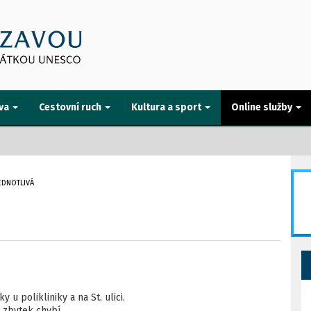
va
Cestovní ruch
Kultura a sport
Online služby
EDNOTLIVÁ
 u polikliniky a na St. ulici.
 zbytek chybí.