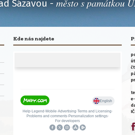
město s památkou
ad Sázavou -
Kde nás najdete
P
po
út
čt
p
p
te
e-
da
IČ