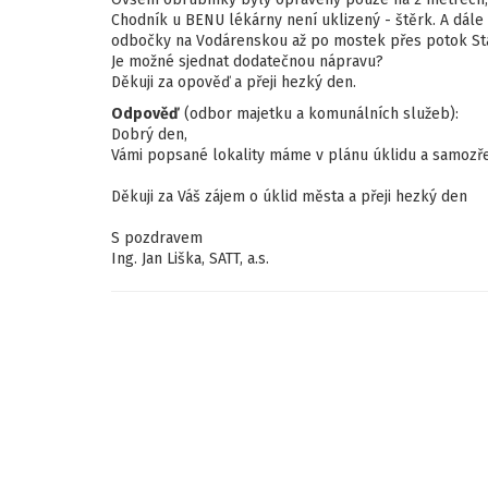
Chodník u BENU lékárny není uklizený - štěrk. A dále
odbočky na Vodárenskou až po mostek přes potok Stav
Je možné sjednat dodatečnou nápravu?
Děkuji za opověď a přeji hezký den.
Odpověď
(odbor majetku a komunálních služeb):
Dobrý den,
Vámi popsané lokality máme v plánu úklidu a samozře
Děkuji za Váš zájem o úklid města a přeji hezký den
S pozdravem
Ing. Jan Liška, SATT, a.s.