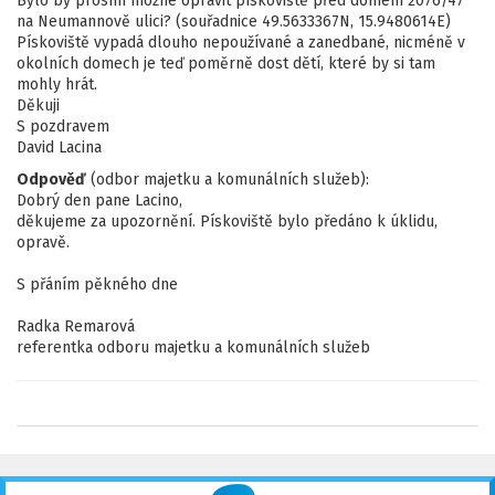
Bylo by prosím možné opravit pískoviště před domem 2076/47
na Neumannově ulici? (souřadnice 49.5633367N, 15.9480614E)
Pískoviště vypadá dlouho nepoužívané a zanedbané, nicméně v
okolních domech je teď poměrně dost dětí, které by si tam
mohly hrát.
Děkuji
S pozdravem
David Lacina
Odpověď
(odbor majetku a komunálních služeb):
Dobrý den pane Lacino,
děkujeme za upozornění. Pískoviště bylo předáno k úklidu,
opravě.
S přáním pěkného dne
Radka Remarová
referentka odboru majetku a komunálních služeb