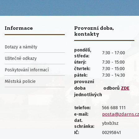
Informace
Provozní doba,
kontakty
Dotazy a náměty
pondělí,
7:30 - 17:00
středa:
Užitečné odkazy
7:30 - 15:00
úterý:
7:30 - 15:00
čtvrtek:
Poskytování informací
7:30 - 14:30
pátek:
Městská policie
provozní
doba
odborů
ZDE
jednotlivých
566 688 111
telefon:
posta@zdarns.c
e-mail:
dat.
ybxb3sz
schránka:
00295841
IČ: