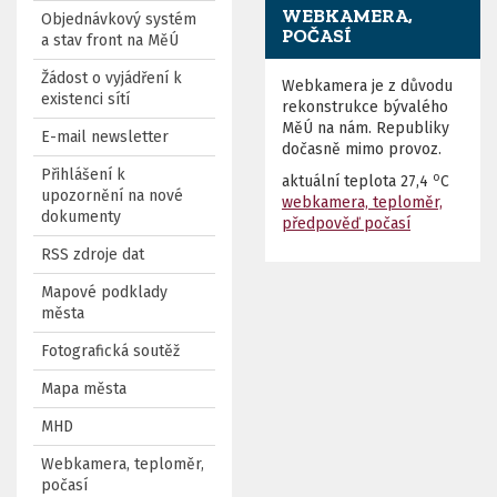
WEBKAMERA,
Objednávkový systém
POČASÍ
a stav front na MěÚ
Žádost o vyjádření k
Webkamera je z důvodu
existenci sítí
rekonstrukce bývalého
MěÚ na nám. Republiky
E-mail newsletter
dočasně mimo provoz.
Přihlášení k
o
aktuální teplota
27,4
C
upozornění na nové
webkamera, teploměr,
dokumenty
předpověď počasí
RSS zdroje dat
Mapové podklady
města
Fotografická soutěž
Mapa města
MHD
Webkamera, teploměr,
počasí