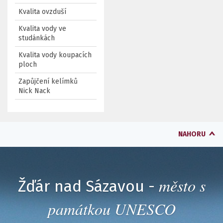
Kvalita ovzduší
Kvalita vody ve
studánkách
Kvalita vody koupacích
ploch
Zapůjčení kelímků
Nick Nack
NAHORU
město s
Žďár nad Sázavou -
památkou UNESCO