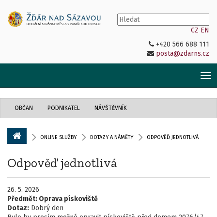
CZ
EN
+420 566 688 111
posta@zdarns.cz
Tog
nav
OBČAN
PODNIKATEL
NÁVŠTĚVNÍK
ONLINE SLUŽBY
DOTAZY A NÁMĚTY
ODPOVĚĎ JEDNOTLIVÁ
Odpověď jednotlivá
26. 5. 2026
Předmět:
Oprava pískoviště
Dotaz:
Dobrý den