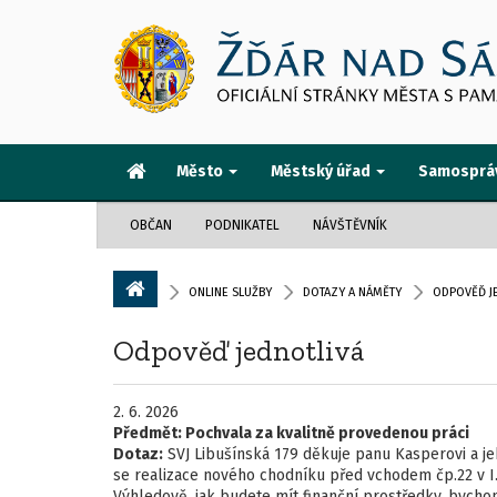
Město
Městský úřad
Samosprá
OBČAN
PODNIKATEL
NÁVŠTĚVNÍK
ONLINE SLUŽBY
DOTAZY A NÁMĚTY
ODPOVĚĎ J
Odpověď jednotlivá
2. 6. 2026
Předmět:
Pochvala za kvalitně provedenou práci
Dotaz:
SVJ Libušínská 179 děkuje panu Kasperovi a je
se realizace nového chodníku před vchodem čp.22 v I.
Výhledově, jak budete mít finanční prostředky, bych