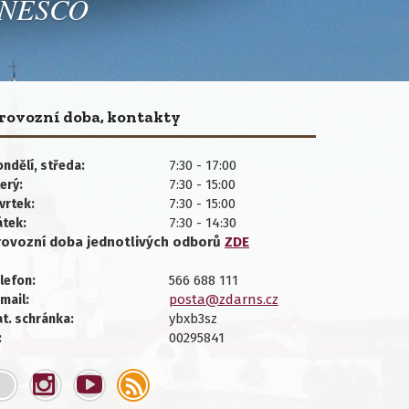
 UNESCO
rovozní doba, kontakty
7:30 - 17:00
ndělí, středa:
7:30 - 15:00
erý:
7:30 - 15:00
vrtek:
7:30 - 14:30
átek:
rovozní doba jednotlivých
odborů
ZDE
566 688 111
lefon:
posta@zdarns.cz
mail:
ybxb3sz
t. schránka:
00295841
: