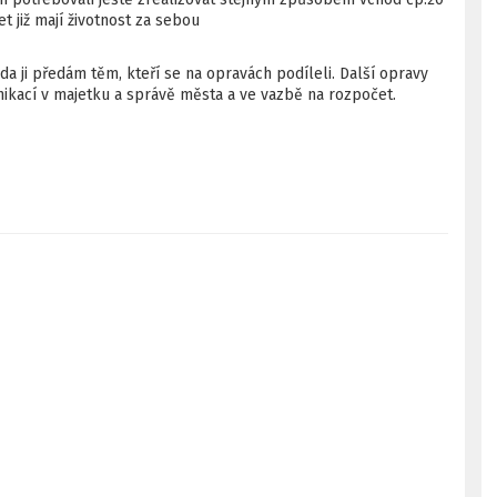
t již mají životnost za sebou
a ji předám těm, kteří se na opravách podíleli. Další opravy
nikací v majetku a správě města a ve vazbě na rozpočet.