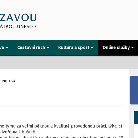
va
Cestovní ruch
Kultura a sport
Online služby
EDNOTLIVÁ
ho týmu za velmi pěknou a kvalitně provedenou práci, týkající
dvoře na Libušíně.
om potřebovali ještě zrealizovat stejným způsobem vchod čp.20