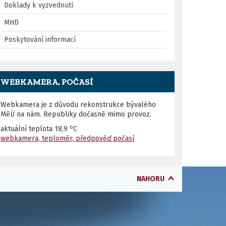
Doklady k vyzvednutí
MHD
Poskytování informací
WEBKAMERA, POČASÍ
Webkamera je z důvodu rekonstrukce bývalého
MěÚ na nám. Republiky dočasně mimo provoz.
o
aktuální teplota
18,9
C
webkamera, teploměr, předpověď počasí
NAHORU