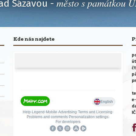
město s památkou
ad Sázavou -
Kde nás najdete
P
po
út
čt
p
p
te
e-
da
IČ