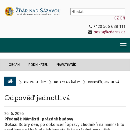
CZ
EN
+420 566 688 111
posta@zdarns.cz
Tog
nav
OBČAN
PODNIKATEL
NÁVŠTĚVNÍK
ONLINE SLUŽBY
DOTAZY A NÁMĚTY
ODPOVĚĎ JEDNOTLIVÁ
Odpověď jednotlivá
26. 6. 2026
Předmět:
Náměstí -prázdné budovy
Dotaz:
Dobrý den, po dokončení opravy chodníků na náměstí to