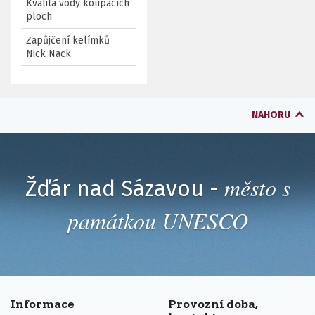
Kvalita vody koupacích
ploch
Zapůjčení kelímků
Nick Nack
NAHORU
město s
Žďár nad Sázavou -
památkou UNESCO
Informace
Provozní doba,