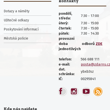
kontakty
Dotazy a náměty
pondělí,
7:30 - 17:00
středa:
Užitečné odkazy
7:30 - 15:00
úterý:
7:30 - 15:00
čtvrtek:
Poskytování informací
7:30 - 14:30
pátek:
Městská policie
provozní
doba
odborů
ZDE
jednotlivých
566 688 111
telefon:
posta@zdarns.c
e-mail:
dat.
ybxb3sz
schránka:
00295841
IČ:
Kde nás najdete