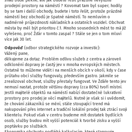
snad bude pěkné, ale jak budete řešit prázdné nevyužité
prodejní prostory na náměstí ? Kovomat tam byl super, hodily
by se tam i další obchody, budete i toto řešit, protože prázdné
náměstí bez obchodů je špatné náměstí. To nemluvím o
nadměrné průjezdnosti nákladních a ostatních vozidel. Obchvat
města by měl být prioritou č.1. Mnoho sousedních měst to má již
vyřešeno, proč Žďár v tomto zaspal ? Stále se jen o tom mluví
více jak 30 let.
Odpověď
(odbor strategického rozvoje a investic):
Vážený pane,
děkujeme za dotaz. Problém odlivu služeb z centra a zároveň
odklonění dopravy je častý jev v mnoha evropských městech.
Ostatně to můžeme vidět i na menších obcích v okolí, kdy v čase
průtahu obcí služby fungovaly, především gastro. Jakmile se
zrealizoval obchvat, služby přestaly fungovat. Ve Žďáře tento jev
nemusí nastat, protože většinu dopravy (cca 80%) tvoří místní.
Jestli majitelé objektů na náměstí nabízí dostatečně lukrativní
prostory pro prodej je věcí majitelů. Nutné je však si i uvědomit,
že chování zákazníků se mění, stále stoupající trend má
nakupování přes internet a tradiční lokální prodej tak ztrácí svoji
klientelu. Pokud však v centru budeme mít dostatek bydlících
osob, služby budou mít vyšší potenciál k tvorbě zisku a vyšší
poptávku po službách.
Ekonomika obchvatu podléhá kalkulacím, které stanovuje