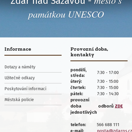
město s
Žďár nad Sázavou -
památkou UNESCO
Informace
Provozní doba,
kontakty
Dotazy a náměty
pondělí,
7:30 - 17:00
středa:
Užitečné odkazy
7:30 - 15:00
úterý:
7:30 - 15:00
čtvrtek:
Poskytování informací
7:30 - 14:30
pátek:
Městská policie
provozní
doba
odborů
ZDE
jednotlivých
566 688 111
telefon:
posta@zdarns.c
e-mail: