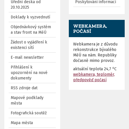
Úřední deska od
Poskytování informací
20.10.2025
Doklady k vyzvednutí
WEBKAMERA,
Objednávkový systém
POČASÍ
a stav front na MěÚ
Žádost o vyjádření k
Webkamera je z důvodu
existenci sítí
rekonstrukce bývalého
MěÚ na nám. Republiky
E-mail newsletter
dočasně mimo provoz.
Přihlášení k
o
aktuální teplota
24,7
C
upozornění na nové
webkamera, teploměr,
dokumenty
předpověď počasí
RSS zdroje dat
Mapové podklady
města
Fotografická soutěž
Mapa města