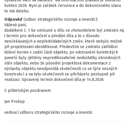
bývalého MěU na náměstí? Na informačním plakátu je uvedeno
květen 2026. Nyní je začátek července a do dokončeného stavu
to má daleko.
Odpověď
(odbor strategického rozvoje a investic):
Vážená paní,
dodatkem č. 1 ke smlouvě o dílo se zhotovitelem byl změněn mj.
i termín pro dokončení a předání díla a to z důvodu
neočekávaných a nepředvídatelných změn, které nebylo možné
při projektování identifikovat. Především se změnilo zatřídění
těžení hornin v zadní části objektu, po odstranění boletických
panelů byly zjištěny nepredikovatelné nedostatky obvodových
stěn objektu, nebo že původní projektová dokumentace z
výstavby objektu neodpovídá skutečnosti co se týče nosných
konstrukcí a na tyto skutečnosti se přicházelo postupně při
realizaci. Upravený termín dokončení díla je 14.8.2026.
S přátelským pozdravem
Jan Prokop
vedoucí odboru strategického rozvoje a investic