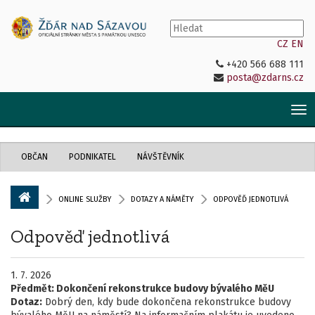
CZ
EN
+420 566 688 111
posta@zdarns.cz
Tog
nav
OBČAN
PODNIKATEL
NÁVŠTĚVNÍK
ONLINE SLUŽBY
DOTAZY A NÁMĚTY
ODPOVĚĎ JEDNOTLIVÁ
Odpověď jednotlivá
1. 7. 2026
Předmět:
Dokončení rekonstrukce budovy bývalého MěU
Dotaz:
Dobrý den, kdy bude dokončena rekonstrukce budovy