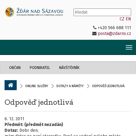
CZ
EN
+420 566 688 111
posta@zdarns.cz
Tog
nav
OBČAN
PODNIKATEL
NÁVŠTĚVNÍK
ONLINE SLUŽBY
DOTAZY A NÁMĚTY
ODPOVĚĎ JEDNOTLIVÁ
Odpověď jednotlivá
6. 12. 2011
Předmět:
(předmět nezadán)
Dotaz:
Dobr den,