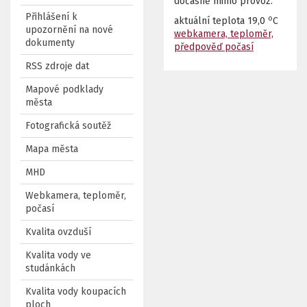
dočasně mimo provoz.
Přihlášení k
o
aktuální teplota
19,0
C
upozornění na nové
webkamera, teploměr,
dokumenty
předpověď počasí
RSS zdroje dat
Mapové podklady
města
Fotografická soutěž
Mapa města
MHD
Webkamera, teploměr,
počasí
Kvalita ovzduší
Kvalita vody ve
studánkách
Kvalita vody koupacích
ploch