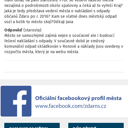
mám dotaz na paní starostku. Proč se vedení našeho města
nezajímá o podrobmosti okolo spalovny a čeká až to vyřeší Kraj?
Jaká je tedy představa vedení města o nakládání s odpady
občanů Žďaru po r. 2016? Kam se vlatně dnes městský odpad
vozí a kolik to město stojí?Děkuji Jana
Odpověď
(starosta):
Město se samozřejmě zajímá nejen o současné ale i budoucí
řešení nakládání s odpady. V současné době je směsný
komunální odpad skládkován v Ronově a náklady jsou uvedeny v
rozpočtu města, který je na webu města.