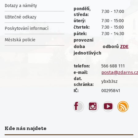
Dotazy a náměty
pondělí,
7:30 - 17:00
středa:
Užitečné odkazy
7:30 - 15:00
úterý:
7:30 - 15:00
čtvrtek:
Poskytování informací
7:30 - 14:30
pátek:
Městská policie
provozní
doba
odborů
ZDE
jednotlivých
566 688 111
telefon:
posta@zdarns.c
e-mail:
dat.
ybxb3sz
schránka:
00295841
IČ:
Kde nás najdete