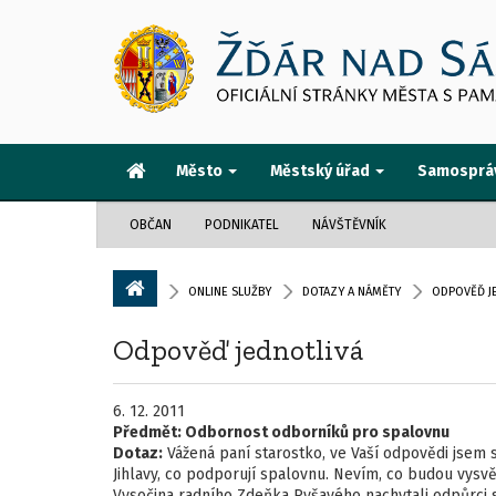
Město
Městský úřad
Samosprá
OBČAN
PODNIKATEL
NÁVŠTĚVNÍK
ONLINE SLUŽBY
DOTAZY A NÁMĚTY
ODPOVĚĎ J
Odpověď jednotlivá
6. 12. 2011
Předmět:
Odbornost odborníků pro spalovnu
Dotaz:
Vážená paní starostko, ve Vaší odpovědi jsem se
Jihlavy, co podporují spalovnu. Nevím, co budou vysvě
Vysočina radního Zdeňka Ryšavého nachytali odpůrci s