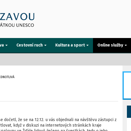
va
Cestovní ruch
Kultura a sport
Online služby
EDNOTLIVÁ
 dočetl, že se na 12.12. u vás objednali na návštěvu zástupci z
tlovat, když v diskuzi na internetových stránkách kraje
palovny ve Žďáře lidově řečeno na švestkách, tedy o jeho