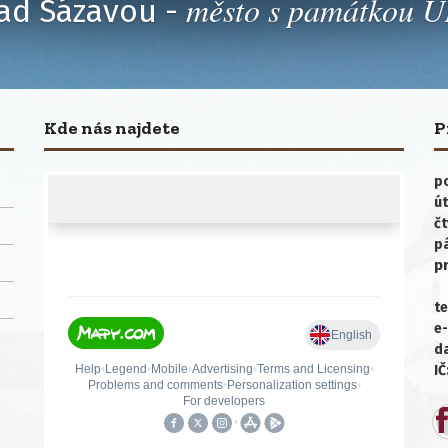
město s památkou
ad Sázavou -
Kde nás najdete
P
po
út
čt
p
p
te
e-
da
IČ