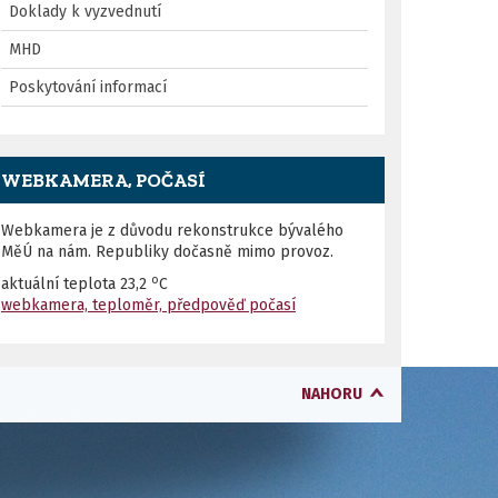
Doklady k vyzvednutí
MHD
Poskytování informací
WEBKAMERA, POČASÍ
Webkamera je z důvodu rekonstrukce bývalého
MěÚ na nám. Republiky dočasně mimo provoz.
o
aktuální teplota
23,2
C
webkamera, teploměr, předpověď počasí
NAHORU