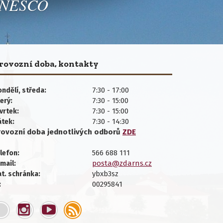
 UNESCO
rovozní doba, kontakty
7:30 - 17:00
ndělí, středa:
7:30 - 15:00
erý:
7:30 - 15:00
vrtek:
7:30 - 14:30
átek:
rovozní doba jednotlivých
odborů
ZDE
566 688 111
lefon:
posta@zdarns.cz
mail:
ybxb3sz
t. schránka:
00295841
: