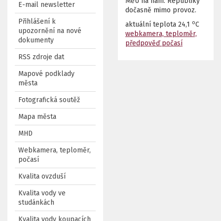
MěÚ na nám. Republiky
E-mail newsletter
dočasně mimo provoz.
Přihlášení k
o
aktuální teplota
24,1
C
upozornění na nové
webkamera, teploměr,
dokumenty
předpověď počasí
RSS zdroje dat
Mapové podklady
města
Fotografická soutěž
Mapa města
MHD
Webkamera, teploměr,
počasí
Kvalita ovzduší
Kvalita vody ve
studánkách
Kvalita vody koupacích