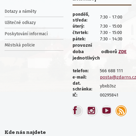
Dotazy a náměty
pondělí,
7:30 - 17:00
středa:
Užitečné odkazy
7:30 - 15:00
úterý:
7:30 - 15:00
čtvrtek:
Poskytování informací
7:30 - 14:30
pátek:
Městská policie
provozní
doba
odborů
ZDE
jednotlivých
566 688 111
telefon:
posta@zdarns.c
e-mail:
dat.
ybxb3sz
schránka:
00295841
IČ:
Kde nás najdete