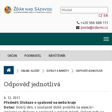
CZ
EN
+420 566 688 111
posta@zdarns.cz
Tog
nav
OBČAN
PODNIKATEL
NÁVŠTĚVNÍK
ONLINE SLUŽBY
DOTAZY A NÁMĚTY
ODPOVĚĎ JEDNOTLIVÁ
Odpověď jednotlivá
6. 12. 2011
Předmět:
Diskuze o spalovně na webu kraje
Dotaz:
Dobrý den, v současné době probíhá na www.kr-