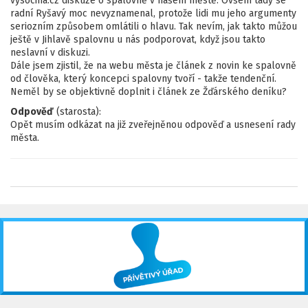
vysocina.cz diskuze o spalovně v našem městě. Ovšem tady se
radní Ryšavý moc nevyznamenal, protože lidi mu jeho argumenty
seriozním způsobem omlátili o hlavu. Tak nevím, jak takto můžou
ještě v Jihlavě spalovnu u nás podporovat, když jsou takto
neslavní v diskuzi.
Dále jsem zjistil, že na webu města je článek z novin ke spalovně
od člověka, který koncepci spalovny tvoří - takže tendenční.
Neměl by se objektivně doplnit i článek ze Žďárského deníku?
Odpověď
(starosta):
Opět musím odkázat na již zveřejněnou odpověď a usnesení rady
města.