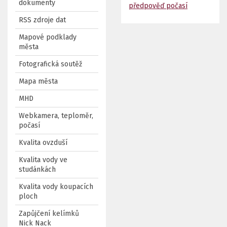
dokumenty
předpověď počasí
RSS zdroje dat
Mapové podklady
města
Fotografická soutěž
Mapa města
MHD
Webkamera, teploměr,
počasí
Kvalita ovzduší
Kvalita vody ve
studánkách
Kvalita vody koupacích
ploch
Zapůjčení kelímků
Nick Nack