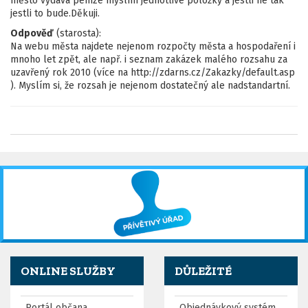
město vydává peníze myslím jednotlivé položky a jestli ne tak
jestli to bude.Děkuji.
Odpověď
(starosta):
Na webu města najdete nejenom rozpočty města a hospodaření i
mnoho let zpět, ale např. i seznam zakázek malého rozsahu za
uzavřený rok 2010 (více na http://zdarns.cz/Zakazky/default.asp
). Myslím si, že rozsah je nejenom dostatečný ale nadstandartní.
ONLINE SLUŽBY
DŮLEŽITÉ
Portál občana
Objednávkový systém