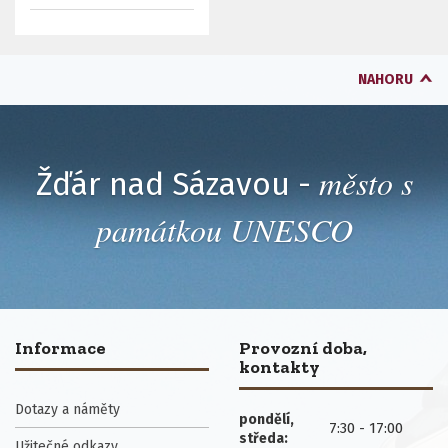
NAHORU
město s
Žďár nad Sázavou -
památkou UNESCO
Informace
Provozní doba,
kontakty
Dotazy a náměty
pondělí,
7:30 - 17:00
středa:
Užitečné odkazy