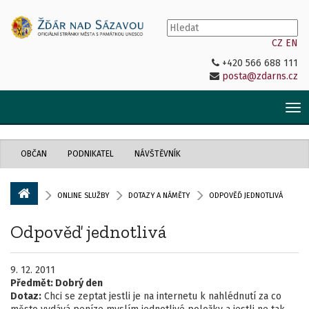
CZ
EN
+420 566 688 111
posta@zdarns.cz
Tog
nav
OBČAN
PODNIKATEL
NÁVŠTĚVNÍK
ONLINE SLUŽBY
DOTAZY A NÁMĚTY
ODPOVĚĎ JEDNOTLIVÁ
Odpověď jednotlivá
9. 12. 2011
Předmět:
Dobrý den
Dotaz:
Chci se zeptat jestli je na internetu k nahlédnutí za co