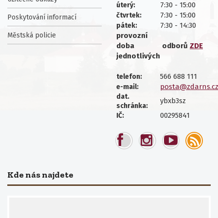
7:30 - 15:00
úterý:
7:30 - 15:00
čtvrtek:
Poskytování informací
7:30 - 14:30
pátek:
Městská policie
provozní
doba
odborů
ZDE
jednotlivých
566 688 111
telefon:
posta@zdarns.c
e-mail:
dat.
ybxb3sz
schránka:
00295841
IČ:
Kde nás najdete