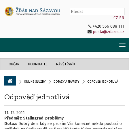
CZ
EN
+420 566 688 111
posta@zdarns.cz
Tog
nav
OBČAN
PODNIKATEL
NÁVŠTĚVNÍK
ONLINE SLUŽBY
DOTAZY A NÁMĚTY
ODPOVĚĎ JEDNOTLIVÁ
Odpověď jednotlivá
11. 12. 2011
Předmět:
Stalingrad-problémy
Dotaz:
Dobrý den, kdy se prosím Vás konečně někdo postará o