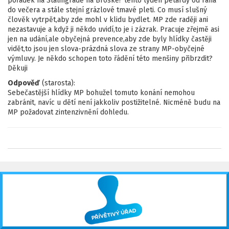
pořádek na Stalingradě na Broské? tento týden petardy od rána
do večera a stále stejní grázlové tmavé pleti. Co musí slušný
člověk vytrpět,aby zde mohl v klidu bydlet. MP zde raději ani
nezastavuje a když ji někdo uvidí,to je i zázrak. Pracuje zřejmě asi
jen na udání,ale obyčejná prevence,aby zde byly hlídky častěji
vidět,to jsou jen slova-prázdná slova ze strany MP-obyčejné
výmluvy. Je někdo schopen toto řádění této menšiny přibrzdit?
Děkuji
Odpověď
(starosta):
Sebečastější hlídky MP bohužel tomuto konání nemohou
zabránit, navíc u dětí není jakkoliv postižitelné. Nicméně budu na
MP požadovat zintenzivnění dohledu.