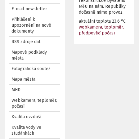
rekonstrukce bývalého
MěÚ na nám. Republiky
E-mail newsletter
dočasně mimo provoz.
Přihlášení k
o
aktuální teplota
23,6
C
upozornění na nové
webkamera, teploměr,
dokumenty
předpověď počasí
RSS zdroje dat
Mapové podklady
města
Fotografická soutěž
Mapa města
MHD
Webkamera, teploměr,
počasí
Kvalita ovzduší
Kvalita vody ve
studánkách