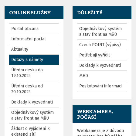
ONLINE SLUŽBY
DŮLEŽITÉ
Portál občana
Objednávkový systém
a stav front na MěÚ
Informační portál
Czech POINT (výpisy)
Aktuality
Potřebuji vyřídit
Dotazy a náměty
Doklady k vyzvednutí
Úřední deska do
19.10.2025
MHD
Úřední deska od
Poskytování informací
20.10.2025
Doklady k vyzvednutí
WEBKAMERA,
Objednávkový systém
POČASÍ
a stav front na MěÚ
Žádost o vyjádření k
Webkamera je z důvodu
existenci sítí