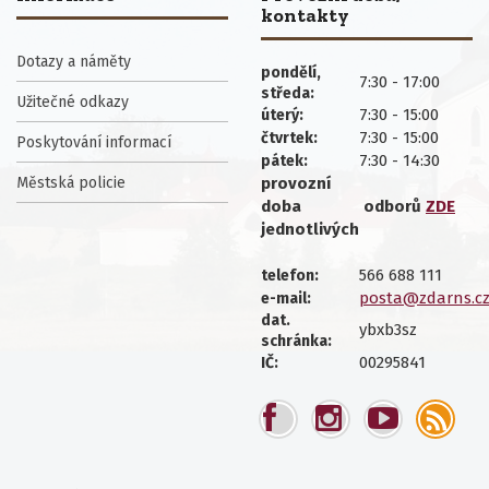
kontakty
Dotazy a náměty
pondělí,
7:30 - 17:00
středa:
Užitečné odkazy
7:30 - 15:00
úterý:
7:30 - 15:00
čtvrtek:
Poskytování informací
7:30 - 14:30
pátek:
Městská policie
provozní
doba
odborů
ZDE
jednotlivých
566 688 111
telefon:
posta@zdarns.c
e-mail:
dat.
ybxb3sz
schránka:
00295841
IČ: