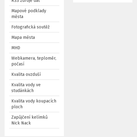
RSS zdroje dat
Mapové podklady
města
Fotografická soutěž
Mapa města
MHD
Webkamera, teploměr,
počasí
Kvalita ovzduší
Kvalita vody ve
studánkách
Kvalita vody koupacích
ploch
Zapůjčení kelímků
Nick Nack