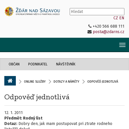
CZ
EN
+420 566 688 111
posta@zdarns.cz
Tog
nav
OBČAN
PODNIKATEL
NÁVŠTĚVNÍK
ONLINE SLUŽBY
DOTAZY A NÁMĚTY
ODPOVĚĎ JEDNOTLIVÁ
Odpověď jednotlivá
12. 1. 2011
Předmět:
Rodný list
Dotaz:
Dobry den, jak mam postupovat pri ztrate rodneho