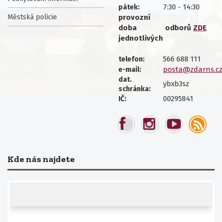
7:30 - 14:30
pátek:
Městská policie
provozní
doba
odborů
ZDE
jednotlivých
566 688 111
telefon:
posta@zdarns.c
e-mail:
dat.
ybxb3sz
schránka:
00295841
IČ:
Kde nás najdete