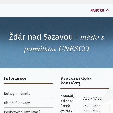
NAHORU
město s
Žďár nad Sázavou -
památkou UNESCO
Informace
Provozní doba,
kontakty
Dotazy a náměty
pondělí,
7:30 - 17:00
středa:
Užitečné odkazy
7:30 - 15:00
úterý:
7:30 - 15:00
čtvrtek:
Poskytování informací