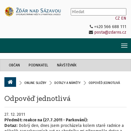
CZ
EN
+420 566 688 111
posta@zdarns.cz
Tog
nav
OBČAN
PODNIKATEL
NÁVŠTĚVNÍK
ONLINE SLUŽBY
DOTAZY A NÁMĚTY
ODPOVĚĎ JEDNOTLIVÁ
Odpověď jednotlivá
27. 12. 2011
Předmět:
reakce na (27.7.2011 - Parkování):
Dotaz:
Dobrý den, dnes jsem procházela kolem staré radnice a