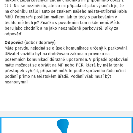
několik zaparkovaných aut na chodníku mi připomnělo dotaz z
27.7. Nic se nezměnilo, ale co mi připadá už jako výsměch je, že
na chodníku stálo i auto se znakem našeho města-stříbrná Fabia
MěÚ. Fotografii posílám mailem. Jak to tedy s parkováním v
těchto místech je? Značka s povolením tam nikde není. Místo
beru jako chodník a ne jako neoznačené parkoviště. Díky za
odpověď
Odpověď
(odbor dopravy):
Máte pravdu, nejedná se o úsek komunikace určený k parkování.
Uživatel vozidla byl na dodržování zákona o provozu na
pozemních komunikací důrazně upozorněn. V případě opakování
máte možnost se obrátit na MP nebo PČR, která by měla tento
přestupek vyřešit, případně můžete podle správního řádu učinit
podání přímo na Městském úřadě. Podání však musí být
neanonymní.