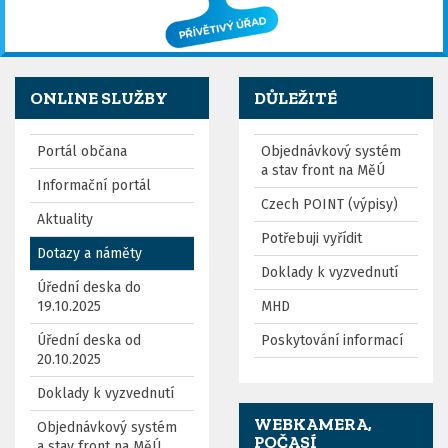
ONLINE SLUŽBY
DŮLEŽITÉ
Portál občana
Objednávkový systém
a stav front na MěÚ
Informační portál
Czech POINT (výpisy)
Aktuality
Potřebuji vyřídit
Dotazy a náměty
Doklady k vyzvednutí
Úřední deska do
19.10.2025
MHD
Úřední deska od
Poskytování informací
20.10.2025
Doklady k vyzvednutí
WEBKAMERA,
Objednávkový systém
POČASÍ
a stav front na MěÚ