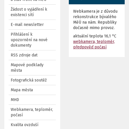
Žádost o vyjádření k
Webkamera je z důvodu
existenci sítí
rekonstrukce bývalého
MěÚ na nám. Republiky
E-mail newsletter
dočasně mimo provoz.
Přihlášení k
o
aktuální teplota
16,1
C
upozornění na nové
webkamera, teploměr,
dokumenty
předpověď počasí
RSS zdroje dat
Mapové podklady
města
Fotografická soutěž
Mapa města
MHD
Webkamera, teploměr,
počasí
Kvalita ovzduší