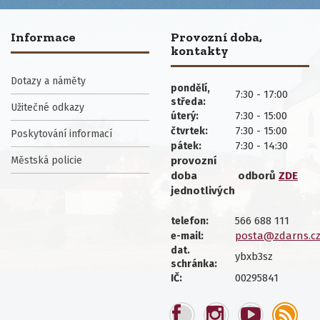
Informace
Provozní doba,
kontakty
Dotazy a náměty
pondělí,
7:30 - 17:00
středa:
Užitečné odkazy
7:30 - 15:00
úterý:
7:30 - 15:00
čtvrtek:
Poskytování informací
7:30 - 14:30
pátek:
Městská policie
provozní
doba
odborů
ZDE
jednotlivých
566 688 111
telefon:
posta@zdarns.c
e-mail:
dat.
ybxb3sz
schránka:
00295841
IČ: