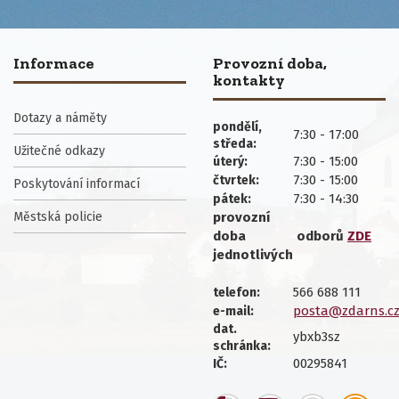
Informace
Provozní doba,
kontakty
Dotazy a náměty
pondělí,
7:30 - 17:00
středa:
Užitečné odkazy
7:30 - 15:00
úterý:
7:30 - 15:00
čtvrtek:
Poskytování informací
7:30 - 14:30
pátek:
Městská policie
provozní
doba
odborů
ZDE
jednotlivých
566 688 111
telefon:
posta@zdarns.c
e-mail:
dat.
ybxb3sz
schránka:
00295841
IČ: