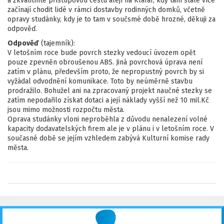
a zkvalitníte přístupovou cestu alejí na Klafar, kdy tam stále více
začínají chodit lidé v rámci dostavby rodinných domků, včetně
opravy studánky, kdy je to tam v součsmé době hrozné, děkuji za
odpověď.
Odpověď
(tajemník):
V letošním roce bude povrch stezky vedoucí úvozem opět
pouze zpevněn obroušenou ABS. Jiná povrchová úprava není
zatím v plánu, především proto, že nepropustný povrch by si
vyžádal odvodnění komunikace. Toto by neúměrně stavbu
prodražilo. Bohužel ani na zpracovaný projekt naučné stezky se
zatím nepodařilo získat dotaci a její náklady vyšší než 10 mil.Kč
jsou mimo možnosti rozpočtu města.
Oprava studánky vloni neproběhla z důvodu nenalezení volné
kapacity dodavatelských firem ale je v plánu i v letošním roce. V
současné době se jejím vzhledem zabývá Kulturní komise rady
města.