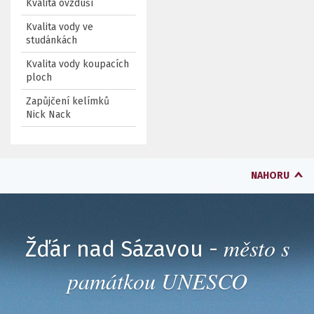
Kvalita ovzduší
Kvalita vody ve
studánkách
Kvalita vody koupacích
ploch
Zapůjčení kelímků
Nick Nack
NAHORU
město s
Žďár nad Sázavou -
památkou UNESCO