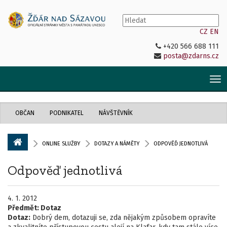
CZ
EN
+420 566 688 111
posta@zdarns.cz
Tog
nav
OBČAN
PODNIKATEL
NÁVŠTĚVNÍK
ONLINE SLUŽBY
DOTAZY A NÁMĚTY
ODPOVĚĎ JEDNOTLIVÁ
Odpověď jednotlivá
4. 1. 2012
Předmět:
Dotaz
Dotaz:
Dobrý dem, dotazuji se, zda nějakým způsobem opravíte