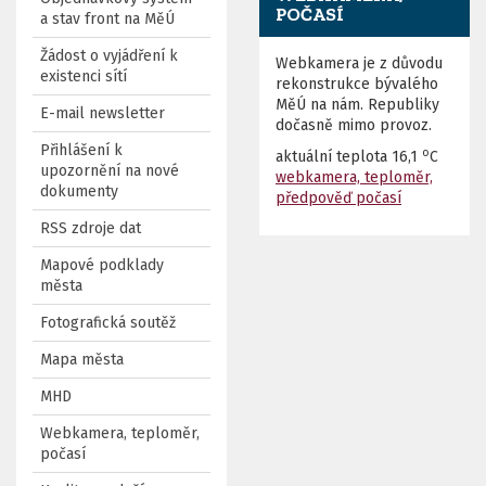
POČASÍ
a stav front na MěÚ
Žádost o vyjádření k
Webkamera je z důvodu
existenci sítí
rekonstrukce bývalého
MěÚ na nám. Republiky
E-mail newsletter
dočasně mimo provoz.
Přihlášení k
o
aktuální teplota
16,1
C
upozornění na nové
webkamera, teploměr,
dokumenty
předpověď počasí
RSS zdroje dat
Mapové podklady
města
Fotografická soutěž
Mapa města
MHD
Webkamera, teploměr,
počasí