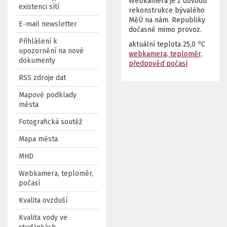
Webkamera je z důvodu
existenci sítí
rekonstrukce bývalého
MěÚ na nám. Republiky
E-mail newsletter
dočasně mimo provoz.
Přihlášení k
o
aktuální teplota
25,0
C
upozornění na nové
webkamera, teploměr,
dokumenty
předpověď počasí
RSS zdroje dat
Mapové podklady
města
Fotografická soutěž
Mapa města
MHD
Webkamera, teploměr,
počasí
Kvalita ovzduší
Kvalita vody ve