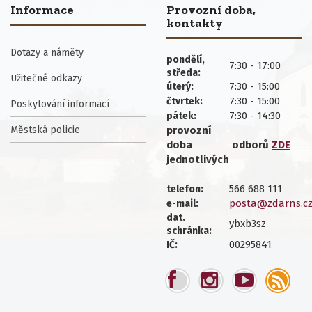
Informace
Provozní doba,
kontakty
Dotazy a náměty
pondělí,
7:30 - 17:00
středa:
Užitečné odkazy
7:30 - 15:00
úterý:
7:30 - 15:00
čtvrtek:
Poskytování informací
7:30 - 14:30
pátek:
Městská policie
provozní
doba
odborů
ZDE
jednotlivých
566 688 111
telefon:
posta@zdarns.c
e-mail:
dat.
ybxb3sz
schránka:
00295841
IČ: