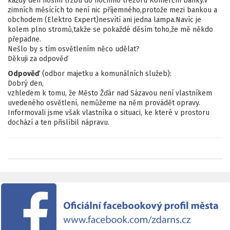
každý den nosím tržbu do nočního trezoru Komerční banky.V
zimních měsících to není nic příjemného,protože mezi bankou a
obchodem (Elektro Expert)nesvítí ani jedna lampa.Navíc je
kolem plno stromů,takže se pokaždé děsím toho,že mě někdo
přepadne.
Nešlo by s tím osvětlením něco udělat?
Děkuji za odpověď
Odpověď
(odbor majetku a komunálních služeb):
Dobrý den,
vzhledem k tomu, že Město Žďár nad Sázavou není vlastníkem
uvedeného osvětlení, nemůžeme na něm provádět opravy.
Informovali jsme však vlastníka o situaci, ke které v prostoru
dochází a ten přislíbil nápravu.