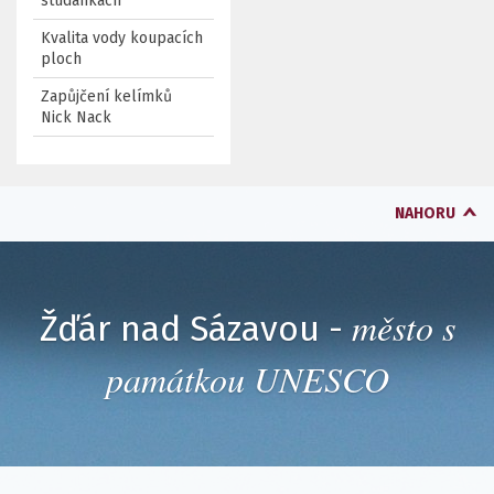
studánkách
Kvalita vody koupacích
ploch
Zapůjčení kelímků
Nick Nack
NAHORU
město s
Žďár nad Sázavou -
památkou UNESCO