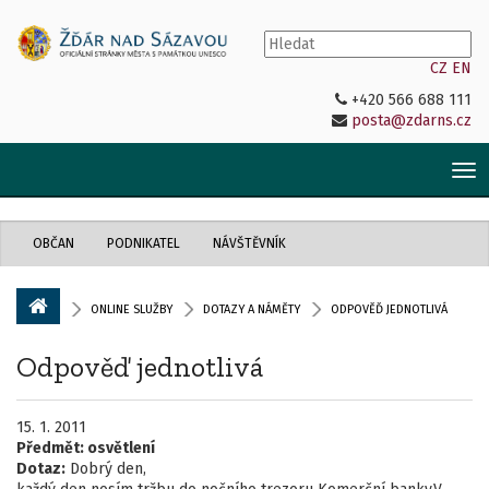
CZ
EN
+420 566 688 111
posta@zdarns.cz
Tog
nav
OBČAN
PODNIKATEL
NÁVŠTĚVNÍK
ONLINE SLUŽBY
DOTAZY A NÁMĚTY
ODPOVĚĎ JEDNOTLIVÁ
Odpověď jednotlivá
15. 1. 2011
Předmět:
osvětlení
Dotaz:
Dobrý den,