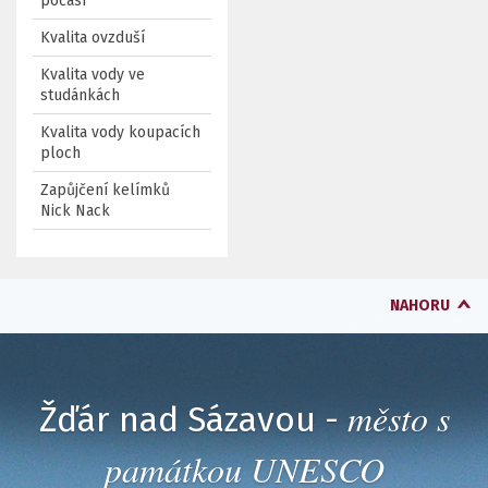
počasí
Kvalita ovzduší
Kvalita vody ve
studánkách
Kvalita vody koupacích
ploch
Zapůjčení kelímků
Nick Nack
NAHORU
město s
Žďár nad Sázavou -
památkou UNESCO