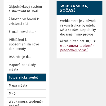
WEBKAMERA,
Objednávkový systém
POČASÍ
a stav front na MěÚ
Žádost o vyjádření k
Webkamera je z důvodu
existenci sítí
rekonstrukce bývalého
MěÚ na nám. Republiky
E-mail newsletter
dočasně mimo provoz.
Přihlášení k
o
aktuální teplota
18,6
C
upozornění na nové
webkamera, teploměr,
dokumenty
předpověď počasí
RSS zdroje dat
Mapové podklady
města
Fotografická soutěž
Mapa města
MHD
Webkamera, teploměr,