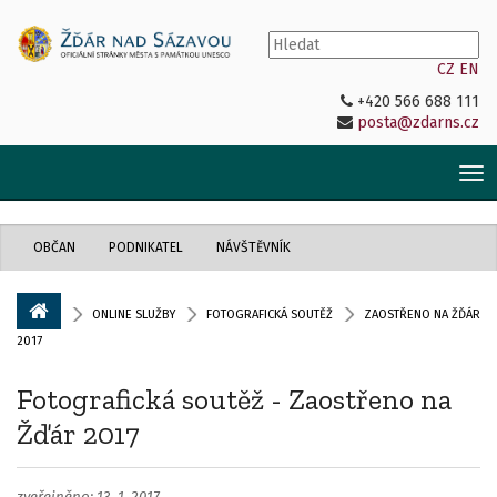
CZ
EN
+420 566 688 111
posta@zdarns.cz
Tog
nav
OBČAN
PODNIKATEL
NÁVŠTĚVNÍK
ONLINE SLUŽBY
FOTOGRAFICKÁ SOUTĚŽ
ZAOSTŘENO NA ŽĎÁR
2017
Fotografická soutěž - Zaostřeno na
Žďár 2017