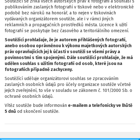
Soutěžící se zříká všech autorských práv k fotografii a souhlasí s
publikováním zaslaných fotografií v tiskové nebo v elektronické
podobě bez nároků na honorář, a to nejen v tiskovinách
vydávaných organizátorem soutěže, ale i v rámci jiných
reklamních a propagačních prostředků města. Licence k užití
fotografií se poskytuje bez časového a teritoriálního omezení.
Soutěžící prohlašuje, že je autorem přihlášených fotografií,
anebo osobou oprávněnou k výkonu majetkových autorských
práv opravňujících jej k účasti v soutěži se všemi právy a
povinnostmi s tím spojenými. Dále soutěžící prohlašuje, že má
udělen souhlas s užitím fotografií od osob, které jsou na
fotografiích případně zachyceny.
Soutěžící uděluje organizátorovi souhlas se zpracováním
zaslaných osobních údajů pro účely organizace soutěže včetně
jejich zveřejnění, to vše v souladu se zákonem č. 101/2000 Sb. o
ochraně osobních údajů.
Vítěz soutěže bude informován
e-mailem a telefonicky ve lhůtě
5 dnů
od skončení soutěže.