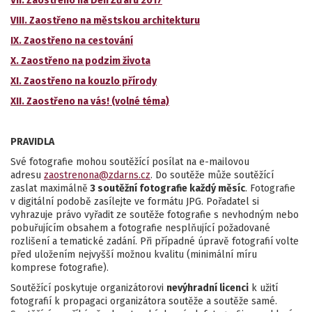
VII.
Zaostřeno na Den Žďáru 2017
VIII.
Zaostřeno na městskou architekturu
IX. Zaostřeno na cestování
X. Zaostřeno na podzim života
XI. Zaostřeno na kouzlo přírody
XII. Zaostřeno na vás! (volné téma)
PRAVIDLA
Své fotografie mohou soutěžící posílat na e-mailovou
adresu
zaostrenona@zdarns.cz
. Do soutěže může soutěžící
zaslat maximálně
3 soutěžní fotografie každý měsíc
. Fotografie
v digitální podobě zasílejte ve formátu JPG. Pořadatel si
vyhrazuje právo vyřadit ze soutěže fotografie s nevhodným nebo
pobuřujícím obsahem a fotografie nesplňující požadované
rozlišení a tematické zadání. Při případné úpravě fotografií volte
před uložením nejvyšší možnou kvalitu (minimální míru
komprese fotografie).
Soutěžící poskytuje organizátorovi
nevýhradní licenci
k užití
fotografií k propagaci organizátora soutěže a soutěže samé.