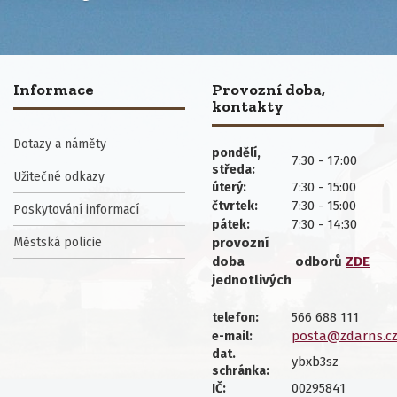
Informace
Provozní doba,
kontakty
Dotazy a náměty
pondělí,
7:30 - 17:00
středa:
Užitečné odkazy
7:30 - 15:00
úterý:
7:30 - 15:00
čtvrtek:
Poskytování informací
7:30 - 14:30
pátek:
Městská policie
provozní
doba
odborů
ZDE
jednotlivých
566 688 111
telefon:
posta@zdarns.c
e-mail:
dat.
ybxb3sz
schránka:
00295841
IČ: