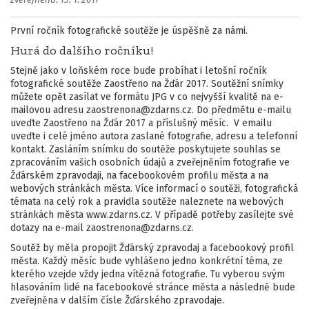
zveřejněno: 13. 1. 2017
První ročník fotografické soutěže je úspěšně za námi.
Hurá do dalšího ročníku!
Stejně jako v loňském roce bude probíhat i letošní ročník
fotografické soutěže Zaostřeno na Žďár 2017. Soutěžní snímky
můžete opět zasílat ve formátu JPG v co nejvyšší kvalitě na e-
mailovou adresu zaostrenona@zdarns.cz. Do předmětu e-mailu
uveďte Zaostřeno na Žďár 2017 a příslušný měsíc. V emailu
uveďte i celé jméno autora zaslané fotografie, adresu a telefonní
kontakt. Zasláním snímku do soutěže poskytujete souhlas se
zpracováním vašich osobních údajů a zveřejněním fotografie ve
Žďárském zpravodaji, na facebookovém profilu města a na
webových stránkách města. Více informací o soutěži, fotografická
témata na celý rok a pravidla soutěže naleznete na webových
stránkách města www.zdarns.cz. V případě potřeby zasílejte své
dotazy na e-mail zaostrenona@zdarns.cz.
Soutěž by měla propojit Žďárský zpravodaj a facebookový profil
města. Každý měsíc bude vyhlášeno jedno konkrétní téma, ze
kterého vzejde vždy jedna vítězná fotografie. Tu vyberou svým
hlasováním lidé na facebookové stránce města a následně bude
zveřejněna v dalším čísle Žďárského zpravodaje.