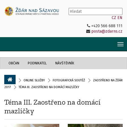
CZ
EN
+420 566 688 111
posta@zdarns.cz
Tog
nav
OBČAN
PODNIKATEL
NÁVŠTĚVNÍK
ONLINE SLUŽBY
FOTOGRAFICKÁ SOUTĚŽ
ZAOSTŘENO NA ŽĎÁR
2017
TÉMA III. ZAOSTŘENO NA DOMÁCÍ MAZLÍČKY
Téma III. Zaostřeno na domácí
mazlíčky