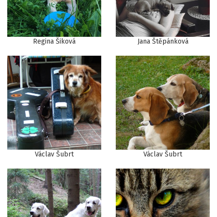
Regina Šiková
Jana Štěpánková
Václav Šubrt
Václav Šubrt