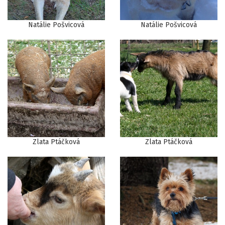
Natálie Pošvicová
Natálie Pošvicová
Zlata Ptáčková
Zlata Ptáčková