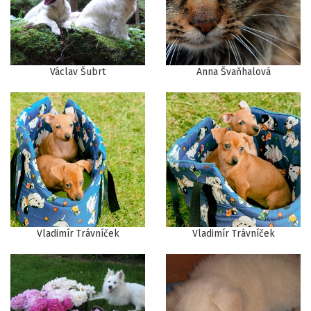
Václav Šubrt
Anna Švaňhalová
Vladimír Trávníček
Vladimír Trávníček