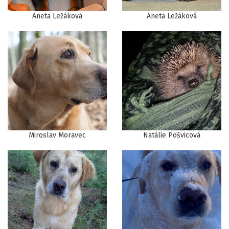
Aneta Ležáková
Aneta Ležáková
Miroslav Moravec
Natálie Pošvicová