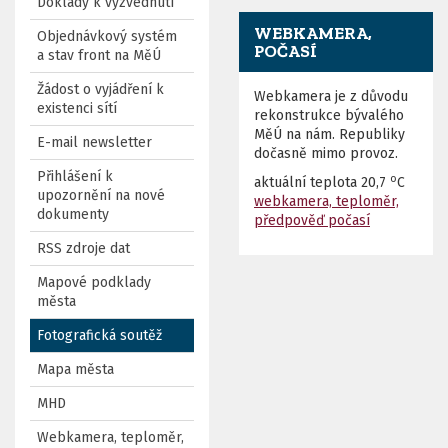
Doklady k vyzvednutí
WEBKAMERA,
Objednávkový systém
POČASÍ
a stav front na MěÚ
Žádost o vyjádření k
Webkamera je z důvodu
existenci sítí
rekonstrukce bývalého
MěÚ na nám. Republiky
E-mail newsletter
dočasně mimo provoz.
Přihlášení k
o
aktuální teplota
20,7
C
upozornění na nové
webkamera, teploměr,
dokumenty
předpověď počasí
RSS zdroje dat
Mapové podklady
města
Fotografická soutěž
Mapa města
MHD
Webkamera, teploměr,