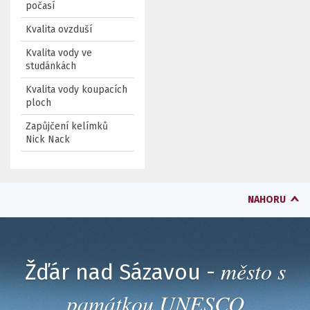
počasí
Kvalita ovzduší
Kvalita vody ve
studánkách
Kvalita vody koupacích
ploch
Zapůjčení kelímků
Nick Nack
NAHORU
město s
Žďár nad Sázavou -
památkou UNESCO