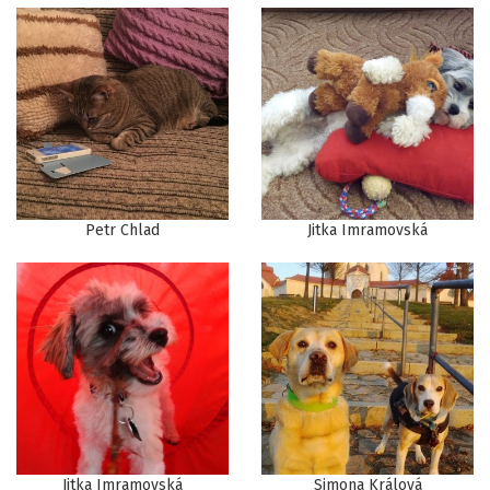
Petr Chlad
Jitka Imramovská
Jitka Imramovská
Simona Králová