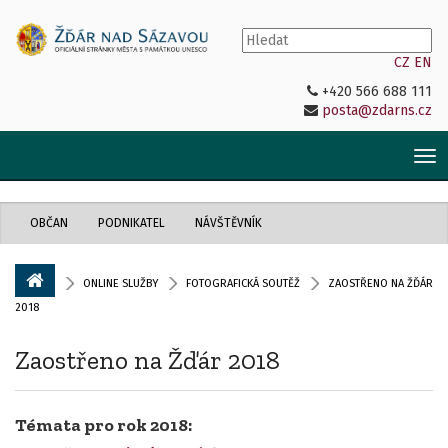
CZ
EN
+420 566 688 111
posta@zdarns.cz
Tog
nav
OBČAN
PODNIKATEL
NÁVŠTĚVNÍK
ONLINE SLUŽBY
FOTOGRAFICKÁ SOUTĚŽ
ZAOSTŘENO NA ŽĎÁR
2018
Zaostřeno na Žďár 2018
Témata pro rok 2018: