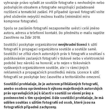
vyhrazuje právo vyřadit ze soutěže fotografie s nevhodným nebo
pobuřujícím obsahem a fotografie nesplňující požadované
rozlišení a tematické zadání. Při případné úpravě fotografií volte
před uložením nejvyšší možnou kvalitu (minimální míru
komprese fotografie).
Spolu se zasláním fotografií nezapomeňte uvést i celé jméno
autora, adresu a telefonní kontakt. Do předmětu e-mailu napište
Zaostřeno na Žďár 2018.
Soutěžící poskytuje organizátorovi
nevýhradní licenci
k užití
fotografií k propagaci organizátora soutěže a soutěže samé.
Soutěžící se zříká všech autorských práv k fotografii a souhlasí s
publikováním zaslaných fotografií v tiskové nebo v elektronické
podobě bez nároků na honorář, a to nejen v tiskovinách
vydávaných organizátorem soutěže, ale i v rámci jiných
reklamních a propagačních prostředků města. Licence k užití
fotografií se poskytuje bez časového a teritoriálního omezení.
Soutěžící prohlašuje, že je autorem přihlášených fotografií,
anebo osobou oprávněnou k výkonu majetkových autorských
práv opravňujících jej k účasti v soutěži se všemi právy a
povinnostmi s tím spojenými. Dále soutěžící prohlašuje, že má
udělen souhlas s užitím fotografií od osob, které jsou na
fotografiích případně zachyceny.