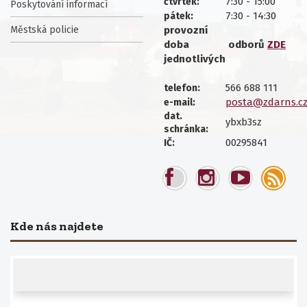
7:30 - 15:00
čtvrtek:
Poskytování informací
7:30 - 14:30
pátek:
Městská policie
provozní
doba
odborů
ZDE
jednotlivých
566 688 111
telefon:
posta@zdarns.c
e-mail:
dat.
ybxb3sz
schránka:
00295841
IČ:
Kde nás najdete