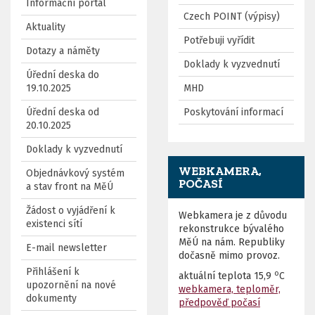
Informační portál
Czech POINT (výpisy)
Aktuality
Potřebuji vyřídit
Dotazy a náměty
Doklady k vyzvednutí
Úřední deska do
19.10.2025
MHD
Úřední deska od
Poskytování informací
20.10.2025
Doklady k vyzvednutí
WEBKAMERA,
Objednávkový systém
POČASÍ
a stav front na MěÚ
Žádost o vyjádření k
Webkamera je z důvodu
existenci sítí
rekonstrukce bývalého
MěÚ na nám. Republiky
E-mail newsletter
dočasně mimo provoz.
Přihlášení k
o
aktuální teplota
15,9
C
upozornění na nové
webkamera, teploměr,
dokumenty
předpověď počasí