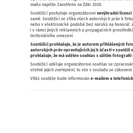
mailu napište Zaostřeno na Žďár 2020.
Soutěžící poskytuje organizátorovi
nevýhradní licenci
samé. Soutěžící se zříká všech autorských práv k fotog
nebo v elektronické podobě bez nároků na honorář, a 
i v rámci jiných reklamních a propagačních prostředků
teritoriálního omezení.
Soutěžící prohlašuje, že je autorem přihlášených f
autorských práv opravňujících jej k účasti v soutěži
prohlašuje, že má udělen souhlas s užitím fotografií
Soutěžící uděluje organizátorovi souhlas se zpracová
včetně jejich zveřejnění, to vše v souladu se zákonem
Vítěz soutěže bude informován
e-mailem a telefonick