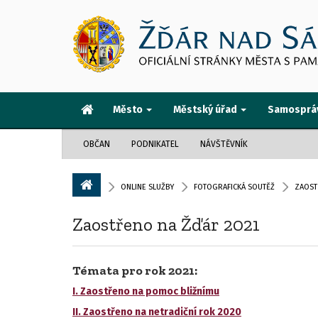
Město
Městský úřad
Samosprá
OBČAN
PODNIKATEL
NÁVŠTĚVNÍK
ONLINE SLUŽBY
FOTOGRAFICKÁ SOUTĚŽ
ZAOST
Zaostřeno na Žďár 2021
Témata pro rok 2021:
I. Zaostřeno na pomoc bližnímu
II. Zaostřeno na netradiční rok 2020