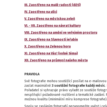
III. Zaostřeno na malé radosti (děti)
IV. Zaostřeno na ulici
V. Zaostřeno na městskou zeleň
VI. - VII. Zaostřeno na návrat kultury
VIII. Zaostřeno na umění ve veřejném prostoru
IX. Zaostřeno na Slavnosti jeřabin
X. Zaostřeno na Zelenou horu
XI. Zaostřeno na Vás! (volné téma)
XII. Zaostřeno na průmysl našeho města
PRAVIDLA
Své fotografie mohou soutěžící posílat na e-mailovo
zaslat maximálně
3 soutěžní fotografie každý měsíc
.
Pořadatel si vyhrazuje právo vyřadit ze soutěže foto
nesplňující požadované rozlišení a tematické zadání. 
možnou kvalitu (minimální míru komprese fotografie)
Spolu se zasláním fotografií nezapomeňte uvést i cel