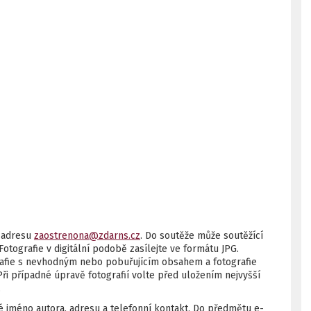
u adresu
zaostrenona@zdarns.cz
. Do soutěže může soutěžící
 Fotografie v digitální podobě zasílejte ve formátu JPG.
grafie s nevhodným nebo pobuřujícím obsahem a fotografie
Při případné úpravě fotografií volte před uložením nejvyšší
.
é jméno autora, adresu a telefonní kontakt. Do předmětu e-