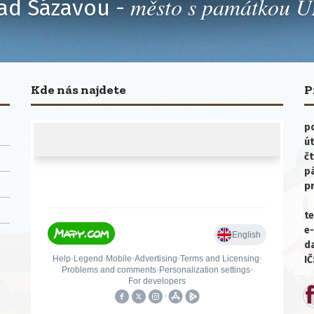
město s památkou
ad Sázavou -
Kde nás najdete
P
po
út
čt
p
p
te
e-
da
IČ