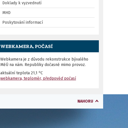
Doklady k vyzvednutí
MHD
Poskytování informací
WEBKAMERA, POČASÍ
Webkamera je z důvodu rekonstrukce bývalého
MěÚ na nám. Republiky dočasně mimo provoz.
o
aktuální teplota
21,1
C
webkamera, teploměr, předpověď počasí
NAHORU