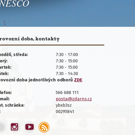
 UNESCO
rovozní doba, kontakty
7:30 - 17:00
ndělí, středa:
7:30 - 15:00
erý:
7:30 - 15:00
vrtek:
7:30 - 14:30
átek:
rovozní doba jednotlivých
odborů
ZDE
566 688 111
lefon:
posta@zdarns.cz
mail:
ybxb3sz
t. schránka:
00295841
: