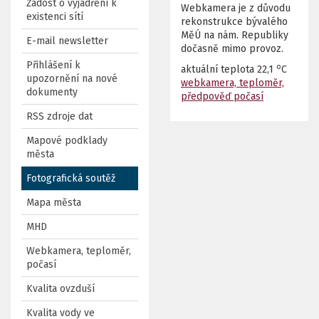
Žádost o vyjádření k
Webkamera je z důvodu
existenci sítí
rekonstrukce bývalého
MěÚ na nám. Republiky
E-mail newsletter
dočasně mimo provoz.
Přihlášení k
o
aktuální teplota
22,1
C
upozornění na nové
webkamera, teploměr,
dokumenty
předpověď počasí
RSS zdroje dat
Mapové podklady
města
Fotografická soutěž
Mapa města
MHD
Webkamera, teploměr,
počasí
Kvalita ovzduší
Kvalita vody ve