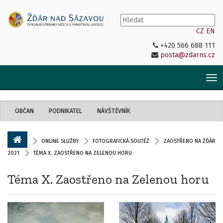
CZ
EN
+420 566 688 111
posta@zdarns.cz
Tog
nav
OBČAN
PODNIKATEL
NÁVŠTĚVNÍK
ONLINE SLUŽBY
FOTOGRAFICKÁ SOUTĚŽ
ZAOSTŘENO NA ŽĎÁR
2021
TÉMA X. ZAOSTŘENO NA ZELENOU HORU
Téma X. Zaostřeno na Zelenou horu