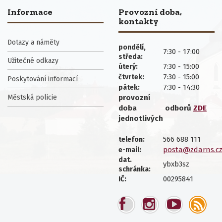
Informace
Provozní doba,
kontakty
Dotazy a náměty
pondělí,
7:30 - 17:00
středa:
Užitečné odkazy
7:30 - 15:00
úterý:
7:30 - 15:00
čtvrtek:
Poskytování informací
7:30 - 14:30
pátek:
Městská policie
provozní
doba
odborů
ZDE
jednotlivých
566 688 111
telefon:
posta@zdarns.c
e-mail:
dat.
ybxb3sz
schránka:
00295841
IČ: