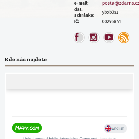
posta@zdarns.c
e-mail:
dat.
ybxb3sz
schránka:
00295841
IČ:
Kde nás najdete