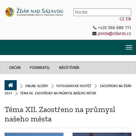
CZ
EN
+420 566 688 111
posta@zdarns.cz
Tog
nav
OBČAN
PODNIKATEL
NÁVŠTĚVNÍK
ONLINE SLUŽBY
FOTOGRAFICKÁ SOUTĚŽ
ZAOSTŘENO NA ŽĎÁR
2021
TÉMA XII. ZAOSTŘENO NA PRŮMYSL NAŠEHO MĚSTA
Téma XII. Zaostřeno na průmysl
našeho města