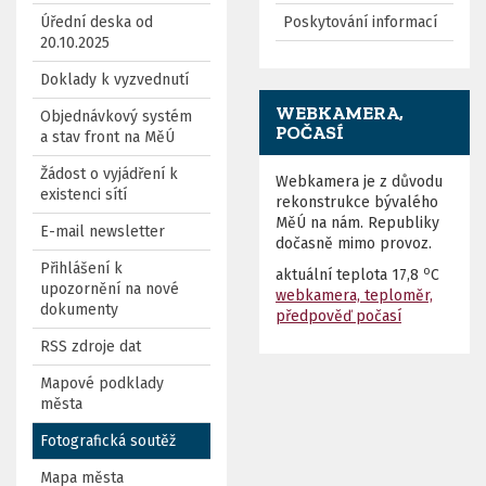
Úřední deska od
Poskytování informací
20.10.2025
Doklady k vyzvednutí
WEBKAMERA,
Objednávkový systém
POČASÍ
a stav front na MěÚ
Žádost o vyjádření k
Webkamera je z důvodu
existenci sítí
rekonstrukce bývalého
MěÚ na nám. Republiky
E-mail newsletter
dočasně mimo provoz.
Přihlášení k
o
aktuální teplota
17,8
C
upozornění na nové
webkamera, teploměr,
dokumenty
předpověď počasí
RSS zdroje dat
Mapové podklady
města
Fotografická soutěž
Mapa města