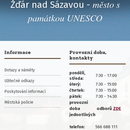
město s
Žďár nad Sázavou -
památkou UNESCO
Informace
Provozní doba,
kontakty
Dotazy a náměty
pondělí,
7:30 - 17:00
středa:
Užitečné odkazy
7:30 - 15:00
úterý:
7:30 - 15:00
čtvrtek:
Poskytování informací
7:30 - 14:30
pátek:
Městská policie
provozní
doba
odborů
ZDE
jednotlivých
566 688 111
telefon: