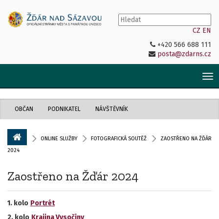
CZ
EN
+420 566 688 111
posta@zdarns.cz
Tog
nav
OBČAN
PODNIKATEL
NÁVŠTĚVNÍK
ONLINE SLUŽBY
FOTOGRAFICKÁ SOUTĚŽ
ZAOSTŘENO NA ŽĎÁR
2024
Zaostřeno na Žďár 2024
1. kolo
Portrét
2. kolo
Krajina Vysočiny