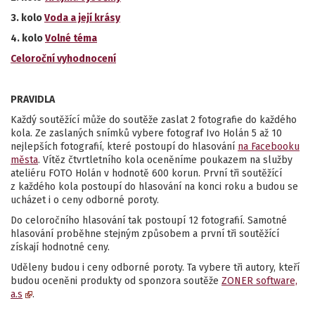
3. kolo
Voda a její krásy
4. kolo
Volné téma
Celoroční vyhodnocení
PRAVIDLA
Každý soutěžící může do soutěže zaslat 2 fotografie do každého
kola. Ze zaslaných snímků vybere fotograf Ivo Holán 5 až 10
nejlepších fotografií, které postoupí do hlasování
na Facebooku
města
. Vítěz čtvrtletního kola oceněníme poukazem na služby
ateliéru FOTO Holán v hodnotě 600 korun. První tři soutěžící
z každého kola postoupí do hlasování na konci roku a budou se
ucházet i o ceny odborné poroty.
Do celoročního hlasování tak postoupí 12 fotografií. Samotné
hlasování proběhne stejným způsobem a první tři soutěžící
získají hodnotné ceny.
Uděleny budou i ceny odborné poroty. Ta vybere tři autory, kteří
budou oceněni produkty od sponzora soutěže
ZONER software,
a.s
.