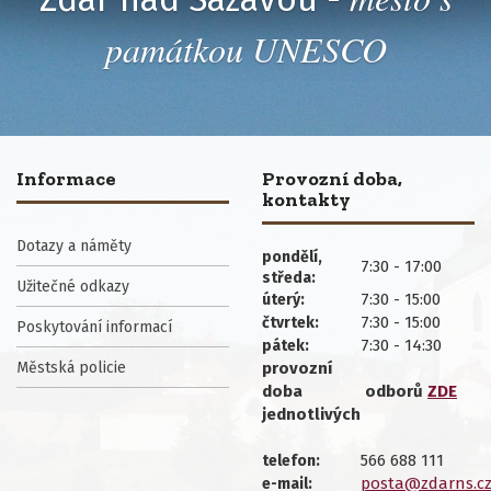
památkou UNESCO
Informace
Provozní doba,
kontakty
Dotazy a náměty
pondělí,
7:30 - 17:00
středa:
Užitečné odkazy
7:30 - 15:00
úterý:
7:30 - 15:00
čtvrtek:
Poskytování informací
7:30 - 14:30
pátek:
Městská policie
provozní
doba
odborů
ZDE
jednotlivých
566 688 111
telefon:
posta@zdarns.c
e-mail: