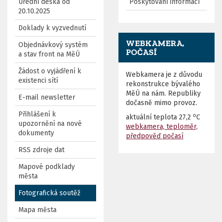
Úřední deska od
Poskytování informací
20.10.2025
Doklady k vyzvednutí
WEBKAMERA,
Objednávkový systém
POČASÍ
a stav front na MěÚ
Žádost o vyjádření k
Webkamera je z důvodu
existenci sítí
rekonstrukce bývalého
MěÚ na nám. Republiky
E-mail newsletter
dočasně mimo provoz.
Přihlášení k
o
aktuální teplota
27,2
C
upozornění na nové
webkamera, teploměr,
dokumenty
předpověď počasí
RSS zdroje dat
Mapové podklady
města
Fotografická soutěž
Mapa města