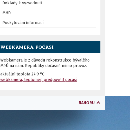
Doklady k vyzvednutí
MHD
Poskytování informací
WEBKAMERA, POČASÍ
Webkamera je z důvodu rekonstrukce bývalého
MěÚ na nám. Republiky dočasně mimo provoz.
o
aktuální teplota
24,9
C
webkamera, teploměr, předpověď počasí
NAHORU