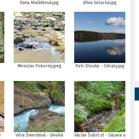
Dana Mužátková.jpg
Jiřina Selucká.jpg
Miroslav Pokorný.jpeg
Petr Dlouhý - Odrazy.jpg
e
Věra Šmerdová - Divoká
Václav Šubrt st - Sázava u