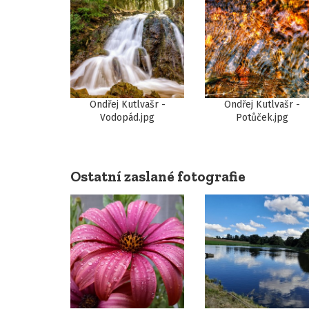
Ondřej Kutlvašr -
Ondřej Kutlvašr -
Vodopád.jpg
Potůček.jpg
Ostatní zaslané fotografie