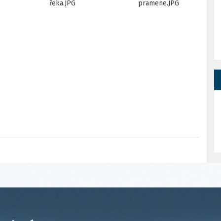
řeka.JPG
pramene.JPG