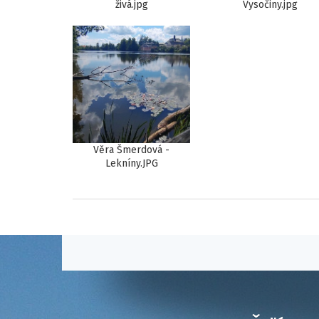
živá.jpg
Vysočiny.jpg
Věra Šmerdová -
Lekníny.JPG