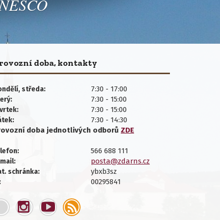
 UNESCO
rovozní doba, kontakty
7:30 - 17:00
ndělí, středa:
7:30 - 15:00
erý:
7:30 - 15:00
vrtek:
7:30 - 14:30
átek:
rovozní doba jednotlivých
odborů
ZDE
566 688 111
lefon:
posta@zdarns.cz
mail:
ybxb3sz
t. schránka:
00295841
: