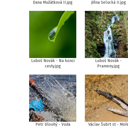
Dana Mužátková II.jpg
Jiřina Selucká II.jpg
Luboš Novák - Na konci
Luboš Novák -
cesty.jpg
Prameny.jpg
Petr Dlouhý - Voda
Václav Šubrt st - Moř