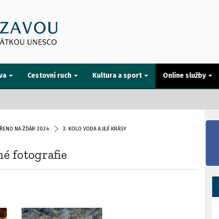
va
Cestovní ruch
Kultura a sport
Online služby
ŘENO NA ŽĎÁR 2024
3. KOLO VODA A JEJÍ KRÁSY
ané fotografie