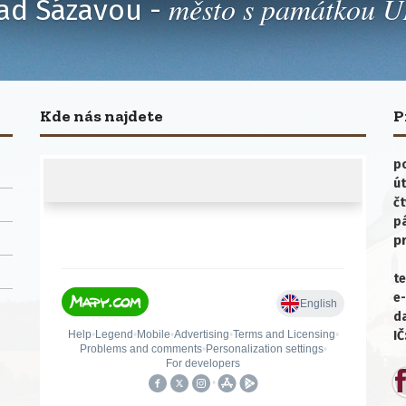
město s památkou
ad Sázavou -
Kde nás najdete
P
po
út
čt
p
p
te
e-
da
IČ