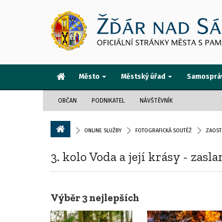
Město
Městský úřad
Samosprá
OBČAN
PODNIKATEL
NÁVŠTĚVNÍK
ONLINE SLUŽBY
FOTOGRAFICKÁ SOUTĚŽ
ZAOST
3. kolo Voda a její krásy - zasl
Výběr 3 nejlepších