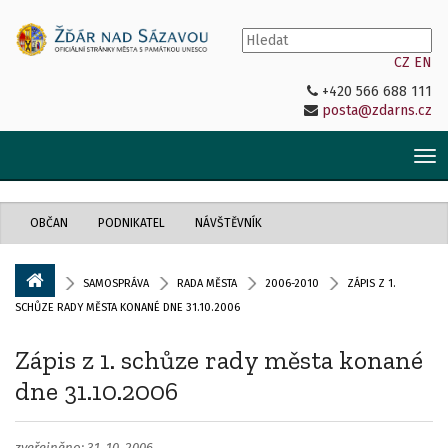
CZ
EN
+420 566 688 111
posta@zdarns.cz
Tog
nav
OBČAN
PODNIKATEL
NÁVŠTĚVNÍK
SAMOSPRÁVA
RADA MĚSTA
2006-2010
ZÁPIS Z 1.
SCHŮZE RADY MĚSTA KONANÉ DNE 31.10.2006
Zápis z 1. schůze rady města konané
dne 31.10.2006