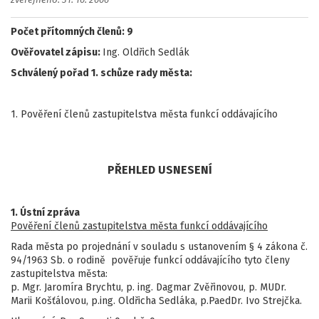
zveřejněno: 31. 10. 2006
Počet přítomných členů: 9
Ověřovatel zápisu:
Ing. Oldřich Sedlák
Schválený pořad 1. schůze rady města:
1. Pověření členů zastupitelstva města funkcí oddávajícího
PŘEHLED USNESENÍ
1. Ústní zpráva
Pověření členů zastupitelstva města funkcí oddávajícího
Rada města po projednání v souladu s ustanovením § 4 zákona č.
94/1963 Sb. o rodině pověřuje funkcí oddávajícího tyto členy
zastupitelstva města:
p. Mgr. Jaromíra Brychtu, p. ing. Dagmar Zvěřinovou, p. MUDr.
Marii Košťálovou, p.ing. Oldřicha Sedláka, p.PaedDr. Ivo Strejčka.