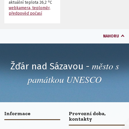
o
aktuální teplota
26,2
C
webkamera, teploměr,
předpověď počasí
NAHORU
město s
Žďár nad Sázavou -
památkou UNESCO
Informace
Provozní doba,
kontakty