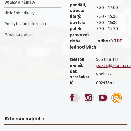
Dotazy a náměty
pondělí,
7:30 - 17:00
středa:
Užitečné odkazy
7:30 - 15:00
úterý:
7:30 - 15:00
čtvrtek:
Poskytování informací
7:30 - 14:30
pátek:
Městská policie
provozní
doba
odborů
ZDE
jednotlivých
566 688 111
telefon:
posta@zdarns.c
e-mail:
dat.
ybxb3sz
schránka:
00295841
IČ:
Kde nás najdete