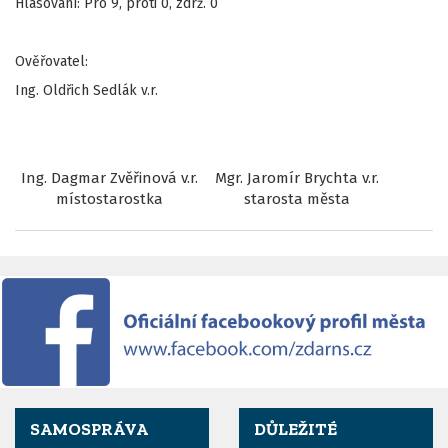
Hlasování: Pro 9, proti 0, zdrž. 0
Ověřovatel:
Ing. Oldřich Sedlák v.r.
Ing. Dagmar Zvěřinová v.r.
Mgr. Jaromír Brychta v.r.
místostarostka
starosta města
SAMOSPRÁVA
DŮLEŽITÉ