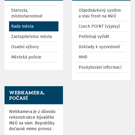
Starosta,
Objednávkový systém
místostarostové
a stav front na MěÚ
Rada města
Czech POINT (výpisy)
Zastupitelstvo města
Potřebuji vyřídit
Osadní výbory
Doklady k vyzvednutí
Městská policie
MHD
Poskytování informací
WEBKAMERA,
POČASÍ
Webkamera je z důvodu
rekonstrukce bývalého
MěÚ na nám. Republiky
dočasně mimo provoz.