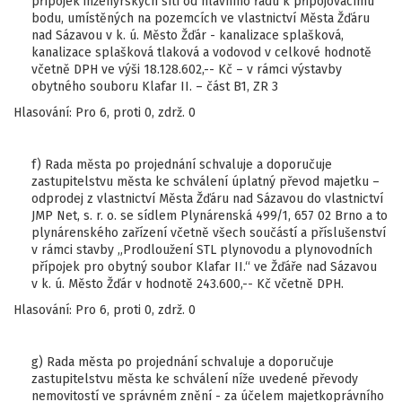
přípojek inženýrských sítí od hlavního řadu k připojovacímu
bodu, umístěných na pozemcích ve vlastnictví Města Žďáru
nad Sázavou v k. ú. Město Žďár - kanalizace splašková,
kanalizace splašková tlaková a vodovod v celkové hodnotě
včetně DPH ve výši 18.128.602,-- Kč – v rámci výstavby
obytného souboru Klafar II. – část B1, ZR 3
Hlasování: Pro 6, proti 0, zdrž. 0
f) Rada města po projednání schvaluje a doporučuje
zastupitelstvu města ke schválení úplatný převod majetku –
odprodej z vlastnictví Města Žďáru nad Sázavou do vlastnictví
JMP Net, s. r. o. se sídlem Plynárenská 499/1, 657 02 Brno a to
plynárenského zařízení včetně všech součástí a příslušenství
v rámci stavby „Prodloužení STL plynovodu a plynovodních
přípojek pro obytný soubor Klafar II.“ ve Žďáře nad Sázavou
v k. ú. Město Žďár v hodnotě 243.600,-- Kč včetně DPH.
Hlasování: Pro 6, proti 0, zdrž. 0
g) Rada města po projednání schvaluje a doporučuje
zastupitelstvu města ke schválení níže uvedené převody
nemovitostí ve správném znění - za účelem majetkoprávního