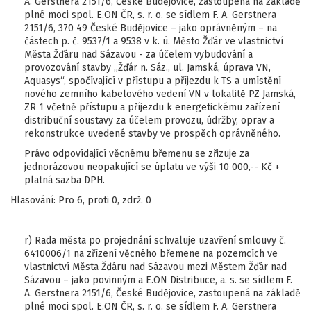
A. Gerstnera 2151/6, České Budějovice, zastoupená na základě
plné moci spol. E.ON ČR, s. r. o. se sídlem F. A. Gerstnera
2151/6, 370 49 České Budějovice – jako oprávněným – na
částech p. č. 9537/1 a 9538 v k. ú. Město Žďár ve vlastnictví
Města Žďáru nad Sázavou - za účelem vybudování a
provozování stavby „Žďár n. Sáz., ul. Jamská, úprava VN,
Aquasys“, spočívající v přístupu a příjezdu k TS a umístění
nového zemního kabelového vedení VN v lokalitě PZ Jamská,
ZR 1 včetně přístupu a příjezdu k energetickému zařízení
distribuční soustavy za účelem provozu, údržby, oprav a
rekonstrukce uvedené stavby ve prospěch oprávněného.
Právo odpovídající věcnému břemenu se zřizuje za
jednorázovou neopakující se úplatu ve výši 10 000,-- Kč +
platná sazba DPH.
Hlasování: Pro 6, proti 0, zdrž. 0
r) Rada města po projednání schvaluje uzavření smlouvy č.
6410006/1 na zřízení věcného břemene na pozemcích ve
vlastnictví Města Žďáru nad Sázavou mezi Městem Žďár nad
Sázavou – jako povinným a E.ON Distribuce, a. s. se sídlem F.
A. Gerstnera 2151/6, České Budějovice, zastoupená na základě
plné moci spol. E.ON ČR, s. r. o. se sídlem F. A. Gerstnera