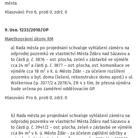
města.
Hlasování: Pro 6, proti 0, zdrž. 0
9. Usn. 1233/2010/OP
Majetkoprávní úkony RM
a) Rada města po projednání schvaluje vyhlášení záměru na
odprodej pozemků ve vlastnictví Města Žďáru nad Sázavou a
to části p. č. 3876 – ost. plocha, zeleň v zástavbě ve výměře
2
cca 24 m
a části p. č. 3877 – ost. plocha, ost. komunikace ve
2
výměře cca 18 m
v k. ú. Město Žďár - za účelem rozšíření
pozemku u byt. domu (lešení, rekonstrukce domu apod.) v ul.
Wolkerova čp. 2077/2 a 2078/4, ZR 4 s tím, že přesná výměra
bude určena po zaměření oddělovacím GP.
Hlasování: Pro 6, proti 0, zdrž. 0
b) Rada města po projednání schvaluje vyhlášení záměru na
odprodej pozemku ve vlastnictví Města Žďáru nad Sázavou a
to části p. č. 3941/2 – ost. plocha, zeleň v zástavbě ve výměře
2
cca 84 m
v k. ú. Město Žďár - za účelem zajištění údržby a