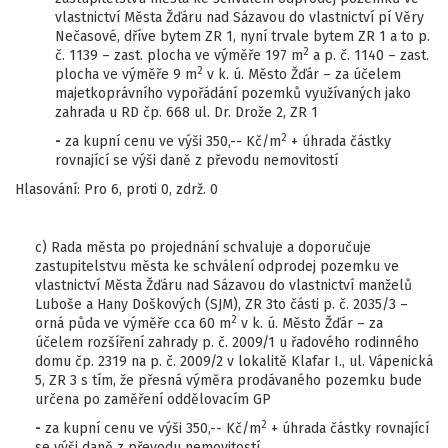
vlastnictví Města Žďáru nad Sázavou do vlastnictví pí Věry
Nečasové, dříve bytem ZR 1, nyní trvale bytem ZR 1 a to p.
2
č. 1139 – zast. plocha ve výměře 197 m
a p. č. 1140 – zast.
2
plocha ve výměře 9 m
v k. ú. Město Žďár – za účelem
majetkoprávního vypořádání pozemků využívaných jako
zahrada u RD čp. 668 ul. Dr. Drože 2, ZR 1
2
-
za kupní cenu ve výši 350,-- Kč/m
+ úhrada částky
rovnající se výši daně z převodu nemovitostí
Hlasování: Pro 6, proti 0, zdrž. 0
c) Rada města po projednání schvaluje a doporučuje
zastupitelstvu města ke schválení odprodej pozemku ve
vlastnictví Města Žďáru nad Sázavou do vlastnictví manželů
Luboše a Hany Doškových (SJM), ZR 3to části p. č. 2035/3 –
2
orná půda ve výměře cca 60 m
v k. ú. Město Žďár – za
účelem rozšíření zahrady p. č. 2009/1 u řadového rodinného
domu čp. 2319 na p. č. 2009/2 v lokalitě Klafar I., ul. Vápenická
5, ZR 3 s tím, že přesná výměra prodávaného pozemku bude
určena po zaměření oddělovacím GP
2
-
za kupní cenu ve výši 350,-- Kč/m
+ úhrada částky rovnající
se výši daně z převodu nemovitostí