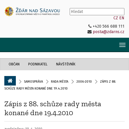
CZ
EN
+420 566 688 111
posta@zdarns.cz
Tog
nav
OBČAN
PODNIKATEL
NÁVŠTĚVNÍK
SAMOSPRÁVA
RADA MĚSTA
2006-2010
ZÁPIS Z 88.
SCHŮZE RADY MĚSTA KONANÉ DNE 19.4.2010
Zápis z 88. schůze rady města
konané dne 19.4.2010