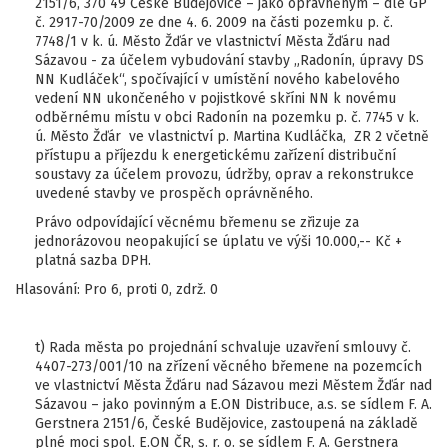
2151/6, 370 49 České Budějovice – jako oprávněným – dle GP
č. 2917-70/2009 ze dne 4. 6. 2009 na části pozemku p. č.
7748/1 v k. ú. Město Žďár ve vlastnictví Města Žďáru nad
Sázavou - za účelem vybudování stavby „Radonín, úpravy DS
NN Kudláček“, spočívající v umístění nového kabelového
vedení NN ukončeného v pojistkové skříni NN k novému
odběrnému místu v obci Radonín na pozemku p. č. 7745 v k.
ú. Město Žďár ve vlastnictví p. Martina Kudláčka, ZR 2 včetně
přístupu a příjezdu k energetickému zařízení distribuční
soustavy za účelem provozu, údržby, oprav a rekonstrukce
uvedené stavby ve prospěch oprávněného.
Právo odpovídající věcnému břemenu se zřizuje za
jednorázovou neopakující se úplatu ve výši 10.000,-- Kč +
platná sazba DPH.
Hlasování: Pro 6, proti 0, zdrž. 0
t) Rada města po projednání schvaluje uzavření smlouvy č.
4407-273/001/10 na zřízení věcného břemene na pozemcích
ve vlastnictví Města Žďáru nad Sázavou mezi Městem Žďár nad
Sázavou – jako povinným a E.ON Distribuce, a.s. se sídlem F. A.
Gerstnera 2151/6, České Budějovice, zastoupená na základě
plné moci spol. E.ON ČR, s. r. o. se sídlem F. A. Gerstnera