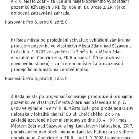
v k. ú. Město Žďár – za účelem majetkoprávního vypořádání
pozemků užívaných u RD čp. 668 ul. Dr. Drože 2, ZR 1 jako
oplocená zatravněná zahrada.
Hlasování: Pro 6, proti 0, zdrž. 0
h) Rada města po projednání schvaluje vyhlášení záměru na
pronájem pozemku ve vlastnictví Města Žďáru nad Sázavou a
2
to části p. č. 6402 ve výměře cca 2 m
v k. ú. Město Žďár
v lokalitě ul. Chelčického, ZR 6 u nádraží ČD (v blízkosti
novinového stánku) – za účelem umístění a provozování
prodejního automatu na čerstvé mléko.
Hlasování: Pro 6, proti 0, zdrž. 0
i) Rada města po projednání schvaluje prodloužení pronájmu
pozemku ve vlastnictví Města Žďáru nad Sázavou a to p. č.
2
6400 ve výměře 149 m
k. ú. Město Žďár pod prodejnou OBUV
Halouzka v lokalitě nádraží ČD ul. Chelčického, ZR 6 na
základě uzavřené nájemní smlouvy ze dne 30. 4. 1991 mezi
Městem Žďár nad Sázavou a Ing. Ladislavem Halouzkou, ZR 7,
podnikajícího pod obch. jménem Ladislav Halouzka se sídlem
podnikání ul. Chelčického, ZR 6 - od 1. 9. 2008 transformace