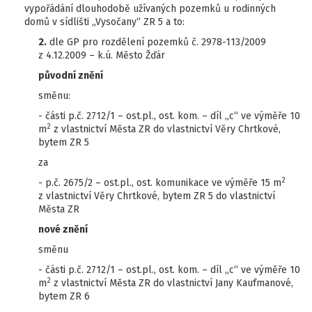
vypořádání dlouhodobě užívaných pozemků u rodinných
domů v sídlišti „Vysočany“ ZR 5 a to:
2.
dle GP pro rozdělení pozemků č. 2978-113/2009
z 4.12.2009 – k.ú. Město Žďár
původní znění
směnu:
- části p.č. 2712/1 – ost.pl., ost. kom. – díl „c“ ve výměře 10
2
m
z vlastnictví Města ZR do vlastnictví Věry Chrtkové,
bytem ZR 5
za
2
- p.č. 2675/2 – ost.pl., ost. komunikace ve výměře 15 m
z vlastnictví Věry Chrtkové, bytem ZR 5 do vlastnictví
Města ZR
nové znění
směnu
- části p.č. 2712/1 – ost.pl., ost. kom. – díl „c“ ve výměře 10
2
m
z vlastnictví Města ZR do vlastnictví Jany Kaufmanové,
bytem ZR 6