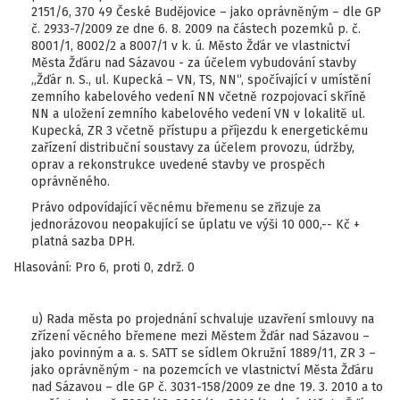
2151/6, 370 49 České Budějovice – jako oprávněným – dle GP
č. 2933-7/2009 ze dne 6. 8. 2009 na částech pozemků p. č.
8001/1, 8002/2 a 8007/1 v k. ú. Město Žďár ve vlastnictví
Města Žďáru nad Sázavou - za účelem vybudování stavby
„Žďár n. S., ul. Kupecká – VN, TS, NN“, spočívající v umístění
zemního kabelového vedení NN včetně rozpojovací skříně
NN a uložení zemního kabelového vedení VN v lokalitě ul.
Kupecká, ZR 3 včetně přístupu a příjezdu k energetickému
zařízení distribuční soustavy za účelem provozu, údržby,
oprav a rekonstrukce uvedené stavby ve prospěch
oprávněného.
Právo odpovídající věcnému břemenu se zřizuje za
jednorázovou neopakující se úplatu ve výši 10 000,-- Kč +
platná sazba DPH.
Hlasování: Pro 6, proti 0, zdrž. 0
u) Rada města po projednání schvaluje uzavření smlouvy na
zřízení věcného břemene mezi Městem Žďár nad Sázavou –
jako povinným a a. s. SATT se sídlem Okružní 1889/11, ZR 3 –
jako oprávněným - na pozemcích ve vlastnictví Města Žďáru
nad Sázavou – dle GP č. 3031-158/2009 ze dne 19. 3. 2010 a to