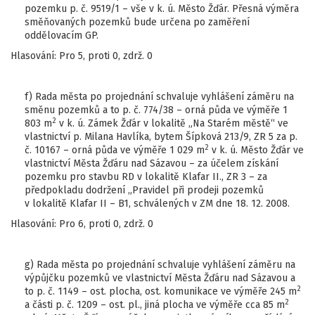
pozemku p. č. 9519/1 – vše v k. ú. Město Žďár. Přesná výměra
směňovaných pozemků bude určena po zaměření
oddělovacím GP.
Hlasování: Pro 5, proti 0, zdrž. 0
f) Rada města po projednání schvaluje vyhlášení záměru na
směnu pozemků a to p. č. 774/38 – orná půda ve výměře 1
2
803 m
v k. ú. Zámek Žďár v lokalitě „Na Starém městě“ ve
vlastnictví p. Milana Havlíka, bytem Šípková 213/9, ZR 5 za p.
2
č. 10167 – orná půda ve výměře 1 029 m
v k. ú. Město Žďár ve
vlastnictví Města Žďáru nad Sázavou – za účelem získání
pozemku pro stavbu RD v lokalitě Klafar II., ZR 3 – za
předpokladu dodržení „Pravidel při prodeji pozemků
v lokalitě Klafar II – B1, schválených v ZM dne 18. 12. 2008.
Hlasování: Pro 6, proti 0, zdrž. 0
g) Rada města po projednání schvaluje vyhlášení záměru na
výpůjčku pozemků ve vlastnictví Města Žďáru nad Sázavou a
2
to p. č. 1149 – ost. plocha, ost. komunikace ve výměře 245 m
2
a části p. č. 1209 – ost. pl., jiná plocha ve výměře cca 85 m