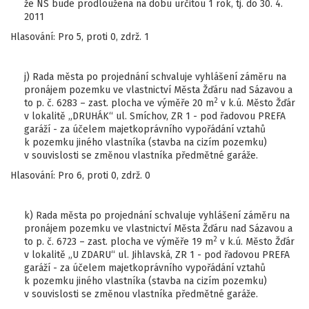
že NS bude prodloužena na dobu určitou 1 rok, tj. do 30. 4.
2011
Hlasování: Pro 5, proti 0, zdrž. 1
j) Rada města po projednání schvaluje vyhlášení záměru na
pronájem pozemku ve vlastnictví Města Žďáru nad Sázavou a
2
to p. č. 6283 – zast. plocha ve výměře 20 m
v k.ú. Město Žďár
v lokalitě „DRUHÁK“ ul. Smíchov, ZR 1 - pod řadovou PREFA
garáží - za účelem majetkoprávního vypořádání vztahů
k pozemku jiného vlastníka (stavba na cizím pozemku)
v souvislosti se změnou vlastníka předmětné garáže.
Hlasování: Pro 6, proti 0, zdrž. 0
k) Rada města po projednání schvaluje vyhlášení záměru na
pronájem pozemku ve vlastnictví Města Žďáru nad Sázavou a
2
to p. č. 6723 – zast. plocha ve výměře 19 m
v k.ú. Město Žďár
v lokalitě „U ZDARU“ ul. Jihlavská, ZR 1 - pod řadovou PREFA
garáží - za účelem majetkoprávního vypořádání vztahů
k pozemku jiného vlastníka (stavba na cizím pozemku)
v souvislosti se změnou vlastníka předmětné garáže.