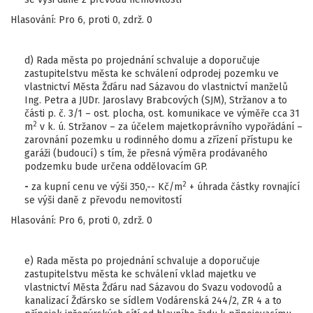
Hlasování: Pro 6, proti 0, zdrž. 0
d) Rada města po projednání schvaluje a doporučuje
zastupitelstvu města ke schválení odprodej pozemku ve
vlastnictví Města Žďáru nad Sázavou do vlastnictví manželů
Ing. Petra a JUDr. Jaroslavy Brabcových (SJM), Stržanov a to
části p. č. 3/1 – ost. plocha, ost. komunikace ve výměře cca 31
2
m
v k. ú. Stržanov – za účelem majetkoprávního vypořádání –
zarovnání pozemku u rodinného domu a zřízení přístupu ke
garáži (budoucí) s tím, že přesná výměra prodávaného
podzemku bude určena oddělovacím GP.
2
-
za kupní cenu ve výši 350,-- Kč/m
+ úhrada částky rovnající
se výši daně z převodu nemovitostí
Hlasování: Pro 6, proti 0, zdrž. 0
e) Rada města po projednání schvaluje a doporučuje
zastupitelstvu města ke schválení vklad majetku ve
vlastnictví Města Žďáru nad Sázavou do Svazu vodovodů a
kanalizací Žďársko se sídlem Vodárenská 244/2, ZR 4 a to