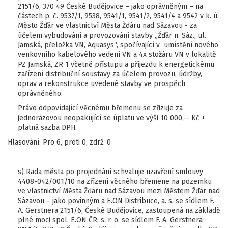
2151/6, 370 49 České Budějovice – jako oprávněným – na
částech p. č. 9537/1, 9538, 9541/1, 9541/2, 9541/4 a 9542 v k. ú.
Město Žďár ve vlastnictví Města Žďáru nad Sázavou - za
účelem vybudování a provozování stavby „Žďár n. Sáz., ul.
Jamská, přeložka VN, Aquasys“, spočívající v umístění nového
venkovního kabelového vedení VN a 4x stožáru VN v lokalitě
PZ Jamská, ZR 1 včetně přístupu a příjezdu k energetickému
zařízení distribuční soustavy za účelem provozu, údržby,
oprav a rekonstrukce uvedené stavby ve prospěch
oprávněného.
Právo odpovídající věcnému břemenu se zřizuje za
jednorázovou neopakující se úplatu ve výši 10 000,-- Kč +
platná sazba DPH.
Hlasování: Pro 6, proti 0, zdrž. 0
s) Rada města po projednání schvaluje uzavření smlouvy
4408-042/001/10 na zřízení věcného břemene na pozemku
ve vlastnictví Města Žďáru nad Sázavou mezi Městem Žďár nad
Sázavou – jako povinným a E.ON Distribuce, a. s. se sídlem F.
A. Gerstnera 2151/6, České Budějovice, zastoupená na základě
plné moci spol. E.ON ČR, s. r. o. se sídlem F. A. Gerstnera