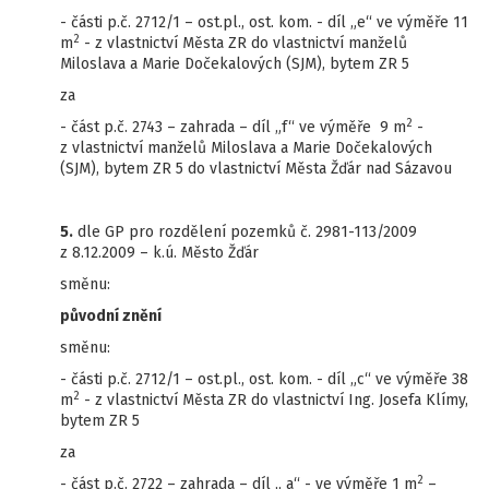
- části p.č. 2712/1 – ost.pl., ost. kom. - díl „e“ ve výměře 11
2
m
- z vlastnictví Města ZR do vlastnictví manželů
Miloslava a Marie Dočekalových (SJM), bytem ZR 5
za
2
- část p.č. 2743 – zahrada – díl „f“ ve výměře 9 m
-
z vlastnictví manželů Miloslava a Marie Dočekalových
(SJM), bytem ZR 5 do vlastnictví Města Žďár nad Sázavou
5.
dle GP pro rozdělení pozemků č. 2981-113/2009
z 8.12.2009 – k.ú. Město Žďár
směnu:
původní znění
směnu:
- části p.č. 2712/1 – ost.pl., ost. kom. - díl „c“ ve výměře 38
2
m
- z vlastnictví Města ZR do vlastnictví Ing. Josefa Klímy,
bytem ZR 5
za
2
- část p.č. 2722 – zahrada – díl „ a“ - ve výměře 1 m
–