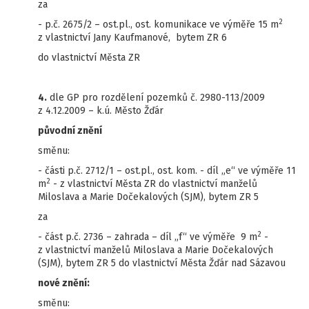
za
2
- p.č. 2675/2 – ost.pl., ost. komunikace ve výměře 15 m
z vlastnictví Jany Kaufmanové, bytem ZR 6
do vlastnictví Města ZR
4.
dle GP pro rozdělení pozemků č. 2980-113/2009
z 4.12.2009 – k.ú. Město Žďár
původní znění
směnu:
- části p.č. 2712/1 – ost.pl., ost. kom. - díl „e“ ve výměře 11
2
m
- z vlastnictví Města ZR do vlastnictví manželů
Miloslava a Marie Dočekalových (SJM), bytem ZR 5
za
2
- část p.č. 2736 – zahrada – díl „f“ ve výměře 9 m
-
z vlastnictví manželů Miloslava a Marie Dočekalových
(SJM), bytem ZR 5 do vlastnictví Města Žďár nad Sázavou
nové znění:
směnu: