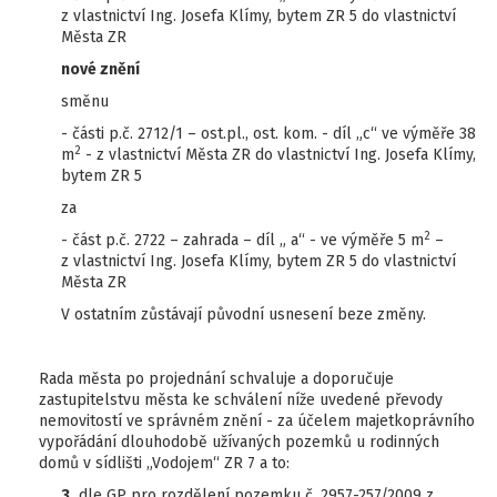
z vlastnictví Ing. Josefa Klímy, bytem ZR 5 do vlastnictví
Města ZR
nové znění
směnu
- části p.č. 2712/1 – ost.pl., ost. kom. - díl „c“ ve výměře 38
2
m
- z vlastnictví Města ZR do vlastnictví Ing. Josefa Klímy,
bytem ZR 5
za
2
- část p.č. 2722 – zahrada – díl „ a“ - ve výměře 5 m
–
z vlastnictví Ing. Josefa Klímy, bytem ZR 5 do vlastnictví
Města ZR
V ostatním zůstávají původní usnesení beze změny.
Rada města po projednání schvaluje a doporučuje
zastupitelstvu města ke schválení níže uvedené převody
nemovitostí ve správném znění - za účelem majetkoprávního
vypořádání dlouhodobě užívaných pozemků u rodinných
domů v sídlišti „Vodojem“ ZR 7 a to:
3.
dle GP pro rozdělení pozemku č. 2957-257/2009 z