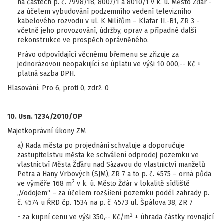
na částech p. č. 7998/18, 8002/1 a 8010/1 v k. ú. Město Žďár -
za účelem vybudování podzemního vedení televizního
kabelového rozvodu v ul. K Milířům – Klafar II.-B1, ZR 3 -
včetně jeho provozování, údržby, oprav a případné další
rekonstrukce ve prospěch oprávněného.
Právo odpovídající věcnému břemenu se zřizuje za
jednorázovou neopakující se úplatu ve výši 10 000,-- Kč +
platná sazba DPH.
Hlasování: Pro 6, proti 0, zdrž. 0
10. Usn. 1234/2010/OP
Majetkoprávní úkony ZM
a) Rada města po projednání schvaluje a doporučuje
zastupitelstvu města ke schválení odprodej pozemku ve
vlastnictví Města Žďáru nad Sázavou do vlastnictví manželů
Petra a Hany Vrbových (SJM), ZR 7 a to p. č. 4575 – orná půda
2
ve výměře 168 m
v k. ú. Město Žďár v lokalitě sídliště
„Vodojem“ – za účelem rozšíření pozemku podél zahrady p.
č. 4574 u ŘRD čp. 1534 na p. č. 4573 ul. Špálova 38, ZR 7
2
-
za kupní cenu ve výši 350,-- Kč/m
+ úhrada částky rovnající