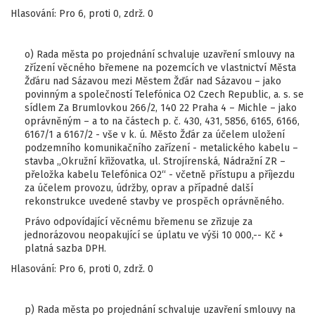
Hlasování: Pro 6, proti 0, zdrž. 0
o) Rada města po projednání schvaluje uzavření smlouvy na
zřízení věcného břemene na pozemcích ve vlastnictví Města
Žďáru nad Sázavou mezi Městem Žďár nad Sázavou – jako
povinným a společností Telefónica O2 Czech Republic, a. s. se
sídlem Za Brumlovkou 266/2, 140 22 Praha 4 – Michle – jako
oprávněným – a to na částech p. č. 430, 431, 5856, 6165, 6166,
6167/1 a 6167/2 - vše v k. ú. Město Žďár za účelem uložení
podzemního komunikačního zařízení - metalického kabelu –
stavba „Okružní křižovatka, ul. Strojírenská, Nádražní ZR –
přeložka kabelu Telefónica O2“ - včetně přístupu a příjezdu
za účelem provozu, údržby, oprav a případné další
rekonstrukce uvedené stavby ve prospěch oprávněného.
Právo odpovídající věcnému břemenu se zřizuje za
jednorázovou neopakující se úplatu ve výši 10 000,-- Kč +
platná sazba DPH.
Hlasování: Pro 6, proti 0, zdrž. 0
p) Rada města po projednání schvaluje uzavření smlouvy na