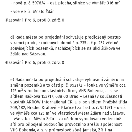
2
- nově p. č. 5976/4 – ost. plocha, silnice ve výměře 316 m
- vše v k.ú. Město Žďár
Hlasování: Pro 6, proti 0, zdrž. 0
d) Rada města po projednání schvaluje předložený postup
v rámci prodeje rodinných domů č.p. 235 a č.p. 237 včetně
souvisejících pozemků, nacházejících se na ulici Žižkova ve
Žďáře nad Sázavou.
Hlasování: Pro 6, proti 0, zdrž. 0
e) Rada města po projednání schvaluje vyhlášení záměru na
směnu pozemků a to části p. č. 9521/2 – louka ve výměře cca
2
125 m
v budoucím vlastnictví firmy VHS Bohemia, a. s. se
sídlem Haškova 153/17, 638 00 Brno – Lesná (v současnosti
vlastník ARROW International CR, a. s. se sídlem Pražská třída
209/182, Hradec Králové – Plačice) za část p. č. 9519/1 – orná
2
ve výměře cca 125 m
ve vlastnictví Města Žďáru nad Sázavou
– vše v k. ú. Město Žďár - za účelem vybudování vedení inž.
sítí pro připojení budoucího provozního areálu společnosti
VHS Bohemia, a. s. v průmyslové zóně Jamská, ZR 1 na