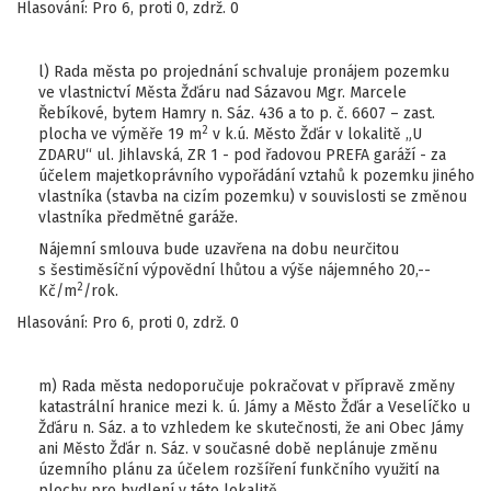
Hlasování: Pro 6, proti 0, zdrž. 0
l) Rada města po projednání schvaluje pronájem pozemku
ve vlastnictví Města Žďáru nad Sázavou Mgr. Marcele
Řebíkové, bytem Hamry n. Sáz. 436 a to p. č. 6607 – zast.
2
plocha ve výměře 19 m
v k.ú. Město Žďár v lokalitě „U
ZDARU“ ul. Jihlavská, ZR 1 - pod řadovou PREFA garáží - za
účelem majetkoprávního vypořádání vztahů k pozemku jiného
vlastníka (stavba na cizím pozemku) v souvislosti se změnou
vlastníka předmětné garáže.
Nájemní smlouva bude uzavřena na dobu neurčitou
s šestiměsíční výpovědní lhůtou a výše nájemného 20,--
2
Kč/m
/rok.
Hlasování: Pro 6, proti 0, zdrž. 0
m) Rada města nedoporučuje pokračovat v přípravě změny
katastrální hranice mezi k. ú. Jámy a Město Žďár a Veselíčko u
Žďáru n. Sáz. a to vzhledem ke skutečnosti, že ani Obec Jámy
ani Město Žďár n. Sáz. v současné době neplánuje změnu
územního plánu za účelem rozšíření funkčního využití na
plochy pro bydlení v této lokalitě.