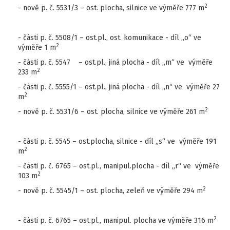
2
- nově p. č. 5531/3 – ost. plocha, silnice ve výměře 777 m
- části p. č. 5508/1 – ost.pl., ost. komunikace - díl „o“ ve
2
výměře 1 m
- části p. č. 5547 – ost.pl., jiná plocha - díl „m“ ve výměře
2
233 m
- části p. č. 5555/1 – ost.pl., jiná plocha - díl „n“ ve výměře 27
2
m
2
- nově p. č. 5531/6 – ost. plocha, silnice ve výměře 261 m
- části p. č. 5545 – ost.plocha, silnice - díl „s“ ve výměře 191
2
m
- části p. č. 6765 – ost.pl., manipul.plocha - díl „r“ ve výměře
2
103 m
2
- nově p. č. 5545/1 – ost. plocha, zeleň ve výměře 294 m
2
- části p. č. 6765 – ost.pl., manipul. plocha ve výměře 316 m