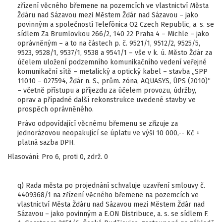
zřízení věcného břemene na pozemcích ve vlastnictví Města
Žďáru nad Sázavou mezi Městem Žďár nad Sázavou – jako
povinným a společností Telefónica O2 Czech Republic, a. s. se
sídlem Za Brumlovkou 266/2, 140 22 Praha 4 – Michle – jako
oprávněným – a to na částech p. č. 9521/1, 9512/2, 9525/5,
9523, 9528/1, 9537/1, 9538 a 9541/1 – vše v k. ú. Město Žďár za
účelem uložení podzemního komunikačního vedení veřejné
komunikační sítě – metalický a optický kabel – stavba „SPP
11010 – 027594, Žďár n. S., prům. zóna, AQUASYS, ÚPS (2010)“
– včetně přístupu a příjezdu za účelem provozu, údržby,
oprav a případné další rekonstrukce uvedené stavby ve
prospěch oprávněného.
Právo odpovídající věcnému břemenu se zřizuje za
jednorázovou neopakující se úplatu ve výši 10 000,-- Kč +
platná sazba DPH.
Hlasování: Pro 6, proti 0, zdrž. 0
q) Rada města po projednání schvaluje uzavření smlouvy č.
4409368/1 na zřízení věcného břemene na pozemcích ve
vlastnictví Města Žďáru nad Sázavou mezi Městem Žďár nad
Sázavou – jako povinným a E.ON Distribuce, a. s. se sídlem F.