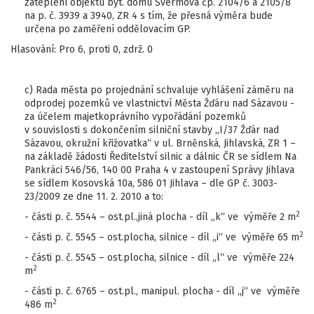
zateplení objektu byt. domu Švermova čp. 2104/6 a 2105/8
na p. č. 3939 a 3940, ZR 4 s tím, že přesná výměra bude
určena po zaměření oddělovacím GP.
Hlasování: Pro 6, proti 0, zdrž. 0
c) Rada města po projednání schvaluje vyhlášení záměru na
odprodej pozemků ve vlastnictví Města Žďáru nad Sázavou -
za účelem majetkoprávního vypořádání pozemků
v souvislosti s dokončením silniční stavby „I/37 Žďár nad
Sázavou, okružní křižovatka“ v ul. Brněnská, Jihlavská, ZR 1 –
na základě žádosti Ředitelství silnic a dálnic ČR se sídlem Na
Pankráci 546/56, 140 00 Praha 4 v zastoupení Správy Jihlava
se sídlem Kosovská 10a, 586 01 Jihlava – dle GP č. 3003-
23/2009 ze dne 11. 2. 2010 a to:
2
- části p. č. 5544 – ost.pl.,jiná plocha - díl „k“ ve výměře 2 m
2
- části p. č. 5545 – ost.plocha, silnice - díl „i“ ve výměře 65 m
- části p. č. 5545 – ost.plocha, silnice - díl „l“ ve výměře 224
2
m
- části p. č. 6765 – ost.pl., manipul. plocha - díl „j“ ve výměře
2
486 m