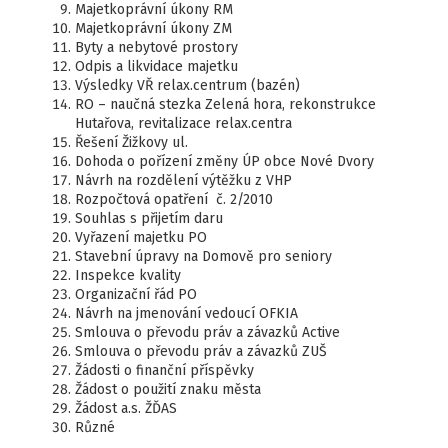
Majetkoprávní úkony RM
Majetkoprávní úkony ZM
Byty a nebytové prostory
Odpis a likvidace majetku
Výsledky VŘ relax.centrum (bazén)
RO – naučná stezka Zelená hora, rekonstrukce
Hutařova, revitalizace relax.centra
Řešení Žižkovy ul.
Dohoda o pořízení změny ÚP obce Nové Dvory
Návrh na rozdělení výtěžku z VHP
Rozpočtová opatření č. 2/2010
Souhlas s přijetím daru
Vyřazení majetku PO
Stavební úpravy na Domově pro seniory
Inspekce kvality
Organizační řád PO
Návrh na jmenování vedoucí OFKIA
Smlouva o převodu práv a závazků Active
Smlouva o převodu práv a závazků ZUŠ
Žádosti o finanční příspěvky
Žádost o použití znaku města
Žádost a.s. ŽĎAS
Různé