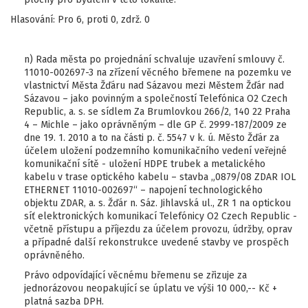
Hlasování: Pro 6, proti 0, zdrž. 0
n) Rada města po projednání schvaluje uzavření smlouvy č.
11010-002697-3 na zřízení věcného břemene na pozemku ve
vlastnictví Města Žďáru nad Sázavou mezi Městem Žďár nad
Sázavou – jako povinným a společností Telefónica O2 Czech
Republic, a. s. se sídlem Za Brumlovkou 266/2, 140 22 Praha
4 – Michle – jako oprávněným – dle GP č. 2999-187/2009 ze
dne 19. 1. 2010 a to na části p. č. 5547 v k. ú. Město Žďár za
účelem uložení podzemního komunikačního vedení veřejné
komunikační sítě - uložení HDPE trubek a metalického
kabelu v trase optického kabelu – stavba „0879/08 ZDAR IOL
ETHERNET 11010-002697“ – napojení technologického
objektu ZDAR, a. s. Žďár n. Sáz. Jihlavská ul., ZR 1 na optickou
síť elektronických komunikací Telefónicy O2 Czech Republic -
včetně přístupu a příjezdu za účelem provozu, údržby, oprav
a případné další rekonstrukce uvedené stavby ve prospěch
oprávněného.
Právo odpovídající věcnému břemenu se zřizuje za
jednorázovou neopakující se úplatu ve výši 10 000,-- Kč +
platná sazba DPH.