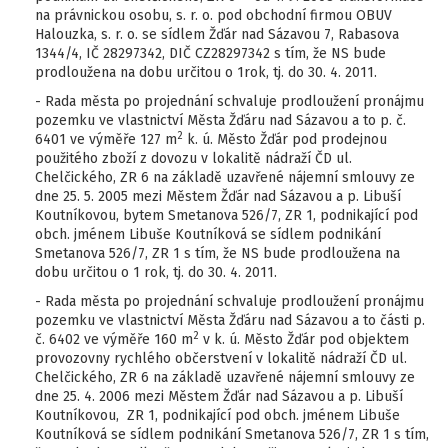
na právnickou osobu, s. r. o. pod obchodní firmou OBUV
Halouzka, s. r. o. se sídlem Žďár nad Sázavou 7, Rabasova
1344/4, IČ 28297342, DIČ CZ28297342 s tím, že NS bude
prodloužena na dobu určitou o 1rok, tj. do 30. 4. 2011.
- Rada města po projednání schvaluje prodloužení pronájmu
pozemku ve vlastnictví Města Žďáru nad Sázavou a to p. č.
2
6401 ve výměře 127 m
k. ú. Město Žďár pod prodejnou
použitého zboží z dovozu v lokalitě nádraží ČD ul.
Chelčického, ZR 6 na základě uzavřené nájemní smlouvy ze
dne 25. 5. 2005 mezi Městem Žďár nad Sázavou a p. Libuší
Koutníkovou, bytem Smetanova 526/7, ZR 1, podnikající pod
obch. jménem Libuše Koutníková se sídlem podnikání
Smetanova 526/7, ZR 1 s tím, že NS bude prodloužena na
dobu určitou o 1 rok, tj. do 30. 4. 2011.
- Rada města po projednání schvaluje prodloužení pronájmu
pozemku ve vlastnictví Města Žďáru nad Sázavou a to části p.
2
č. 6402 ve výměře 160 m
v k. ú. Město Žďár pod objektem
provozovny rychlého občerstvení v lokalitě nádraží ČD ul.
Chelčického, ZR 6 na základě uzavřené nájemní smlouvy ze
dne 25. 4. 2006 mezi Městem Žďár nad Sázavou a p. Libuší
Koutníkovou, ZR 1, podnikající pod obch. jménem Libuše
Koutníková se sídlem podnikání Smetanova 526/7, ZR 1 s tím,