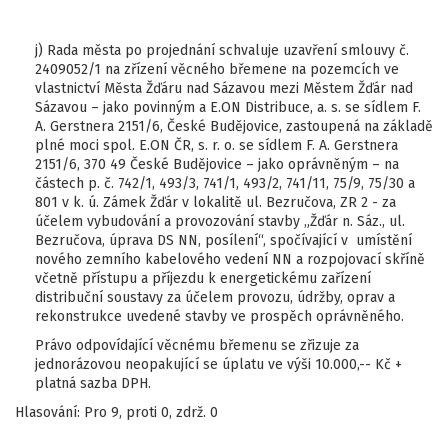
j) Rada města po projednání schvaluje uzavření smlouvy č.
2409052/1 na zřízení věcného břemene na pozemcích ve
vlastnictví Města Žďáru nad Sázavou mezi Městem Žďár nad
Sázavou – jako povinným a E.ON Distribuce, a. s. se sídlem F.
A. Gerstnera 2151/6, České Budějovice, zastoupená na základě
plné moci spol. E.ON ČR, s. r. o. se sídlem F. A. Gerstnera
2151/6, 370 49 České Budějovice – jako oprávněným – na
částech p. č. 742/1, 493/3, 741/1, 493/2, 741/11, 75/9, 75/30 a
801 v k. ú. Zámek Žďár v lokalitě ul. Bezručova, ZR 2 - za
účelem vybudování a provozování stavby „Žďár n. Sáz., ul.
Bezručova, úprava DS NN, posílení“, spočívající v umístění
nového zemního kabelového vedení NN a rozpojovací skříně
včetně přístupu a příjezdu k energetickému zařízení
distribuční soustavy za účelem provozu, údržby, oprav a
rekonstrukce uvedené stavby ve prospěch oprávněného.
Právo odpovídající věcnému břemenu se zřizuje za
jednorázovou neopakující se úplatu ve výši 10.000,-- Kč +
platná sazba DPH.
Hlasování: Pro 9, proti 0, zdrž. 0