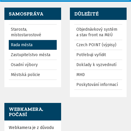
SAMOSPRÁVA
DŮLEŽITÉ
Starosta,
Objednávkový systém
místostarostové
a stav front na MěÚ
Rada města
Czech POINT (výpisy)
Zastupitelstvo města
Potřebuji vyřídit
Osadní výbory
Doklady k vyzvednutí
Městská policie
MHD
Poskytování informací
WEBKAMERA,
POČASÍ
Webkamera je z důvodu