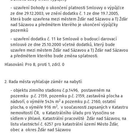
- uzavření Dohody o ukončení platnosti Smlouvy o výpůjčce
ze dne 29.12.2003, ve znění dodatku č. 1 ze dne 19.7.2005,
která bude uzavřena mezi městem Žďár nad Sázavou a TJ Žďár
nad Sázavou a předmětem kterého je ukončení výpůjčky
pozemků
- uzavření dodatku č. 11 ke Smlouvě o budoucí darovací
smlouvě ze dne 25.10.2000 včetně dodatků, který bude
uzavřen mezi městem Žďár nad Sázavou a TJ Žďár nad Sázavou
a předmětem kterého bude změna splatnosti.
Hlasování: Pro 8, proti 1, zdrž. 0
2. Rada města vyhlašuje záměr na nabytí:
- objektu zimního stadionu č.p.1496, postaveném na
pozemku p.č. 2159, pozemku p.č. 2159, zastavěná plocha a
2
nádvoří, o výměře 5434 m
a pozemku p.č. 2160, ostatní
2
plocha, o výměře 916 m
, v současnosti zapsaných v Katastru
nemovitostí ČR, u Katastrálního úřadu pro Vysočinu se
sídlem v Jihlavě, Katastrální pracoviště Žďár nad Sázavou, na
listu vlastnictví č. 6257 pro katastrální území Město Žďár,
obec a okres Žďár nad Sázavou