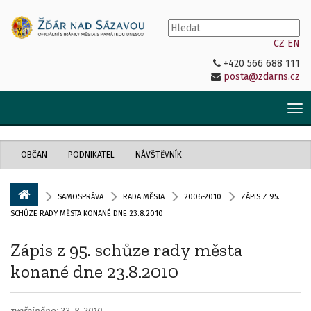
CZ
EN
+420 566 688 111
posta@zdarns.cz
Tog
nav
OBČAN
PODNIKATEL
NÁVŠTĚVNÍK
SAMOSPRÁVA
RADA MĚSTA
2006-2010
ZÁPIS Z 95.
SCHŮZE RADY MĚSTA KONANÉ DNE 23.8.2010
Zápis z 95. schůze rady města
konané dne 23.8.2010