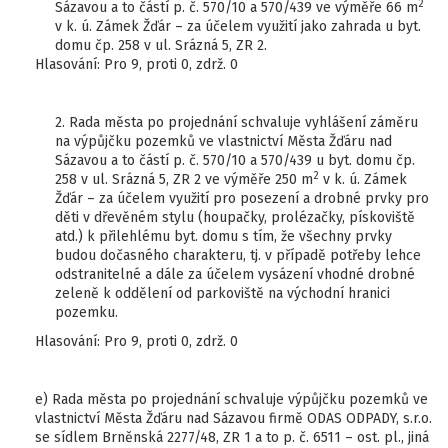
2
Sázavou a to částí p. č. 570/10 a 570/439 ve výměře 66 m
v k. ú. Zámek Žďár – za účelem využití jako zahrada u byt.
domu čp. 258 v ul. Srázná 5, ZR 2.
Hlasování: Pro 9, proti 0, zdrž. 0
2. Rada města po projednání schvaluje vyhlášení záměru
na výpůjčku pozemků ve vlastnictví Města Žďáru nad
Sázavou a to částí p. č. 570/10 a 570/439 u byt. domu čp.
2
258 v ul. Srázná 5, ZR 2 ve výměře 250 m
v k. ú. Zámek
Žďár – za účelem využití pro posezení a drobné prvky pro
děti v dřevěném stylu (houpačky, prolézačky, pískoviště
atd.) k přilehlému byt. domu s tím, že všechny prvky
budou dočasného charakteru, tj. v případě potřeby lehce
odstranitelné a dále za účelem vysázení vhodné drobné
zeleně k oddělení od parkoviště na východní hranici
pozemku.
Hlasování: Pro 9, proti 0, zdrž. 0
e) Rada města po projednání schvaluje výpůjčku pozemků ve
vlastnictví Města Žďáru nad Sázavou firmě ODAS ODPADY, s.r.o.
se sídlem Brněnská 2277/48, ZR 1 a to p. č. 6511 – ost. pl., jiná