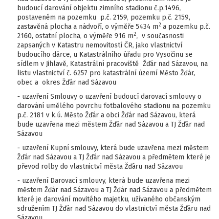
budoucí darování objektu zimního stadionu č.p.1496,
postaveném na pozemku p.č. 2159, pozemku p.č. 2159,
2
zastavěná plocha a nádvoří, o výměře 5434 m
a pozemku p.č.
2
2160, ostatní plocha, o výměře 916 m
, v současnosti
zapsaných v Katastru nemovitostí ČR, jako vlastnictví
budoucího dárce, u Katastrálního úřadu pro Vysočinu se
sídlem v Jihlavě, Katastrální pracoviště Žďár nad Sázavou, na
listu vlastnictví č. 6257 pro katastrální území Město Žďár,
obec a okres Žďár nad Sázavou
- uzavření Smlouvy o uzavření budoucí darovací smlouvy o
darování umělého povrchu fotbalového stadionu na pozemku
p.č. 2181 v k.ú. Město Žďár a obci Žďár nad Sázavou, která
bude uzavřena mezi městem Žďár nad Sázavou a TJ Žďár nad
Sázavou
- uzavření Kupní smlouvy, která bude uzavřena mezi městem
Žďár nad Sázavou a TJ Žďár nad Sázavou a předmětem které je
převod rolby do vlastnictví města Žďáru nad Sázavou
- uzavření Darovací smlouvy, která bude uzavřena mezi
městem Žďár nad Sázavou a TJ Žďár nad Sázavou a předmětem
které je darování movitého majetku, užívaného občanským
sdružením TJ Žďár nad Sázavou do vlastnictví města Žďáru nad
Sázavou