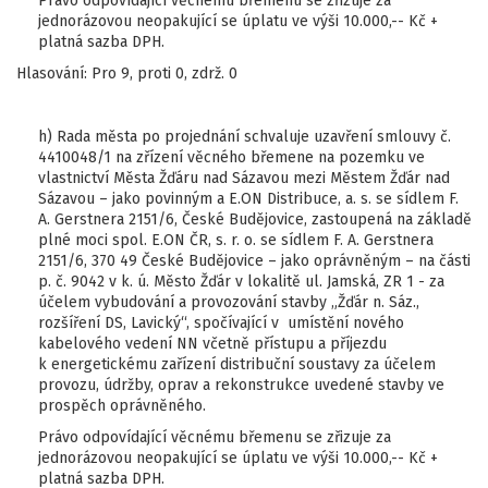
Právo odpovídající věcnému břemenu se zřizuje za
jednorázovou neopakující se úplatu ve výši 10.000,-- Kč +
platná sazba DPH.
Hlasování: Pro 9, proti 0, zdrž. 0
h) Rada města po projednání schvaluje uzavření smlouvy č.
4410048/1 na zřízení věcného břemene na pozemku ve
vlastnictví Města Žďáru nad Sázavou mezi Městem Žďár nad
Sázavou – jako povinným a E.ON Distribuce, a. s. se sídlem F.
A. Gerstnera 2151/6, České Budějovice, zastoupená na základě
plné moci spol. E.ON ČR, s. r. o. se sídlem F. A. Gerstnera
2151/6, 370 49 České Budějovice – jako oprávněným – na části
p. č. 9042 v k. ú. Město Žďár v lokalitě ul. Jamská, ZR 1 - za
účelem vybudování a provozování stavby „Žďár n. Sáz.,
rozšíření DS, Lavický“, spočívající v umístění nového
kabelového vedení NN včetně přístupu a příjezdu
k energetickému zařízení distribuční soustavy za účelem
provozu, údržby, oprav a rekonstrukce uvedené stavby ve
prospěch oprávněného.
Právo odpovídající věcnému břemenu se zřizuje za
jednorázovou neopakující se úplatu ve výši 10.000,-- Kč +
platná sazba DPH.