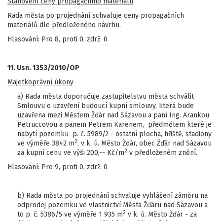
Stanovení ceny propagačního materiálu
Rada města po projednání schvaluje ceny propagačních
materiálů dle předloženého návrhu.
Hlasování: Pro 8, proti 0, zdrž. 0
11. Usn. 1353/2010/OP
Majetkoprávní úkony
a) Rada města doporučuje zastupitelstvu města schválit
Smlouvu o uzavření budoucí kupní smlouvy, která bude
uzavřena mezi Městem Žďár nad Sázavou a paní Ing. Arankou
Petruccovou a panem Petrem Karenem, předmětem které je
nabytí pozemku p. č. 5989/2 - ostatní plocha, hřiště, stadiony
2
ve výměře 3842 m
, v k. ú. Město Žďár, obec Žďár nad Sázavou
2
za kupní cenu ve výši 200,-- Kč/m
v předloženém znění.
Hlasování: Pro 9, proti 0, zdrž. 0
b) Rada města po projednání schvaluje vyhlášení záměru na
odprodej pozemku ve vlastnictví Města Žďáru nad Sázavou a
2
to p. č. 5386/5 ve výměře 1 935 m
v k. ú. Město Žďár - za