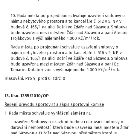
10. Rada města po projednání schvaluje uzavření smlouvy o
nájmu nebytového prostoru a to kanceláře č. 512 v 5. NP v
budově č. 165/1 na ulici Dolní ve Žďáře nad Sázavou. Smlouva
bude uzavřena mezi městem Žďár nad Sázavou a paní Alenou
2
Trojákovou s výší nájemného 1.000 Kč/m
/rok.
Rada města po projednání schvaluje uzavření smlouvy o
nájmu nebytového prostoru a to kanceláře č. 516 v 5. NP v
budově č. 165/1 na ulici Dolní ve Žďáře nad Sázavou. Smlouva
bude uzavřena mezi městem Žďár nad Sázavou a paní Bc.
2
Tamarou Kolátorovou s výší nájemného 1.000 Kč/m
/rok.
Hlasování: Pro 9, proti 0, zdrž. 0
13. Usn. 1355/2010/OP
Řešení převodu sportovišť a zápis sportovní komise
1. Rada města schvaluje vyhlášení záměru na:
- uzavření Smlouvy o uzavření budoucí darovací smlouvy o
darování nemovitostí, která bude uzavřena mezi městem Žďár
nad Sázavou a TJ Žďár nad Sázavou, předmětem které je