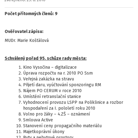
zveřejněno: 23. 8. 2010
Počet přítomných členů: 9
Ověřovatel zápisu:
MUDr. Marie Košťálová
Schválený pořad 95. schůze rady města:
Kino Vysočina – digitalizace
Úprava rozpočtu na r. 2010 PO Ssm
Veřejná zakázka na stravu
Přijetí daru, vyúčtování sponzoringu RM
Nájem PO CERUM v roce 2010
Umístění retranslační stanice
Vyhodnocení provozu LSPP na Poliklinice a rozbor
hospodaření za I. pololetí roku 2010
Volno pro žáky – 4.ZŠ – oznámení
Smlouva Active
Stanovení ceny propagačního materiálu
Majetkoprávní úkony
Byty a nebytové prostory