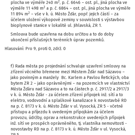
2
plocha ve výměře 240 m
, p. č. 6646 – ost. pl., jiná plocha ve
2
výměře 11 498 m
a p. č. 6864 – ost. pl., jiná plocha ve výměře
2
11 894 m
– vše v k. ú. Město Žďár, popř. jejich částí – za
účelem uložení výkopové zeminy v souvislosti s výstavbou
bioplynové stanice v lokalitě ul. Jihlavská, ZR 1.
Smlouva bude uzavřena na dobu určitou a to do doby
ukončení příslušných terénních úprav pozemků.
Hlasování: Pro 9, proti 0, zdrž. 0
f) Rada města po projednání schvaluje uzavření smlouvy na
zřízení věcného břemene mezi Městem Žďár nad Sázavou –
jako povinným a manžely Bc. Karlem a Pavlou Řetických, oba
bytem ZR 2 – jako oprávněnými – na pozemcích ve vlastnictví
Města Žďáru nad Sázavou a to na částech p. č. 2917/2 a 2917/3
v k. ú. Město Žďár - za účelem zřízení přípojek inž. sítí a to
elektro, vodovodní a splaškové kanalizace k novostavbě RD
na p. č. 8173 v k. ú. Město Žďár v ul. Vysocká, ZR 5 - včetně
přístupu a příjezdu k uvedeným přípojkám za účelem
provozu, údržby, oprav a rekonstrukce uvedených přípojek
inž. sítí ve prospěch oprávněného, tj. vlastníka nemovitosti -
novostavby RD na p. č. 8173 v k. ú. Město Žďár v ul. Vysocká,
ZR 5.