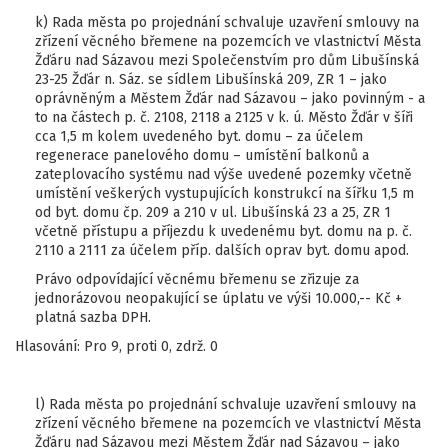
k) Rada města po projednání schvaluje uzavření smlouvy na
zřízení věcného břemene na pozemcích ve vlastnictví Města
Žďáru nad Sázavou mezi Společenstvím pro dům Libušínská
23-25 Žďár n. Sáz. se sídlem Libušínská 209, ZR 1 – jako
oprávněným a Městem Žďár nad Sázavou – jako povinným - a
to na částech p. č. 2108, 2118 a 2125 v k. ú. Město Žďár v šíři
cca 1,5 m kolem uvedeného byt. domu – za účelem
regenerace panelového domu – umístění balkonů a
zateplovacího systému nad výše uvedené pozemky včetně
umístění veškerých vystupujících konstrukcí na šířku 1,5 m
od byt. domu čp. 209 a 210 v ul. Libušínská 23 a 25, ZR 1
včetně přístupu a příjezdu k uvedenému byt. domu na p. č.
2110 a 2111 za účelem příp. dalších oprav byt. domu apod.
Právo odpovídající věcnému břemenu se zřizuje za
jednorázovou neopakující se úplatu ve výši 10.000,-- Kč +
platná sazba DPH.
Hlasování: Pro 9, proti 0, zdrž. 0
l) Rada města po projednání schvaluje uzavření smlouvy na
zřízení věcného břemene na pozemcích ve vlastnictví Města
Žďáru nad Sázavou mezi Městem Žďár nad Sázavou – jako