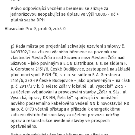
Právo odpovídající věcnému břemenu se zřizuje za
jednorázovou neopakující se úplatu ve výši 1.000,-- Kč +
platná sazba DPH.
Hlasování: Pro 9, proti 0, zdrž. 0
g) Rada města po projednání schvaluje uzavření smlouvy č.
4409302/1 na zřízení věcného břemene na pozemku ve
vlastnictví Města Žďáru nad Sázavou mezi Městem Žďár nad
Sázavou – jako povinným a E.ON Distribuce, a. s. se sídlem F.
A. Gerstnera 2151/6, České Budějovice, zastoupená na základě
plné moci spol. E.ON ČR, s. r. o. se sídlem F. A. Gerstnera
2151/6, 370 49 České Budějovice – jako oprávněným – na části
p. č. 2917/3 v k. ú. Město Žďár v lokalitě „ul. Vysocká“, ZR 5 -
za účelem vybudování a provozování stavby „Žďár n. Sáz., ul.
Vysocká, úpravy DS NN, Řetický“, spočívající v umístění
nového podzemního kabelového vedení NN k novostavbě RD
na p. č. 8173 včetně přístupu a příjezdu k energetickému
zařízení distribuční soustavy za účelem provozu, údržby,
oprav a rekonstrukce uvedené stavby ve prospěch
oprávněného.