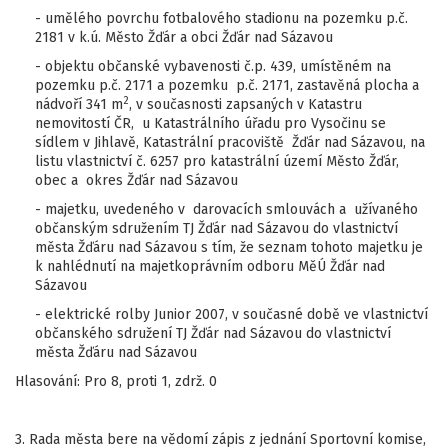
- umělého povrchu fotbalového stadionu na pozemku p.č.
2181 v k.ú. Město Žďár a obci Žďár nad Sázavou
- objektu občanské vybavenosti č.p. 439, umístěném na
pozemku p.č. 2171 a pozemku p.č. 2171, zastavěná plocha a
2
nádvoří 341 m
, v současnosti zapsaných v Katastru
nemovitostí ČR, u Katastrálního úřadu pro Vysočinu se
sídlem v Jihlavě, Katastrální pracoviště Žďár nad Sázavou, na
listu vlastnictví č. 6257 pro katastrální území Město Žďár,
obec a okres Žďár nad Sázavou
- majetku, uvedeného v darovacích smlouvách a užívaného
občanským sdružením TJ Žďár nad Sázavou do vlastnictví
města Žďáru nad Sázavou s tím, že seznam tohoto majetku je
k nahlédnutí na majetkoprávním odboru MěÚ Žďár nad
Sázavou
- elektrické rolby Junior 2007, v současné době ve vlastnictví
občanského sdružení TJ Žďár nad Sázavou do vlastnictví
města Žďáru nad Sázavou
Hlasování: Pro 8, proti 1, zdrž. 0
3. Rada města bere na vědomí zápis z jednání Sportovní komise,