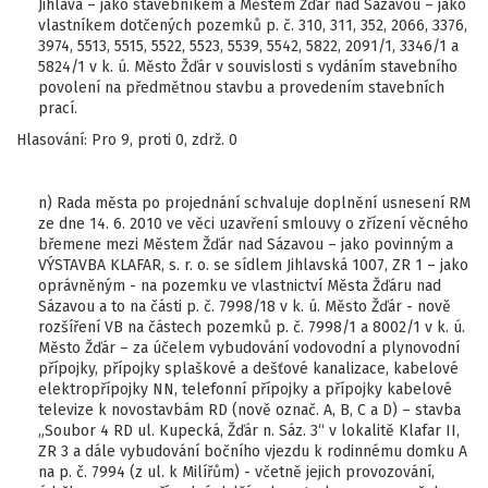
Jihlava – jako stavebníkem a Městem Žďár nad Sázavou – jako
vlastníkem dotčených pozemků p. č. 310, 311, 352, 2066, 3376,
3974, 5513, 5515, 5522, 5523, 5539, 5542, 5822, 2091/1, 3346/1 a
5824/1 v k. ú. Město Žďár v souvislosti s vydáním stavebního
povolení na předmětnou stavbu a provedením stavebních
prací.
Hlasování: Pro 9, proti 0, zdrž. 0
n) Rada města po projednání schvaluje doplnění usnesení RM
ze dne 14. 6. 2010 ve věci uzavření smlouvy o zřízení věcného
břemene mezi Městem Žďár nad Sázavou – jako povinným a
VÝSTAVBA KLAFAR, s. r. o. se sídlem Jihlavská 1007, ZR 1 – jako
oprávněným - na pozemku ve vlastnictví Města Žďáru nad
Sázavou a to na části p. č. 7998/18 v k. ú. Město Žďár - nově
rozšíření VB na částech pozemků p. č. 7998/1 a 8002/1 v k. ú.
Město Žďár – za účelem vybudování vodovodní a plynovodní
přípojky, přípojky splaškové a dešťové kanalizace, kabelové
elektropřípojky NN, telefonní přípojky a přípojky kabelové
televize k novostavbám RD (nově označ. A, B, C a D) – stavba
„Soubor 4 RD ul. Kupecká, Žďár n. Sáz. 3“ v lokalitě Klafar II,
ZR 3 a dále vybudování bočního vjezdu k rodinnému domku A
na p. č. 7994 (z ul. k Milířům) - včetně jejich provozování,