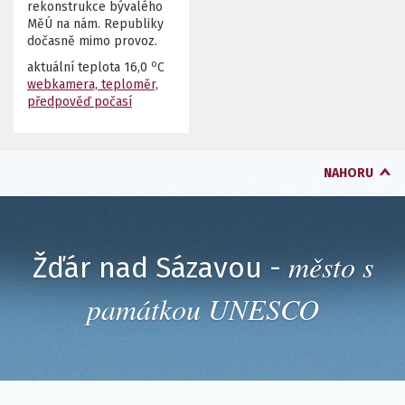
rekonstrukce bývalého
MěÚ na nám. Republiky
dočasně mimo provoz.
o
aktuální teplota
16,0
C
webkamera, teploměr,
předpověď počasí
NAHORU
město s
Žďár nad Sázavou -
památkou UNESCO