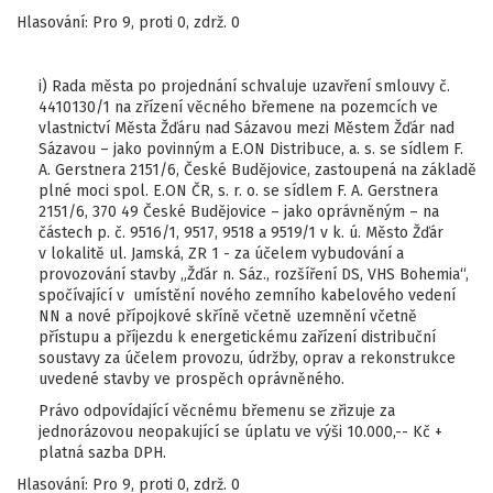
Hlasování: Pro 9, proti 0, zdrž. 0
i) Rada města po projednání schvaluje uzavření smlouvy č.
4410130/1 na zřízení věcného břemene na pozemcích ve
vlastnictví Města Žďáru nad Sázavou mezi Městem Žďár nad
Sázavou – jako povinným a E.ON Distribuce, a. s. se sídlem F.
A. Gerstnera 2151/6, České Budějovice, zastoupená na základě
plné moci spol. E.ON ČR, s. r. o. se sídlem F. A. Gerstnera
2151/6, 370 49 České Budějovice – jako oprávněným – na
částech p. č. 9516/1, 9517, 9518 a 9519/1 v k. ú. Město Žďár
v lokalitě ul. Jamská, ZR 1 - za účelem vybudování a
provozování stavby „Žďár n. Sáz., rozšíření DS, VHS Bohemia“,
spočívající v umístění nového zemního kabelového vedení
NN a nové přípojkové skříně včetně uzemnění včetně
přístupu a příjezdu k energetickému zařízení distribuční
soustavy za účelem provozu, údržby, oprav a rekonstrukce
uvedené stavby ve prospěch oprávněného.
Právo odpovídající věcnému břemenu se zřizuje za
jednorázovou neopakující se úplatu ve výši 10.000,-- Kč +
platná sazba DPH.
Hlasování: Pro 9, proti 0, zdrž. 0