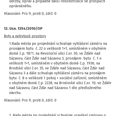
údržby, oprav a případné další rekonstrukce ve prospěch
oprávněného.
Hlasování: Pro 9, proti 0, zdrž. 0
12. Usn. 1354/2010/OP
Byty a nebytové prostory
1.Rada města po projednání schvaluje vyhlášení záměru na
pronájem bytu č. 22 o velikosti 1+1, umístěném v obytném
domě č.p. 1871, na Revoluční ulici č.or. 30, ve Žďáře nad
Sázavou, část Žďár nad Sázavou 3, pronájem bytu č. 1 o
velikosti 1+1, umístěném v obytném domě č.p. 1936, na
Brodské ulici č.or. 35, ve Žďáře nad Sázavou, část Žďár nad
Sázavou 3 a dále schvaluje vyhlášení záměru na pronájem
bytu č. 8 o velikosti 1 pokoj + sociální zařízení, umístěném
v obytném domě č.p. 2228, na Brněnské ulici č.or. 10, ve Žďáře
nad Sázavou, část Žďár nad Sázavou 1 dle předloženého
návrhu.
Hlasování: Pro 9, proti 0, zdrž. 0
2. Rada města po projednání schvaluje uzavření smlouvy o