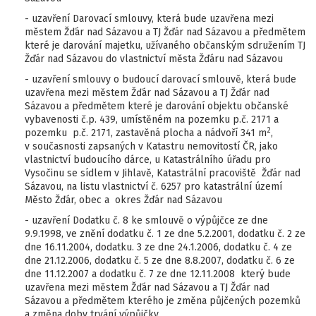
- uzavření Darovací smlouvy, která bude uzavřena mezi
městem Žďár nad Sázavou a TJ Žďár nad Sázavou a předmětem
které je darování majetku, užívaného občanským sdružením TJ
Žďár nad Sázavou do vlastnictví města Žďáru nad Sázavou
- uzavření smlouvy o budoucí darovací smlouvě, která bude
uzavřena mezi městem Žďár nad Sázavou a TJ Žďár nad
Sázavou a předmětem které je darování objektu občanské
vybavenosti č.p. 439, umístěném na pozemku p.č. 2171 a
2
pozemku p.č. 2171, zastavěná plocha a nádvoří 341 m
,
v současnosti zapsaných v Katastru nemovitostí ČR, jako
vlastnictví budoucího dárce, u Katastrálního úřadu pro
Vysočinu se sídlem v Jihlavě, Katastrální pracoviště Žďár nad
Sázavou, na listu vlastnictví č. 6257 pro katastrální území
Město Žďár, obec a okres Žďár nad Sázavou
- uzavření Dodatku č. 8 ke smlouvě o výpůjčce ze dne
9.9.1998, ve znění dodatku č. 1 ze dne 5.2.2001, dodatku č. 2 ze
dne 16.11.2004, dodatku. 3 ze dne 24.1.2006, dodatku č. 4 ze
dne 21.12.2006, dodatku č. 5 ze dne 8.8.2007, dodatku č. 6 ze
dne 11.12.2007 a dodatku č. 7 ze dne 12.11.2008 který bude
uzavřena mezi městem Žďár nad Sázavou a TJ Žďár nad
Sázavou a předmětem kterého je změna půjčených pozemků
a změna doby trvání výpůjčky