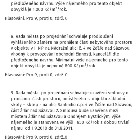
předloženého návrhu. Výše nájemného pro tento objekt
2
obvyklá je 1.000 Kč/m
/rok.
Hlasování: Pro 9, proti 0, zdrž. 0
8. Rada města po projednání schvaluje prodloužení
vyhlášeného záměru na pronájem části nebytového prostoru
v objektu v I. NP na Nádražní ulici č. 4 ve Žďáře nad Sázavou,
vhodný k provozování obchodní činnosti, kanceláří dle
předloženého návrhu. Minimální výše nájemného pro tento
2
objekt obvyklá je nejméně 800 Kč/m
/rok.
Hlasování: Pro 9, proti 0, zdrž. 0
9. Rada města po projednání schvaluje uzavření smlouvy o
pronájmu části prostoru, umístěného v objektu základní
školy – sklep - na ulici Santiniho č.p. 4 ve Žďáře nad Sázavou,
část Žďár nad Sázavou 2. Smlouva bude uzavřena mezi
městem Žďár nad Sázavou a Ondřejem Bystřickým, výše
nájemného je stanovena ve výši 850 Kč/rok s dobou trvání
nájmu od 1.9.2010 do 31.8.2011.
Hlasování: Pro 9, proti 0, zdrž..0