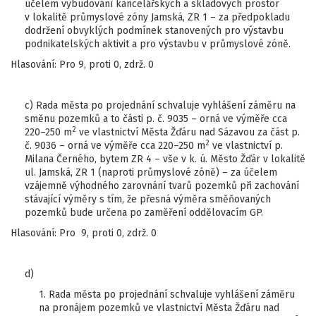
účelem vybudování kancelářských a skladových prostor
v lokalitě průmyslové zóny Jamská, ZR 1 – za předpokladu
dodržení obvyklých podmínek stanovených pro výstavbu
podnikatelských aktivit a pro výstavbu v průmyslové zóně.
Hlasování: Pro 9, proti 0, zdrž. 0
c) Rada města po projednání schvaluje vyhlášení záměru na
směnu pozemků a to části p. č. 9035 – orná ve výměře cca
2
220–250 m
ve vlastnictví Města Žďáru nad Sázavou za část p.
2
č. 9036 – orná ve výměře cca 220–250 m
ve vlastnictví p.
Milana Černého, bytem ZR 4 – vše v k. ú. Město Žďár v lokalitě
ul. Jamská, ZR 1 (naproti průmyslové zóně) – za účelem
vzájemně výhodného zarovnání tvarů pozemků při zachování
stávající výměry s tím, že přesná výměra směňovaných
pozemků bude určena po zaměření oddělovacím GP.
Hlasování: Pro 9, proti 0, zdrž. 0
d)
1. Rada města po projednání schvaluje vyhlášení záměru
na pronájem pozemků ve vlastnictví Města Žďáru nad