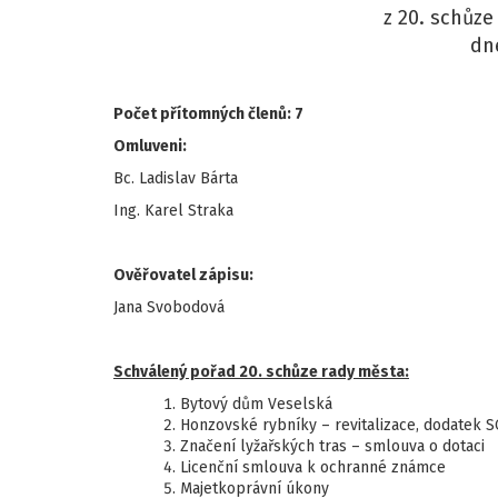
z 20. schůz
dne
Počet přítomných členů: 7
Omluveni:
Bc. Ladislav Bárta
Ing. Karel Straka
Ověřovatel zápisu:
Jana Svobodová
Schválený pořad 20. schůze rady města:
Bytový dům Veselská
Honzovské rybníky – revitalizace, dodatek 
Značení lyžařských tras – smlouva o dotaci
Licenční smlouva k ochranné známce
Majetkoprávní úkony