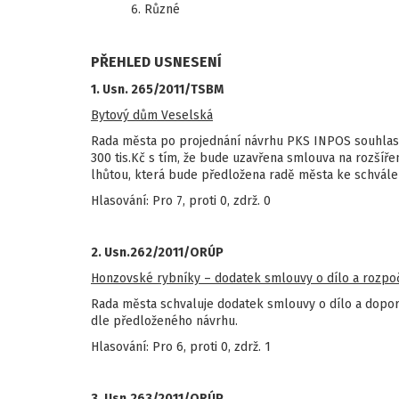
Různé
PŘEHLED USNESENÍ
1. Usn. 265/2011/TSBM
Bytový dům Veselská
Rada města po projednání návrhu PKS INPOS souhlasí
300 tis.Kč s tím, že bude uzavřena smlouva na rozšíř
lhůtou, která bude předložena radě města ke schvále
Hlasování: Pro 7, proti 0, zdrž. 0
2. Usn.262/2011/ORÚP
Honzovské rybníky – dodatek smlouvy o dílo a rozpo
Rada města schvaluje dodatek smlouvy o dílo a dopor
dle předloženého návrhu.
Hlasování: Pro 6, proti 0, zdrž. 1
3. Usn.263/2011/ORÚP