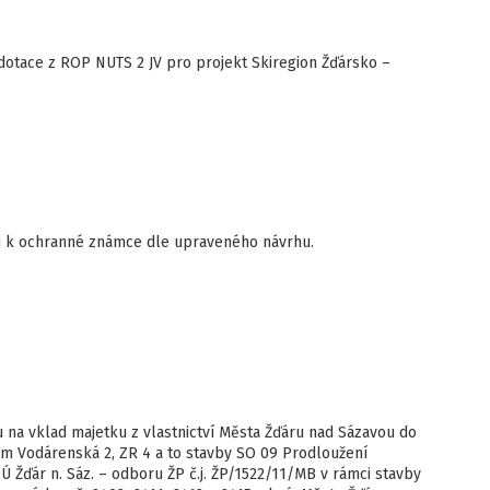
dotace z ROP NUTS 2 JV pro projekt Skiregion Žďársko –
u k ochranné známce dle upraveného návrhu.
 na vklad majetku z vlastnictví Města Žďáru nad Sázavou do
em Vodárenská 2, ZR 4 a to stavby SO 09 Prodloužení
Žďár n. Sáz. – odboru ŽP č.j. ŽP/1522/11/MB v rámci stavby