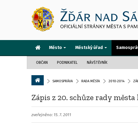
Město
Městský úřad
Samosprá
OBČAN
PODNIKATEL
NÁVŠTĚVNÍK
SAMOSPRÁVA
RADA MĚSTA
2010-2014
ZÁ
Zápis z 20. schůze rady města 
zveřejněno: 15. 7. 2011