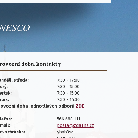
 UNESCO
rovozní doba, kontakty
7:30 - 17:00
ndělí, středa:
7:30 - 15:00
erý:
7:30 - 15:00
vrtek:
7:30 - 14:30
átek:
rovozní doba jednotlivých
odborů
ZDE
566 688 111
lefon:
posta@zdarns.cz
mail:
ybxb3sz
t. schránka: