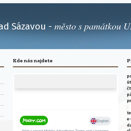
město s památkou
ad Sázavou -
Kde nás najdete
P
po
út
čt
p
p
te
e-
da