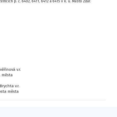
cích p. č. 6402, 6411, 6412 a 6415 v k. ú. Město Žďár.
ěřinová v.r.
a města
Brychta v.r.
osta města