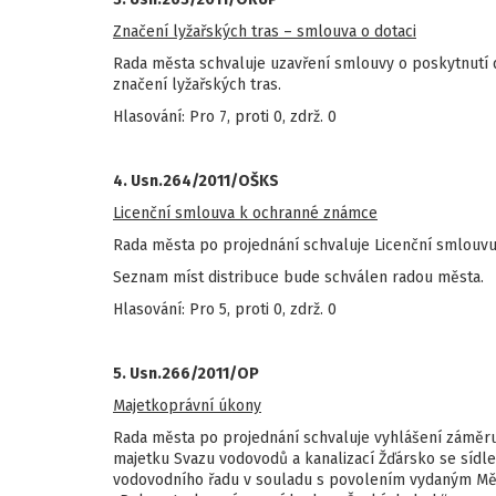
Značení lyžařských tras – smlouva o dotaci
Rada města schvaluje uzavření smlouvy o poskytnutí 
značení lyžařských tras.
Hlasování: Pro 7, proti 0, zdrž. 0
4. Usn.264/2011/OŠKS
Licenční smlouva k ochranné známce
Rada města po projednání schvaluje Licenční smlouv
Seznam míst distribuce bude schválen radou města.
Hlasování: Pro 5, proti 0, zdrž. 0
5. Usn.266/2011/OP
Majetkoprávní úkony
Rada města po projednání schvaluje vyhlášení záměru
majetku Svazu vodovodů a kanalizací Žďársko se sídl
vodovodního řadu v souladu s povolením vydaným MěÚ 