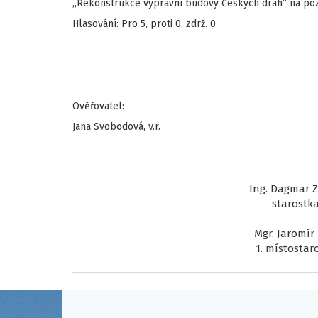
„Rekonstrukce výpravní budovy Českých drah“ na pozem
Hlasování: Pro 5, proti 0, zdrž. 0
Ověřovatel:
Jana Svobodová, v.r.
Ing. Dagmar Zv
starostk
Mgr. Jaromír 
1. místostar