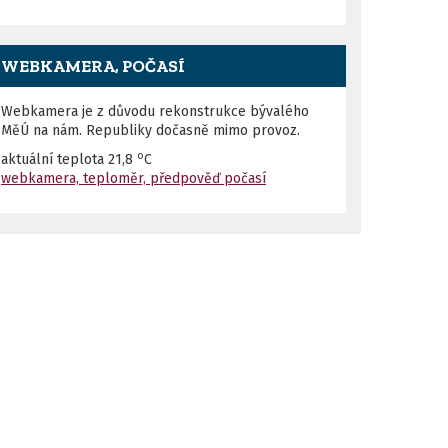
WEBKAMERA, POČASÍ
Webkamera je z důvodu rekonstrukce bývalého
MěÚ na nám. Republiky dočasně mimo provoz.
o
aktuální teplota
21,8
C
webkamera, teploměr, předpověď počasí