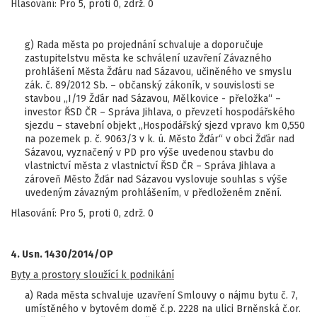
Hlasování: Pro 5, proti 0, zdrž. 0
g) Rada města po projednání schvaluje a doporučuje
zastupitelstvu města ke schválení uzavření Závazného
prohlášení Města Žďáru nad Sázavou, učiněného ve smyslu
zák. č. 89/2012 Sb. – občanský zákoník, v souvislosti se
stavbou „I/19 Žďár nad Sázavou, Mělkovice - přeložka“ –
investor ŘSD ČR – Správa Jihlava, o převzetí hospodářského
sjezdu – stavební objekt „Hospodářský sjezd vpravo km 0,550
na pozemek p. č. 9063/3 v k. ú. Město Žďár“ v obci Žďár nad
Sázavou, vyznačený v PD pro výše uvedenou stavbu do
vlastnictví města z vlastnictví ŘSD ČR – Správa Jihlava a
zároveň Město Žďár nad Sázavou vyslovuje souhlas s výše
uvedeným závazným prohlášením, v předloženém znění.
Hlasování: Pro 5, proti 0, zdrž. 0
4. Usn. 1430/2014/OP
Byty a prostory sloužící k podnikání
a) Rada města schvaluje uzavření Smlouvy o nájmu bytu č. 7,
umístěného v bytovém domě č.p. 2228 na ulici Brněnská č.or.