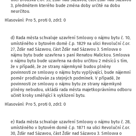
3, předmětem kterého bude změna doby určité na dobu
neurčitou.
Hlasování: Pro 5, proti 0, zdrž. 0
d) Rada města schvaluje uzavření Smlouvy o nájmu bytu č. 10,
umístěného v bytovém domě č.p. 1829 na ulici Revoluční č.or.
27, Žďár nad Sázavou, část Žďár nad Sázavou 3. Smlouva o
nájmu bytu bude uzavřena s paní Renatou Malickou. Smlouva
o nájmu bytu bude uzavřena na dobu určitou 2 měsíců s tím,
že v případě, že ze strany nájemkyně budou plněny
povinnosti ze smlouvy o nájmu bytu vyplývající, bude nájemní
poměr prodlužován za stejných podmínek. V případě, že
povinnosti ze smlouvy o nájmu bytu ze strany nájemkyně
plněny nebudou, ukládá rada města majetkoprávnímu odboru
učinit kroky směřující k vyklizení bytu.
Hlasování: Pro 5, proti 0, zdrž. 0
e) Rada města schvaluje uzavření Smlouvy o nájmu bytu č. 28,
umístěného v bytovém domě č.p. 1871 na ulici Revoluční č.or.
30, Žďár nad Sázavou, část Žďár nad Sázavou 3. Smlouva o