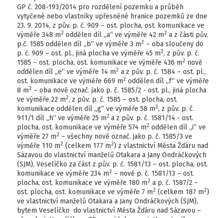
GP č. 208-193/2014 pro rozdělení pozemku a průběh
vytyčené nebo vlastníky upřesněné hranice pozemků ze dne
23. 9. 2014, z pův. p. č. 909 – ost. plocha, ost. komunikace ve
2
2
výměře 348 m
oddělen díl „a“ ve výměře 42 m
a z části pův.
2
p.č. 1585 oddělen díl „b“ ve výměře 3 m
– oba sloučeny do
2
p. č. 909 – ost. pl., jiná plocha ve výměře 45 m
, z pův. p. č.
2
1585 – ost. plocha, ost. komunikace ve výměře 436 m
nově
2
oddělen díl „e“ ve výměře 14 m
a z pův. p. č. 1584 – ost. pl.,
2
ost. komunikace ve výměře 669 m
oddělen díl „f“ ve výměře
2
8 m
– oba nově označ. jako p. č. 1585/2 - ost. pl., jiná plocha
2
ve výměře 22 m
, z pův. p. č. 1585 – ost. plocha, ost.
2
komunikace oddělen díl „g“ ve výměře 58 m
, z pův. p. č.
2
911/1 díl „h“ ve výměře 25 m
a z pův. p. č. 1581/14 - ost.
2
plocha, ost. komunikace ve výměře 574 m
oddělen díl „i“ ve
2
výměře 27 m
– všechny nově označ. jako p. č. 1585/3 ve
2
2
výměře 110 m
(celkem 177 m
) z vlastnictví Města Žďáru nad
Sázavou do vlastnictví manželů Otakara a Jany Ondráčkových
(SJM), Veselíčko za část z pův. p. č. 1581/13 – ost. plocha, ost.
2
komunikace ve výměře 234 m
– nově p. č. 1581/13 – ost.
2
plocha, ost. komunikace ve výměře 180 m
a p. č. 1587/2 –
2
2
ost. plocha, ost. komunikace ve výměře 7 m
(celkem 187 m
)
ve vlastnictví manželů Otakara a Jany Ondráčkových (SJM),
bytem Veselíčko do vlastnictví Města Žďáru nad Sázavou –