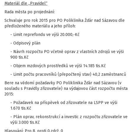
Materiál dle „Pravidel“
Rada města po projednání:
Schvaluje pro rok 2015 pro PO Poliklinika Źďár nad Sázavou dle
předloženého materiálu a jeho příloh:
- Limit reprefondu ve výši 20.000,-Kč
- Odpisový plán
- Návrh rozpočtu PO včetně oprav z vlastních zdrojů ve výši
900 tis.Kč
- Objem mzdových prostředků ve výši 14.185 tis.Kč
- Limit počtu pracovníků (přepočtený stav) 40,2 zaměstnanců
Bere na vědomí požadavky PO Poliklinika Žďár nad Sázavou (v
souladu s Pravidly zřizovatele) na výdajovou část rozpočtu města
2015:
- Požadavek na příspěvek od zřizovatele na LSPP ve výši
1.670 tis.Kč
- Plán oprav, rekonstrukcí a investic z rozpočtu zřizovatele ve
výši 3.000 tis.Kč
Hlasování: Pro 8, proti 0,zdrž. 0