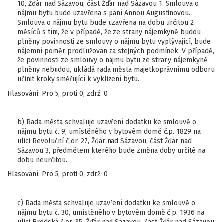
10, Žďár nad Sázavou, část Žďár nad Sázavou 1. Smlouva o
nájmu bytu bude uzavřena s paní Annou Augustinovou.
Smlouva o nájmu bytu bude uzavřena na dobu určitou 2
měsíců s tím, že v případě, že ze strany nájemkyně budou
plněny povinnosti ze smlouvy o nájmu bytu vyplývající, bude
nájemní poměr prodlužován za stejných podmínek. V případě,
že povinnosti ze smlouvy o nájmu bytu ze strany nájemkyně
plněny nebudou, ukládá rada města majetkoprávnímu odboru
učinit kroky směřující k vyklizení bytu.
Hlasování: Pro 5, proti 0, zdrž. 0
b) Rada města schvaluje uzavření dodatku ke smlouvě o
nájmu bytu č. 9, umístěného v bytovém domě č.p. 1829 na
ulici Revoluční č.or. 27, Žďár nad Sázavou, část Žďár nad
Sázavou 3, předmětem kterého bude změna doby určité na
dobu neurčitou.
Hlasování: Pro 5, proti 0, zdrž. 0
c) Rada města schvaluje uzavření dodatku ke smlouvě o
nájmu bytu č. 30, umístěného v bytovém domě č.p. 1936 na
ulici Brodská č.or. 35, Žďár nad Sázavou, část Žďár nad Sázavou