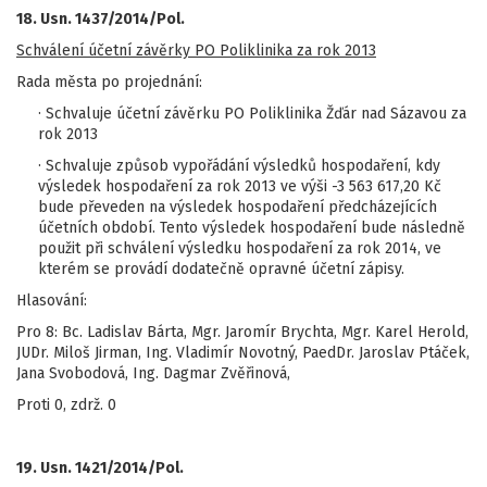
18. Usn. 1437/2014/Pol.
Schválení účetní závěrky PO Poliklinika za rok 2013
Rada města po projednání:
· Schvaluje účetní závěrku PO Poliklinika Žďár nad Sázavou za
rok 2013
· Schvaluje způsob vypořádání výsledků hospodaření, kdy
výsledek hospodaření za rok 2013 ve výši -3 563 617,20 Kč
bude převeden na výsledek hospodaření předcházejících
účetních období. Tento výsledek hospodaření bude následně
použit při schválení výsledku hospodaření za rok 2014, ve
kterém se provádí dodatečně opravné účetní zápisy.
Hlasování:
Pro 8: Bc. Ladislav Bárta, Mgr. Jaromír Brychta, Mgr. Karel Herold,
JUDr. Miloš Jirman, Ing. Vladimír Novotný, PaedDr. Jaroslav Ptáček,
Jana Svobodová, Ing. Dagmar Zvěřinová,
Proti 0, zdrž. 0
19. Usn. 1421/2014/Pol.