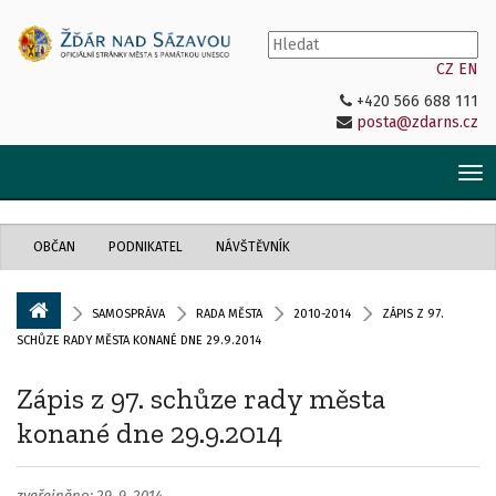
CZ
EN
+420 566 688 111
posta@zdarns.cz
Tog
nav
OBČAN
PODNIKATEL
NÁVŠTĚVNÍK
SAMOSPRÁVA
RADA MĚSTA
2010-2014
ZÁPIS Z 97.
SCHŮZE RADY MĚSTA KONANÉ DNE 29.9.2014
Zápis z 97. schůze rady města
konané dne 29.9.2014