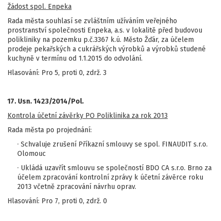
Žádost spol. Enpeka
Rada města souhlasí se zvláštním užíváním veřejného
prostranství společnosti Enpeka, a.s. v lokalitě před budovou
polikliniky na pozemku p.č.3367 k.ú. Město Žďár, za účelem
prodeje pekařských a cukrářských výrobků a výrobků studené
kuchyně v termínu od 1.1.2015 do odvolání.
Hlasování: Pro 5, proti 0, zdrž. 3
17. Usn. 1423/2014/Pol.
Kontrola účetní závěrky PO Poliklinika za rok 2013
Rada města po projednání:
· Schvaluje zrušení Příkazní smlouvy se spol. FINAUDIT s.r.o.
Olomouc
· Ukládá uzavřít smlouvu se společností BDO CA s.r.o. Brno za
účelem zpracování kontrolní zprávy k účetní závěrce roku
2013 včetně zpracování návrhu oprav.
Hlasování: Pro 7, proti 0, zdrž. 0