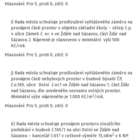
Hlasování: Pro 5, proti 0, zdrž. 0
i) Rada města schvaluje prodloužení vyhlášeného záměru na
pronájem části prostor v objektu základní školy – sklep č.p.
4 ulice Zámek č. or. 4 ve Žďáře nad Sázavou, část Žďár nad
Sázavou 2. Nájemné je stanoveno v minimální výši 500
Kč/rok.
Hlasování: Pro 5, proti 0, zdrž. 0
j) Rada města schvaluje prodloužení vyhlášeného záměru na
pronájem části nebytových prostor v budově bývalé ČP,
č.o.165, ulice Dolní č.or.1 ve Žďáře nad Sázavou 1, část Žďár
nad Sázavou, dle uvedeného seznamu volných prostor.
2
Minimální výše nájemného je 1.000 Kč/m
/rok.
Hlasování: Pro 5, proti 0, zdrž. 0
k) Rada města schvaluje pronájem prostoru sloužícího
podnikání v budově č.165/1 na ulici Dolní ve Žďáře nad
2
Sázavou – kancelář č.617 v celkové výměře 15,48m
v 6 NP.