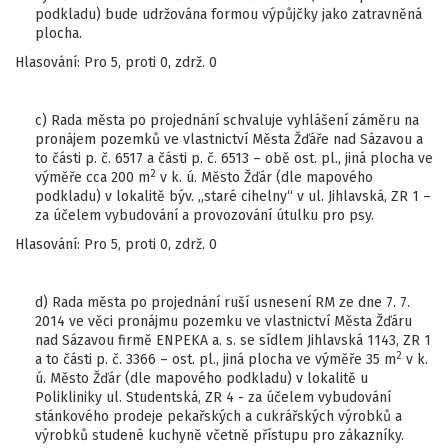
podkladu) bude udržována formou výpůjčky jako zatravněná
plocha.
Hlasování: Pro 5, proti 0, zdrž. 0
c) Rada města po projednání schvaluje vyhlášení záměru na
pronájem pozemků ve vlastnictví Města Žďáře nad Sázavou a
to části p. č. 6517 a části p. č. 6513 – obě ost. pl., jiná plocha ve
2
výměře cca 200 m
v k. ú. Město Žďár (dle mapového
podkladu) v lokalitě býv. „staré cihelny“ v ul. Jihlavská, ZR 1 –
za účelem vybudování a provozování útulku pro psy.
Hlasování: Pro 5, proti 0, zdrž. 0
d) Rada města po projednání ruší usnesení RM ze dne 7. 7.
2014 ve věci pronájmu pozemku ve vlastnictví Města Žďáru
nad Sázavou firmě ENPEKA a. s. se sídlem Jihlavská 1143, ZR 1
2
a to části p. č. 3366 – ost. pl., jiná plocha ve výměře 35 m
v k.
ú. Město Žďár (dle mapového podkladu) v lokalitě u
Polikliniky ul. Studentská, ZR 4 - za účelem vybudování
stánkového prodeje pekařských a cukrářských výrobků a
výrobků studené kuchyně včetně přístupu pro zákazníky.