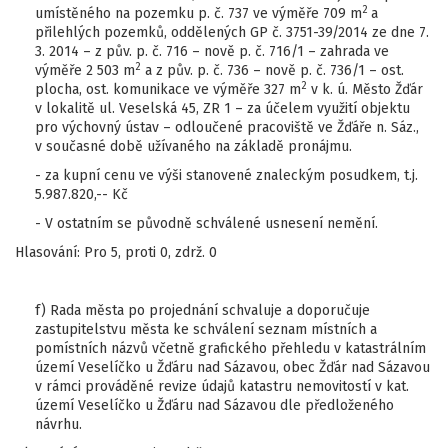
2
umístěného na pozemku p. č. 737 ve výměře 709 m
a
přilehlých pozemků, oddělených GP č. 3751-39/2014 ze dne 7.
3. 2014 – z pův. p. č. 716 – nově p. č. 716/1 – zahrada ve
2
výměře 2 503 m
a z pův. p. č. 736 – nově p. č. 736/1 – ost.
2
plocha, ost. komunikace ve výměře 327 m
v k. ú. Město Žďár
v lokalitě ul. Veselská 45, ZR 1 – za účelem využití objektu
pro výchovný ústav – odloučené pracoviště ve Žďáře n. Sáz.,
v současné době užívaného na základě pronájmu.
- za kupní cenu ve výši stanovené znaleckým posudkem, t.j.
5.987.820,-- Kč
- V ostatním se původně schválené usnesení nemění.
Hlasování: Pro 5, proti 0, zdrž. 0
f) Rada města po projednání schvaluje a doporučuje
zastupitelstvu města ke schválení seznam místních a
pomístních názvů včetně grafického přehledu v katastrálním
území Veselíčko u Žďáru nad Sázavou, obec Žďár nad Sázavou
v rámci prováděné revize údajů katastru nemovitostí v kat.
území Veselíčko u Žďáru nad Sázavou dle předloženého
návrhu.