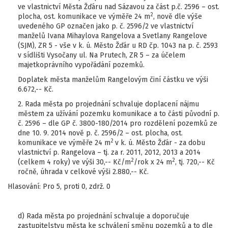
ve vlastnictví Města Žďáru nad Sázavou za část p.č. 2596 – ost.
2
plocha, ost. komunikace ve výměře 24 m
, nově dle výše
uvedeného GP označen jako p. č. 2596/2 ve vlastnictví
manželů Ivana Mihaylova Rangelova a Svetlany Rangelove
(SJM), ZR 5 - vše v k. ú. Město Žďár u RD čp. 1043 na p. č. 2593
v sídlišti Vysočany ul. Na Prutech, ZR 5 – za účelem
majetkoprávního vypořádání pozemků.
Doplatek města manželům Rangelovým činí částku ve výši
6.672,-- Kč.
2. Rada města po projednání schvaluje doplacení nájmu
městem za užívání pozemku komunikace a to části původní p.
č. 2596 – dle GP č. 3800-180/2014 pro rozdělení pozemků ze
dne 10. 9. 2014 nově p. č. 2596/2 – ost. plocha, ost.
2
komunikace ve výměře 24 m
v k. ú. Město Žďár - za dobu
vlastnictví p. Rangelova – tj. za r. 2011, 2012, 2013 a 2014
2
2
(celkem 4 roky) ve výši 30,-- Kč/m
/rok x 24 m
, tj. 720,-- Kč
ročně, úhrada v celkové výši 2.880,-- Kč.
Hlasování: Pro 5, proti 0, zdrž. 0
d) Rada města po projednání schvaluje a doporučuje
zastupitelstvu města ke schválení směnu pozemků a to dle