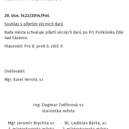
20. Usn. 1422/2014/Pol.
Souhlas s přijetím věcných darů
Rada města schvaluje přijetí věcných darů po PO Poliklinika Žďár
nad Sázavou.
Hlasování: Pro 8, proti 0, zdrž. 0
Ověřovatel:
Mgr. Karel Herold, v.r.
Ing. Dagmar Zvěřinová v.r.
starostka města
Mgr. Jaromír Brychta v.r.
Bc. Ladislav Bárta, v.r.