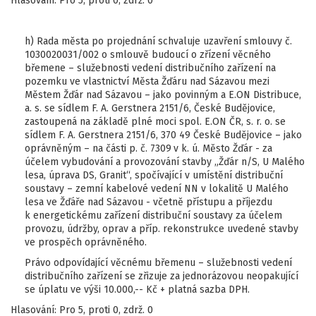
Hlasování: Pro 5, proti 0, zdrž. 0
h) Rada města po projednání schvaluje uzavření smlouvy č.
1030020031/002 o smlouvě budoucí o zřízení věcného
břemene – služebnosti vedení distribučního zařízení na
pozemku ve vlastnictví Města Žďáru nad Sázavou mezi
Městem Žďár nad Sázavou – jako povinným a E.ON Distribuce,
a. s. se sídlem F. A. Gerstnera 2151/6, České Budějovice,
zastoupená na základě plné moci spol. E.ON ČR, s. r. o. se
sídlem F. A. Gerstnera 2151/6, 370 49 České Budějovice – jako
oprávněným – na části p. č. 7309
v k. ú. Město Žďár - za
účelem vybudování a provozování stavby „Žďár n/S, U Malého
lesa, úprava DS, Granit“, spočívající v umístění distribuční
soustavy – zemní kabelové vedení NN v lokalitě U Malého
lesa ve Žďáře nad Sázavou - včetně přístupu a příjezdu
k energetickému zařízení distribuční soustavy za účelem
provozu, údržby, oprav a příp. rekonstrukce uvedené stavby
ve prospěch oprávněného.
Právo odpovídající věcnému břemenu – služebnosti vedení
distribučního zařízení se zřizuje za jednorázovou neopakující
se úplatu ve výši 10.000,-- Kč + platná sazba DPH.
Hlasování: Pro 5, proti 0, zdrž. 0