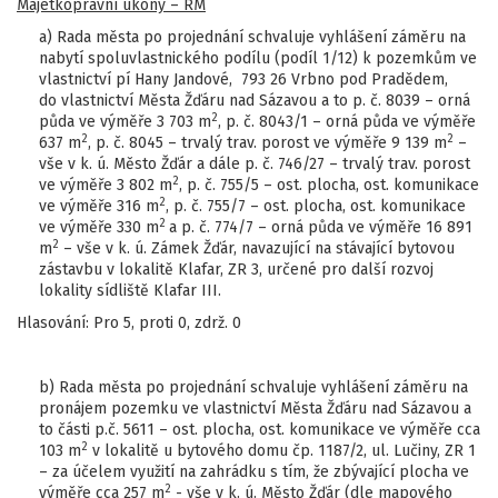
Majetkoprávní úkony – RM
a) Rada města po projednání schvaluje vyhlášení záměru na
nabytí spoluvlastnického podílu (podíl 1/12) k pozemkům ve
vlastnictví pí Hany Jandové, 793 26 Vrbno pod Pradědem,
do vlastnictví Města Žďáru nad Sázavou a to p. č. 8039 – orná
2
půda ve výměře 3 703 m
, p. č. 8043/1 – orná půda ve výměře
2
2
637 m
, p. č. 8045 – trvalý trav. porost ve výměře 9 139 m
–
vše v k. ú. Město Žďár a dále p. č. 746/27 – trvalý trav. porost
2
ve výměře 3 802 m
, p. č. 755/5 – ost. plocha, ost. komunikace
2
ve výměře 316 m
, p. č. 755/7 – ost. plocha, ost. komunikace
2
ve výměře 330 m
a p. č. 774/7 – orná půda ve výměře 16 891
2
m
– vše v k. ú. Zámek Žďár, navazující na stávající bytovou
zástavbu v lokalitě Klafar, ZR 3, určené pro další rozvoj
lokality sídliště Klafar III.
Hlasování: Pro 5, proti 0, zdrž. 0
b) Rada města po projednání schvaluje vyhlášení záměru na
pronájem pozemku ve vlastnictví Města Žďáru nad Sázavou a
to části p.č. 5611 – ost. plocha, ost. komunikace ve výměře cca
2
103 m
v lokalitě u bytového domu čp. 1187/2, ul. Lučiny, ZR 1
– za účelem využití na zahrádku s tím, že zbývající plocha ve
2
výměře cca 257 m
- vše v k. ú. Město Žďár (dle mapového