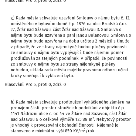
Hlasování: Pro 5, proti 0, zdrž. 0
g) Rada města schvaluje uzavření Smlouvy o nájmu bytu č. 12,
umístěného v bytovém domě č.p. 1876 na ulici Brodská č.or.
27, Žďár nad Sázavou, část Žďár nad Sázavou 3. Smlouva o
nájmu bytu bude uzavřena s paní Janou Belanovou. Smlouva o
nájmu bytu bude uzavřena na dobu určitou 2 měsíců s tím, že
v případě, že ze strany nájemkyně budou plněny povinnosti
ze smlouvy o nájmu bytu vyplývající, bude nájemní poměr
prodlužován za stejných podmínek. V případě, že povinnosti
ze smlouvy o nájmu bytu ze strany nájemkyně plněny
nebudou, ukládá rada města majetkoprávnímu odboru učinit
kroky směřující k vyklizení bytu.
Hlasování: Pro 5, proti 0, zdrž. 0
h) Rada města schvaluje prodloužení vyhlášeného záměru na
pronájem části prostor sloužících podnikání v objektu č.p.
1141 Nádražní ulice č. or. 44 ve Žďáře nad Sázavou, část Žďár
2
nad Sázavou 6 o celkové výměře 125,88 m
. Nebytový prostor
je vhodný k provozování obchodní činnosti. Nájemné je
2
stanoveno v minimální výši 850 Kč/m
/rok.