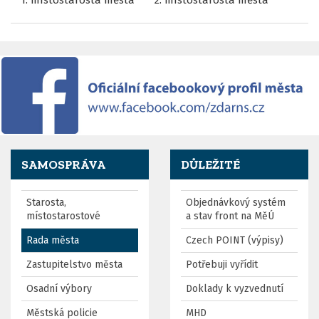
1. místostarosta města
2. místostarosta města
SAMOSPRÁVA
DŮLEŽITÉ
Starosta,
Objednávkový systém
místostarostové
a stav front na MěÚ
Rada města
Czech POINT (výpisy)
Zastupitelstvo města
Potřebuji vyřídit
Osadní výbory
Doklady k vyzvednutí
Městská policie
MHD