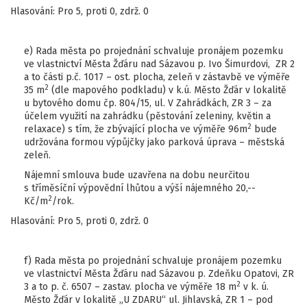
Hlasování: Pro 5, proti 0, zdrž. 0
e) Rada města po projednání schvaluje pronájem pozemku
ve vlastnictví Města Žďáru nad Sázavou p. Ivo Šimurdovi, ZR 2
a to části p.č. 1017 – ost. plocha, zeleň v zástavbě ve výměře
2
35 m
(dle mapového podkladu) v k.ú. Město Žďár v lokalitě
u bytového domu čp. 804/15, ul. V Zahrádkách, ZR 3 – za
účelem využití na zahrádku (pěstování zeleniny, květin a
2
relaxace) s tím, že zbývající plocha ve výměře 96m
bude
udržována formou výpůjčky jako parková úprava – městská
zeleň.
Nájemní smlouva bude uzavřena na dobu neurčitou
s tříměsíční výpovědní lhůtou a výší nájemného 20,--
2
Kč/m
/rok.
Hlasování: Pro 5, proti 0, zdrž. 0
f) Rada města po projednání schvaluje pronájem pozemku
ve vlastnictví Města Žďáru nad Sázavou p. Zdeňku Opatovi, ZR
2
3 a to p. č. 6507 – zastav. plocha ve výměře 18 m
v k. ú.
Město Žďár v lokalitě „U ZDARU“ ul. Jihlavská, ZR 1 – pod