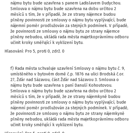
nájmu bytu bude uzavřena s panem Ladislavem Dudychou.
Smlouva o nájmu bytu bude uzavřena na dobu určitou 2
měsíců s tím, že v případě, že ze strany nájemce budou
plněny povinnosti ze smlouvy o nájmu bytu vyplývající, bude
nájemní poměr prodlužován za stejných podmínek. V případě,
že povinnosti ze smlouvy o nájmu bytu ze strany nájemce
plněny nebudou, ukládá rada města majetkoprávnímu odboru
učinit kroky směřující k vyklizení bytu.
Hlasování: Pro 5, proti 0, zdrž. 0
f) Rada města schvaluje uzavření Smlouvy o nájmu bytu č. 9,
umístěného v bytovém domě č.p. 1876 na ulici Brodská č.or.
27, Žďár nad Sázavou, část Žďár nad Sázavou 3. Smlouva o
nájmu bytu bude uzavřena s paní Danuší Kohoutovou.
Smlouva o nájmu bytu bude uzavřena na dobu určitou 2
měsíců s tím, že v případě, že ze strany nájemkyně budou
plněny povinnosti ze smlouvy o nájmu bytu vyplývající, bude
nájemní poměr prodlužován za stejných podmínek. V případě,
že povinnosti ze smlouvy o nájmu bytu ze strany nájemkyně
plněny nebudou, ukládá rada města majetkoprávnímu odboru
učinit kroky směřující k vyklizení bytu.