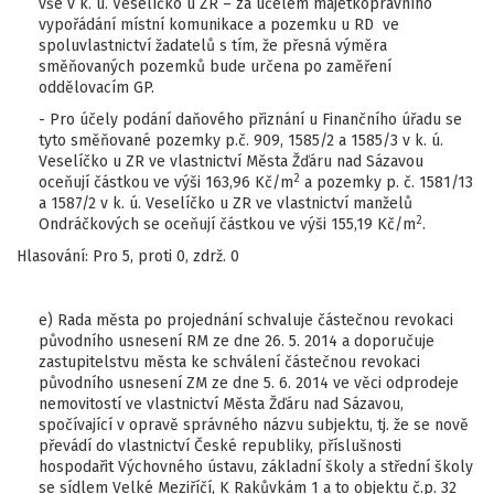
vše v k. ú. Veselíčko u ZR – za účelem majetkoprávního
vypořádání místní komunikace a pozemku u RD ve
spoluvlastnictví žadatelů s tím, že přesná výměra
směňovaných pozemků bude určena po zaměření
oddělovacím GP.
- Pro účely podání daňového přiznání u Finančního úřadu se
tyto směňované pozemky p.č. 909, 1585/2 a 1585/3 v k. ú.
Veselíčko u ZR ve vlastnictví Města Žďáru nad Sázavou
2
oceňují částkou ve výši 163,96 Kč/m
a pozemky p. č. 1581/13
a 1587/2 v k. ú. Veselíčko u ZR ve vlastnictví manželů
2
Ondráčkových se oceňují částkou ve výši 155,19 Kč/m
.
Hlasování: Pro 5, proti 0, zdrž. 0
e) Rada města po projednání schvaluje částečnou revokaci
původního usnesení RM ze dne 26. 5. 2014 a doporučuje
zastupitelstvu města ke schválení částečnou revokaci
původního usnesení ZM ze dne 5. 6. 2014 ve věci odprodeje
nemovitostí ve vlastnictví Města Žďáru nad Sázavou,
spočívající v opravě správného názvu subjektu, tj. že se nově
převádí do vlastnictví České republiky, příslušnosti
hospodařit Výchovného ústavu, základní školy a střední školy
se sídlem Velké Meziříčí, K Rakůvkám 1 a to objektu č.p. 32