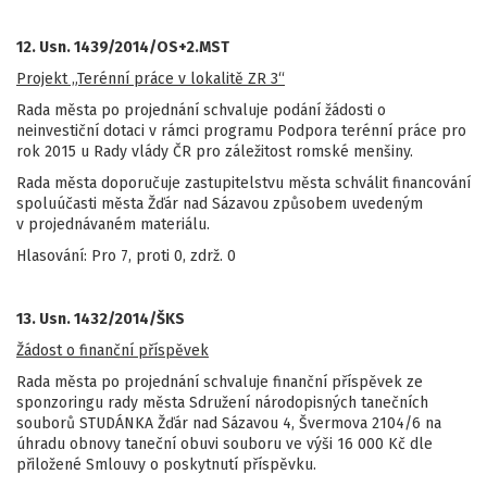
12. Usn. 1439/2014/OS+2.MST
Projekt „Terénní práce v lokalitě ZR 3“
Rada města po projednání schvaluje podání žádosti o
neinvestiční dotaci v rámci programu Podpora terénní práce pro
rok 2015 u Rady vlády ČR pro záležitost romské menšiny.
Rada města doporučuje zastupitelstvu města schválit financování
spoluúčasti města Žďár nad Sázavou způsobem uvedeným
v projednávaném materiálu.
Hlasování: Pro 7, proti 0, zdrž. 0
13. Usn. 1432/2014/ŠKS
Žádost o finanční příspěvek
Rada města po projednání schvaluje finanční příspěvek ze
sponzoringu rady města Sdružení národopisných tanečních
souborů STUDÁNKA Žďár nad Sázavou 4, Švermova 2104/6 na
úhradu obnovy taneční obuvi souboru ve výši 16 000 Kč dle
přiložené Smlouvy o poskytnutí příspěvku.