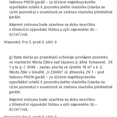
řadovou PREFA garáží – za účelem majetkoprávního
vypořádání vztahů k pozemku jiného vlastníka (stavba na
cizím pozemku) v souvislosti se změnou vlastníka předmětné
garáže.
Nájemní smlouva bude uzavřena na dobu neurčitou
s tříměsíční výpovědní lhůtou a výší nájemného 30,--
2
Kč/m
/rok.
Hlasování: Pro 5, proti 0, zdrž. 0
g) Rada města po projednání schvaluje pronájem pozemku
ve vlastnictví Města Žďáru nad Sázavou p. Jiřině Tomanové, ZR
2
1 a to p. č. 6598 – zastav. plocha ve výměře 18 m
v k. ú.
Město Žďár v lokalitě „U ZDARU“ ul. Jihlavská, ZR 1 – pod
řadovou PREFA garáží – za účelem majetkoprávního
vypořádání vztahů k pozemku jiného vlastníka (stavba na
cizím pozemku) v souvislosti se změnou vlastníka předmětné
garáže.
Nájemní smlouva bude uzavřena na dobu neurčitou
s tříměsíční výpovědní lhůtou a výší nájemného 30,--
2
Kč/m
/rok.