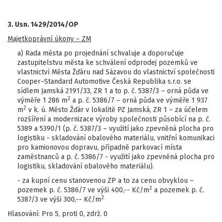
3. Usn. 1429/2014/OP
Majetkoprávní úkony – ZM
a) Rada města po projednání schvaluje a doporučuje
zastupitelstvu města ke schválení odprodej pozemků ve
vlastnictví Města Žďáru nad Sázavou do vlastnictví společnosti
Cooper–Standard Automotive Česká Republika s.r.o. se
sídlem Jamská 2191/33, ZR 1 a to p. č. 5387/3 – orná půda ve
2
výměře 1 286 m
a p. č. 5386/7 – orná půda ve výměře 1 937
2
m
v k. ú. Město Žďár v lokalitě PZ Jamská, ZR 1 – za účelem
rozšíření a modernizace výroby společnosti působící na p. č.
5389 a 5390/1 (p. č. 5387/3 – využití jako zpevněná plocha pro
logistiku - skladování obalového materiálu, vnitřní komunikaci
pro kamionovou dopravu, případně parkovací místa
zaměstnanců a p. č. 5386/7 - využití jako zpevněná plocha pro
logistiku, skladování obalového materiálu).
- za kupní cenu stanovenou ZP a to za cenu obvyklou –
2
pozemek p. č. 5386/7 ve výši 400,-- Kč/m
a pozemek p. č.
2
5387/3 ve výši 300,-- Kč/m
Hlasování: Pro 5, proti 0, zdrž. 0