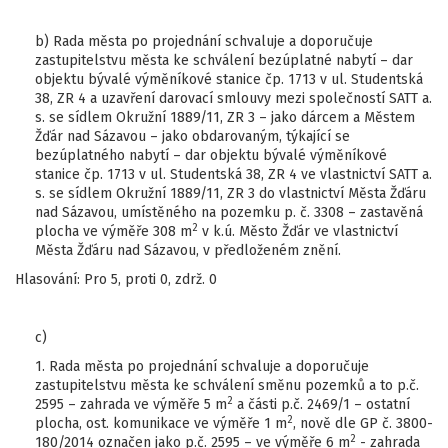
b) Rada města po projednání schvaluje a doporučuje
zastupitelstvu města ke schválení bezúplatné nabytí – dar
objektu bývalé výměníkové stanice čp. 1713 v ul. Studentská
38, ZR 4 a uzavření darovací smlouvy mezi společností SATT a.
s. se sídlem Okružní 1889/11, ZR 3 – jako dárcem a Městem
Žďár nad Sázavou – jako obdarovaným, týkající se
bezúplatného nabytí – dar objektu bývalé výměníkové
stanice čp. 1713 v ul. Studentská 38, ZR 4 ve vlastnictví SATT a.
s. se sídlem Okružní 1889/11, ZR 3 do vlastnictví Města Žďáru
nad Sázavou, umístěného na pozemku p. č. 3308 – zastavěná
2
plocha ve výměře 308 m
v k.ú. Město Žďár ve vlastnictví
Města Žďáru nad Sázavou, v předloženém znění.
Hlasování: Pro 5, proti 0, zdrž. 0
c)
1. Rada města po projednání schvaluje a doporučuje
zastupitelstvu města ke schválení směnu pozemků a to p.č.
2
2595 – zahrada ve výměře 5 m
a části p.č. 2469/1 – ostatní
2
plocha, ost. komunikace ve výměře 1 m
, nově dle GP č. 3800-
2
180/2014 označen jako p.č. 2595 – ve výměře 6 m
- zahrada