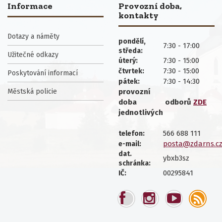
Informace
Provozní doba,
kontakty
Dotazy a náměty
pondělí,
7:30 - 17:00
středa:
Užitečné odkazy
7:30 - 15:00
úterý:
7:30 - 15:00
čtvrtek:
Poskytování informací
7:30 - 14:30
pátek:
Městská policie
provozní
doba
odborů
ZDE
jednotlivých
566 688 111
telefon:
posta@zdarns.c
e-mail:
dat.
ybxb3sz
schránka:
00295841
IČ: