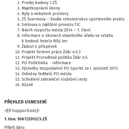
Prodej budovy 1.ZŠ
Majetkoprávní úkony
Byty a nebytové prostory
ZŠ Švermova – Studie rekonstrukce sportovního areálu
Smlouva o zajištění provozu TIC
Návrh rozpočtu města 2014 – 1. čtení
Informace o úkonech stavebního úřadu ve vztahu
k budově hotelu Bílý lev
Žádost o příspěvek
Projekt Terénní práce Žďár n.S.3
Projekt Prorodinná politika Žďár n.S.
PO Poliklinika - informace
Výsledky hospodaření PO Sportis za I. pololetí 2013
Odměny ředitelů PO města
Schválení zahraniční služební cesty
Různé
PŘEHLED USNESENÍ
<![if !supportLists]>
1. Usn. 1067/2013/3.ZŠ
Přijetí daru