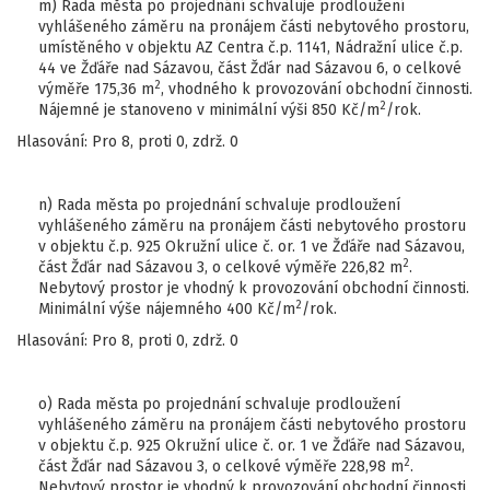
m) Rada města po projednání schvaluje prodloužení
vyhlášeného záměru na pronájem části nebytového prostoru,
umístěného v objektu AZ Centra č.p. 1141, Nádražní ulice č.p.
44 ve Žďáře nad Sázavou, část Žďár nad Sázavou 6, o celkové
2
výměře 175,36 m
, vhodného k provozování obchodní činnosti.
2
Nájemné je stanoveno v minimální výši 850 Kč/m
/rok.
Hlasování: Pro 8, proti 0, zdrž. 0
n) Rada města po projednání schvaluje prodloužení
vyhlášeného záměru na pronájem části nebytového prostoru
v objektu č.p. 925 Okružní ulice č. or. 1 ve Žďáře nad Sázavou,
2
část Žďár nad Sázavou 3, o celkové výměře 226,82 m
.
Nebytový prostor je vhodný k provozování obchodní činnosti.
2
Minimální výše nájemného 400 Kč/m
/rok.
Hlasování: Pro 8, proti 0, zdrž. 0
o) Rada města po projednání schvaluje prodloužení
vyhlášeného záměru na pronájem části nebytového prostoru
v objektu č.p. 925 Okružní ulice č. or. 1 ve Žďáře nad Sázavou,
2
část Žďár nad Sázavou 3, o celkové výměře 228,98 m
.
Nebytový prostor je vhodný k provozování obchodní činnosti.