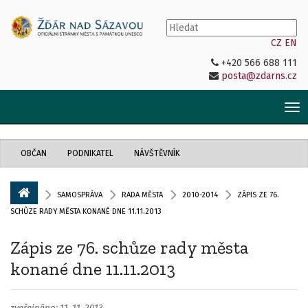
CZ
EN
+420 566 688 111
posta@zdarns.cz
Tog
nav
OBČAN
PODNIKATEL
NÁVŠTĚVNÍK
SAMOSPRÁVA
RADA MĚSTA
2010-2014
ZÁPIS ZE 76.
SCHŮZE RADY MĚSTA KONANÉ DNE 11.11.2013
Zápis ze 76. schůze rady města
konané dne 11.11.2013