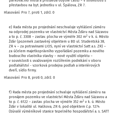
parkovacího místa a přístavba obytné části) – v souvislosti s
přestavbou na byt. jednotku v ul. Špálova, ZR 7.
Hlasování: Pro 7, proti 1, zdrž. 0
e) Rada města po projednání neschvaluje vyhlášení záměru
na odprodej pozemku ve vlastnictví Města Žďáru nad Sázavou
2
a to p. č. 3308 – zastav. plocha ve výměře 302 m
v k. ú. Město
Žďár (pozemek zastavěný objektem u BD ul. Studentská 38,
ZR 4 – za potravinami LIOS, nyní ve vlastnictví Satt a.s. ZR) –
za účelem majetkoprávního vypořádání pozemku a nového
budoucího vlastníka stavby – nové využití objektu –
v souvislosti s uvažovaným rozšířením podnikání v oboru
podlahářství - vzorková prodejna podlah a interiérových
dveří, sídlo firmy.
Hlasování: Pro 8, proti 0, zdrž. 0
f) Rada města po projednání schvaluje vyhlášení záměru na
pronájem pozemku ve vlastnictví Města Žďáru nad Sázavou a
2
to p. č. 6122 – zastav. plocha ve výměře 352 m
v k. ú. Město
Žďár v lokalitě ul. Haškova, ZR 6, pod objektem č.p. 1274
(bývalé výměníkové stanice tepelného hospodářství a. s. SATT