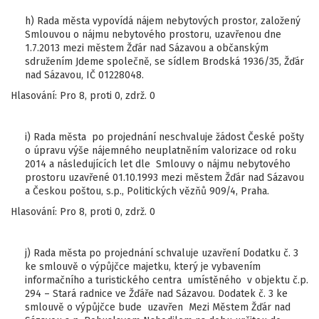
h) Rada města vypovídá nájem nebytových prostor, založený
Smlouvou o nájmu nebytového prostoru, uzavřenou dne
1.7.2013 mezi městem Žďár nad Sázavou a občanským
sdružením Jdeme společně, se sídlem Brodská 1936/35, Žďár
nad Sázavou, IČ 01228048.
Hlasování: Pro 8, proti 0, zdrž. 0
i) Rada města po projednání neschvaluje žádost České pošty
o úpravu výše nájemného neuplatněním valorizace od roku
2014 a následujících let dle Smlouvy o nájmu nebytového
prostoru uzavřené 01.10.1993 mezi městem Žďár nad Sázavou
a Českou poštou, s.p., Politických vězňů 909/4, Praha.
Hlasování: Pro 8, proti 0, zdrž. 0
j) Rada města po projednání schvaluje uzavření Dodatku č. 3
ke smlouvě o výpůjčce majetku, který je vybavením
informačního a turistického centra umístěného v objektu č.p.
294 – Stará radnice ve Žďáře nad Sázavou. Dodatek č. 3 ke
smlouvě o výpůjčce bude uzavřen Mezi Městem Žďár nad