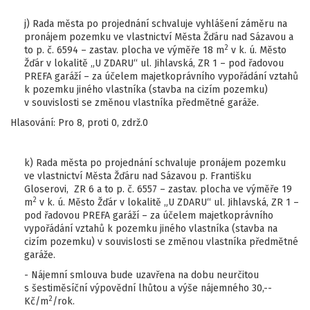
j) Rada města po projednání schvaluje vyhlášení záměru na
pronájem pozemku ve vlastnictví Města Žďáru nad Sázavou a
2
to p. č. 6594 – zastav. plocha ve výměře 18 m
v k. ú. Město
Žďár v lokalitě „U ZDARU“ ul. Jihlavská, ZR 1 – pod řadovou
PREFA garáží – za účelem majetkoprávního vypořádání vztahů
k pozemku jiného vlastníka (stavba na cizím pozemku)
v souvislosti se změnou vlastníka předmětné garáže.
Hlasování: Pro 8, proti 0, zdrž.0
k) Rada města po projednání schvaluje pronájem pozemku
ve vlastnictví Města Žďáru nad Sázavou p. Františku
Gloserovi, ZR 6 a to p. č. 6557 – zastav. plocha ve výměře 19
2
m
v k. ú. Město Žďár v lokalitě „U ZDARU“ ul. Jihlavská, ZR 1 –
pod řadovou PREFA garáží – za účelem majetkoprávního
vypořádání vztahů k pozemku jiného vlastníka (stavba na
cizím pozemku) v souvislosti se změnou vlastníka předmětné
garáže.
- Nájemní smlouva bude uzavřena na dobu neurčitou
s šestiměsíční výpovědní lhůtou a výše nájemného 30,--
2
Kč/m
/rok.