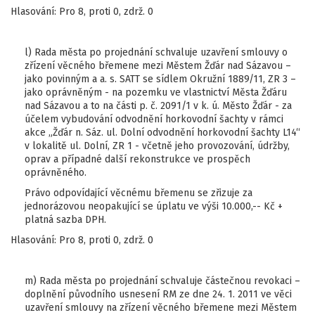
Hlasování: Pro 8, proti 0, zdrž. 0
l) Rada města po projednání schvaluje uzavření smlouvy o
zřízení věcného břemene mezi Městem Žďár nad Sázavou –
jako povinným a a. s. SATT se sídlem Okružní 1889/11, ZR 3 –
jako oprávněným - na pozemku ve vlastnictví Města Žďáru
nad Sázavou a to na části p. č. 2091/1 v k. ú. Město Žďár - za
účelem vybudování odvodnění horkovodní šachty v rámci
akce „Žďár n. Sáz. ul. Dolní odvodnění horkovodní šachty L14“
v lokalitě ul. Dolní, ZR 1 - včetně jeho provozování, údržby,
oprav a případné další rekonstrukce ve prospěch
oprávněného.
Právo odpovídající věcnému břemenu se zřizuje za
jednorázovou neopakující se úplatu ve výši 10.000,-- Kč +
platná sazba DPH.
Hlasování: Pro 8, proti 0, zdrž. 0
m) Rada města po projednání schvaluje částečnou revokaci –
doplnění původního usnesení RM ze dne 24. 1. 2011 ve věci
uzavření smlouvy na zřízení věcného břemene mezi Městem