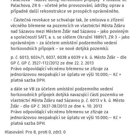
Palachova, ZR 6 - včetně jeho provozování, údržby, oprav a
případné další rekonstrukce ve prospěch oprávněného.
- Částečná revokace se schvaluje tak, že smlouva o zřízení
věcného břemene na pozemcích ve vlastnictví Města Žďáru
nad Sázavou mezi Městem Žďár nad Sázavou – jako povinným
a společností SATT, a. s. se sídlem Okružní 1889/1, ZR 3 – jako
oprávněným – za účelem umístění podzemního vedení
horkovodních přípojek – se nově dotýká pozemků:
p. č. 6013, 6034/1, 6037, 6038 a 6039 v k. ú. Město Žďár – dle
GP č. GP č. 3527-112/2012 ze dne 22. 2. 2013
Právo odpovídající věcnému břemenu se zřizuje za
jednorázovou neopakující se úplatu ve výši 10.000,-- Kč +
platná sazba DPH.
a dále se VB za účelem umístění podzemního vedení
horkovodních přípojek dotýká navazující části pozemku ve
vlastnictví Města Žďáru nad Sázavou p. č. 6013 v k. ú. Město
Žďár - dle GP č. 3637-38/2013 ze dne 4. 10. 2013
Právo odpovídající věcnému břemenu se zřizuje za
jednorázovou neopakující se úplatu ve výši 10.000,-- Kč +
platná sazba DPH.
Hlasování: Pro 8, proti 0, zdrž. 0