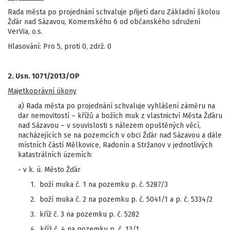
Rada města po projednání schvaluje přijetí daru Základní školou
Žďár nad Sázavou, Komenského 6 od občanského sdružení
VerVia, o.s.
Hlasování: Pro 5, proti 0, zdrž. 0
2. Usn. 1071/2013/OP
Majetkoprávní úkony
a) Rada města po projednání schvaluje vyhlášení záměru na
dar nemovitostí – křížů a božích muk z vlastnictví Města Žďáru
nad Sázavou – v souvislosti s nálezem opuštěných věcí,
nacházejících se na pozemcích v obci Žďár nad Sázavou a dále
místních částí Mělkovice, Radonín a Stržanov v jednotlivých
katastrálních územích:
- v k. ú. Město Žďár
1. boží muka č. 1 na pozemku p. č. 5287/3
2. boží muka č. 2 na pozemku p. č. 5041/1 a p. č. 5334/2
3. kříž č. 3 na pozemku p. č. 5282
4. kříž č. 4 na pozemku p. č. 13/1