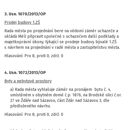
3. Usn. 1070/2013/OP
Prodej budovy 1.ZŠ
Rada města po projednání bere na vědomí záměr uchazeče a
ukládá MěÚ připravit společně s uchazečem další podklady a
majetkoprávní úkony, týkající se prodeje budovy bývalé 1.ZŠ
s návrhem na projednání v radě města a zastupitelstvu města.
Hlasování: Pro 8, proti 0, zdrž. 0
4. Usn. 1072/2013/OP
Byty a nebytové prostory
a) Rada města vyhlašuje záměr na pronájem bytu č. 4,
umístěném v obytném domě č.p. 1876, na Brodské ulici č.or.
27 ve Žďáře nad Sázavou, část Žďár nad Sázavou 3, dle
předloženého návrhu.
Hlasování: Pro 8, proti 0, zdrž. 0