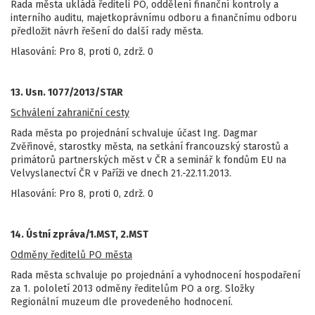
Rada města ukládá řediteli PO, oddělení finanční kontroly a
interního auditu, majetkoprávnímu odboru a finančnímu odboru
předložit návrh řešení do další rady města.
Hlasování: Pro 8, proti 0, zdrž. 0
13. Usn. 1077/2013/STAR
Schválení zahraniční cesty
Rada města po projednání schvaluje účast Ing. Dagmar
Zvěřinové, starostky města, na setkání francouzský starostů a
primátorů partnerských měst v ČR a seminář k fondům EU na
Velvyslanectví ČR v Paříži ve dnech 21.-22.11.2013.
Hlasování: Pro 8, proti 0, zdrž. 0
14. Ústní zpráva/1.MST, 2.MST
Odměny ředitelů PO města
Rada města schvaluje po projednání a vyhodnocení hospodaření
za 1. pololetí 2013 odměny ředitelům PO a org. Složky
Regionální muzeum dle provedeného hodnocení.