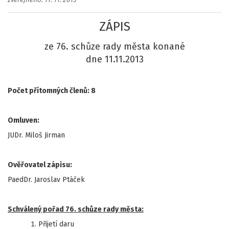
zveřejněno: 11. 11. 2013
ZÁPIS
ze 76. schůze rady města konané
dne 11.11.2013
Počet přítomných členů: 8
Omluven:
JUDr. Miloš Jirman
Ověřovatel zápisu:
PaedDr. Jaroslav Ptáček
Schválený pořad 76. schůze rady města:
Přijetí daru