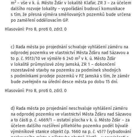
2
m
– vše v k. ú. Město Žďár v lokalitě Klafar, ZR 3 – za účelem
dalšího rozvoje lokality – vypořádání budoucí komunikace
s tím, že přesná výměra směňovaných pozemků bude určena
po zaměření oddělovacím GP.
Hlasování: Pro 8, proti 0, zdrž. 0
c) Rada města po projednání schvaluje vyhlášení záměru na
odprodej pozemku ve vlastnictví Města Žďáru nad Sázavou a
2
to p. č. 9513/10 ve výměře 6 240 m
v k. ú. Město Žďár
v lokalitě průmyslové zóny Jamská, ZR 1 – dokončení
rozestavěné stavby na pozemku za podmínek shodných
s podmínkami prodeje pozemků v PZ Jamská s tím, že záměr
bude zveřejněn na úřední desce města po dobu 15 dní.
Hlasování: Pro 8, proti 0, zdrž. 0
d) Rada města po projednání neschvaluje vyhlášení záměru
na odprodej pozemku ve vlastnictví Města Žďáru nad Sázavou
a to části p. č. 4669/1 – ostatní plocha v k. ú. Město Žďár – za
účelem dalšího rozšíření přilehlého pozemku podél bývalé
výměníkové stanice objekt čp. 1660 na p. č. 4577 (vybudování