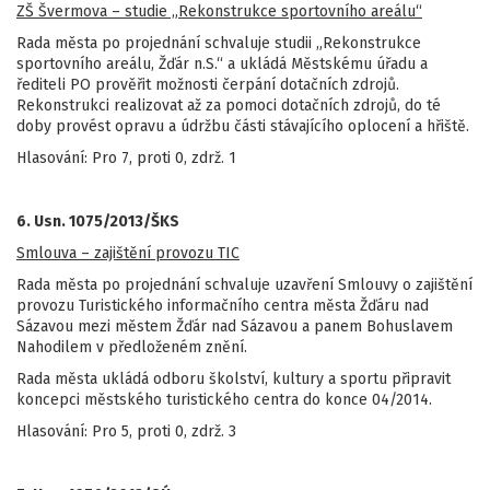
ZŠ Švermova – studie „Rekonstrukce sportovního areálu“
Rada města po projednání schvaluje studii „Rekonstrukce
sportovního areálu, Žďár n.S.“ a ukládá Městskému úřadu a
řediteli PO prověřit možnosti čerpání dotačních zdrojů.
Rekonstrukci realizovat až za pomoci dotačních zdrojů, do té
doby provést opravu a údržbu části stávajícího oplocení a hřiště.
Hlasování: Pro 7, proti 0, zdrž. 1
6. Usn. 1075/2013/ŠKS
Smlouva – zajištění provozu TIC
Rada města po projednání schvaluje uzavření Smlouvy o zajištění
provozu Turistického informačního centra města Žďáru nad
Sázavou mezi městem Žďár nad Sázavou a panem Bohuslavem
Nahodilem v předloženém znění.
Rada města ukládá odboru školství, kultury a sportu připravit
koncepci městského turistického centra do konce 04/2014.
Hlasování: Pro 5, proti 0, zdrž. 3