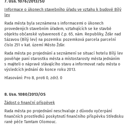
7. Usn. 1076/2013/SÚ
Informace o úkonech stavebního úřadu ve vztahu k budově Bílý
lev
Rada města byla seznámena s informacemi o úkonech
provedených stavebním úřadem, vztahujících se ke stavbě
objektu občanské vybavenosti č.p. 65, nám. Republiky, Žďár nad
Sázavou (Bílý lev) na pozemku: pozemková parcela parcelní
číslo 251 v kat. území Město Žďár.
Rada města po projednání a seznámení se situací hotelu Bílý lev
pověřuje paní starostku města a místostarosty města jednáním
s majiteli o nápravě stávajícího stavu a informovat radu města o
výsledcích jednání do konce roku 2013.
Hlasování: Pro 8, proti 0, zdrž. 0
8. Usn. 1080/2013/OS
Žádost o finanční příspěvek
Rada města po projednání neschvaluje z důvodu vyčerpání
finančních prostředků poskytnutí finančního příspěvku Středisku
rané péče Tamtam Olomouc.