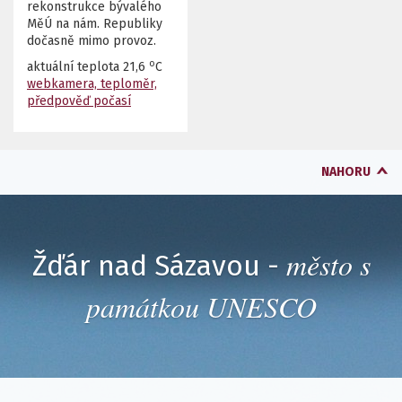
rekonstrukce bývalého
MěÚ na nám. Republiky
dočasně mimo provoz.
o
aktuální teplota
21,6
C
webkamera, teploměr,
předpověď počasí
NAHORU
město s
Žďár nad Sázavou -
památkou UNESCO