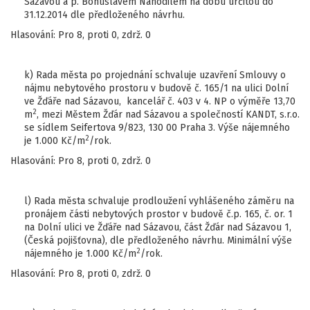
Sázavou a p. Bohuslavem Nahodilem na dobu určitou do
31.12.2014 dle předloženého návrhu.
Hlasování: Pro 8, proti 0, zdrž. 0
k) Rada města po projednání schvaluje uzavření Smlouvy o
nájmu nebytového prostoru v budově č. 165/1 na ulici Dolní
ve Žďáře nad Sázavou, kancelář č. 403 v 4. NP o výměře 13,70
2
m
, mezi Městem Žďár nad Sázavou a společností KANDT, s.r.o.
se sídlem Seifertova 9/823, 130 00 Praha 3. Výše nájemného
2
je 1.000 Kč/m
/rok.
Hlasování: Pro 8, proti 0, zdrž. 0
l) Rada města schvaluje prodloužení vyhlášeného záměru na
pronájem části nebytových prostor v budově č.p. 165, č. or. 1
na Dolní ulici ve Žďáře nad Sázavou, část Žďár nad Sázavou 1,
(Česká pojišťovna), dle předloženého návrhu. Minimální výše
2
nájemného je 1.000 Kč/m
/rok.
Hlasování: Pro 8, proti 0, zdrž. 0