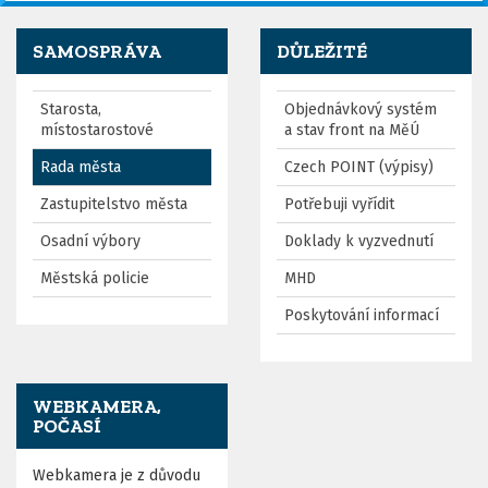
SAMOSPRÁVA
DŮLEŽITÉ
Starosta,
Objednávkový systém
místostarostové
a stav front na MěÚ
Rada města
Czech POINT (výpisy)
Zastupitelstvo města
Potřebuji vyřídit
Osadní výbory
Doklady k vyzvednutí
Městská policie
MHD
Poskytování informací
WEBKAMERA,
POČASÍ
Webkamera je z důvodu