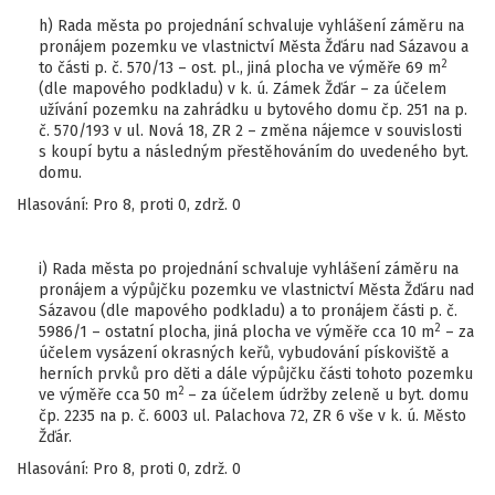
h) Rada města po projednání schvaluje vyhlášení záměru na
pronájem pozemku ve vlastnictví Města Žďáru nad Sázavou a
2
to části p. č. 570/13 – ost. pl., jiná plocha ve výměře 69 m
(dle mapového podkladu) v k. ú. Zámek Žďár – za účelem
užívání pozemku na zahrádku u bytového domu čp. 251 na p.
č. 570/193 v ul. Nová 18, ZR 2 – změna nájemce v souvislosti
s koupí bytu a následným přestěhováním do uvedeného byt.
domu.
Hlasování: Pro 8, proti 0, zdrž. 0
i) Rada města po projednání schvaluje vyhlášení záměru na
pronájem a výpůjčku pozemku ve vlastnictví Města Žďáru nad
Sázavou (dle mapového podkladu) a to pronájem části p. č.
2
5986/1 – ostatní plocha, jiná plocha ve výměře cca 10 m
– za
účelem vysázení okrasných keřů, vybudování pískoviště a
herních prvků pro děti a dále výpůjčku části tohoto pozemku
2
ve výměře cca 50 m
– za účelem údržby zeleně u byt. domu
čp. 2235 na p. č. 6003 ul. Palachova 72, ZR 6 vše v k. ú. Město
Žďár.
Hlasování: Pro 8, proti 0, zdrž. 0