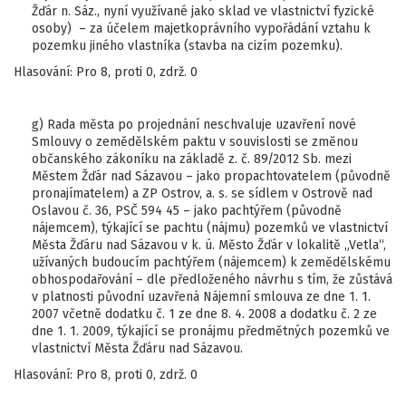
Žďár n. Sáz., nyní využívané jako sklad ve vlastnictví fyzické
osoby) – za účelem majetkoprávního vypořádání vztahu k
pozemku jiného vlastníka (stavba na cizím pozemku).
Hlasování: Pro 8, proti 0, zdrž. 0
g) Rada města po projednání neschvaluje uzavření nové
Smlouvy o zemědělském paktu v souvislosti se změnou
občanského zákoníku na základě z. č. 89/2012 Sb. mezi
Městem Žďár nad Sázavou – jako propachtovatelem (původně
pronajímatelem) a ZP Ostrov, a. s. se sídlem v Ostrově nad
Oslavou č. 36, PSČ 594 45 – jako pachtýřem (původně
nájemcem), týkající se pachtu (nájmu) pozemků ve vlastnictví
Města Žďáru nad Sázavou v k. ú. Město Žďár v lokalitě „Vetla“,
užívaných budoucím pachtýřem (nájemcem) k zemědělskému
obhospodařování – dle předloženého návrhu s tím, že zůstává
v platnosti původní uzavřená Nájemní smlouva ze dne 1. 1.
2007 včetně dodatku č. 1 ze dne 8. 4. 2008 a dodatku č. 2 ze
dne 1. 1. 2009, týkající se pronájmu předmětných pozemků ve
vlastnictví Města Žďáru nad Sázavou.
Hlasování: Pro 8, proti 0, zdrž. 0