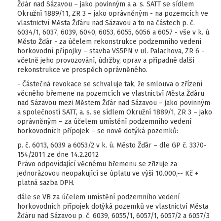
Žďár nad Sázavou – jako povinným a a. s. SATT se sídlem
Okružní 1889/11, ZR 3 – jako oprávněným - na pozemcích ve
vlastnictví Města Žďáru nad Sázavou a to na částech p. č.
6034/1, 6037, 6039, 6040, 6053, 6055, 6056 a 6057 - vše v k. ú.
Město Žďár - za účelem rekonstrukce podzemního vedení
horkovodní přípojky – stavba VS5PN v ul. Palachova, ZR 6 -
včetně jeho provozování, údržby, oprav a případné další
rekonstrukce ve prospěch oprávněného.
- Částečná revokace se schvaluje tak, že smlouva o zřízení
věcného břemene na pozemcích ve vlastnictví Města Žďáru
nad Sázavou mezi Městem Žďár nad Sázavou – jako povinným
a společností SATT, a. s. se sídlem Okružní 1889/1, ZR 3 – jako
oprávněným – za účelem umístění podzemního vedení
horkovodních přípojek – se nově dotýká pozemků:
p. č. 6013, 6039 a 6053/2 v k. ú. Město Žďár – dle GP č. 3370-
154/2011 ze dne 14.2.2012
Právo odpovídající věcnému břemenu se zřizuje za
jednorázovou neopakující se úplatu ve výši 10.000,-- Kč +
platná sazba DPH.
dále se VB za účelem umístění podzemního vedení
horkovodních přípojek dotýká pozemků ve vlastnictví Města
Žďáru nad Sázavou p. č. 6039, 6055/1, 6057/1, 6057/2 a 6057/3