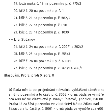
19. boží muka č. 19 na pozemku p. č. 775/2
20. kříž č. 20 na pozemku p. č. 1
21. kříž č. 21 na pozemku p. č. 582/4
22. kříž č. 22 na pozemku p. č. 850
23. kříž č. 23 na pozemku p. č. 1030
- v k. ú. Stržanov
24. kříž č. 24 na pozemku p. č. 202/1 a 202/2
25. kříž č. 25 na pozemku p. č. 255/3
26. kříž č. 26 na pozemku p. č. 430/1
27. kříž č. 27 na pozemku p. č. 261/1 a 266/1
Hlasování: Pro 8, proti 0, zdrž. 0
b) Rada města po projednání schvaluje vyhlášení záměru na
směnu pozemků a to části p. č. 8062 – orná půda ve výměře
2
cca 400 m
ve vlastnictví p. Ivany Síbrtové, Jinonice, 158 00
Praha 13 za část pozemku ve vlastnictví Města Žďáru nad
Sázavou a to části p. č. 8061 – orná půda ve výměře cca 400