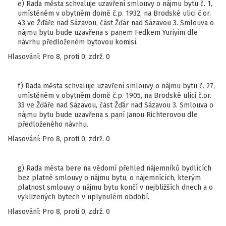
e) Rada města schvaluje uzavření smlouvy o nájmu bytu č. 1,
umístěném v obytném domě č.p. 1932, na Brodské ulici č.or.
43 ve Žďáře nad Sázavou, část Žďár nad Sázavou 3. Smlouva o
nájmu bytu bude uzavřena s panem Fedkem Yuriyim dle
návrhu předloženém bytovou komisí.
Hlasování: Pro 8, proti 0, zdrž. 0
f) Rada města schvaluje uzavření smlouvy o nájmu bytu č. 27,
umístěném v obytném domě č.p. 1905, na Brodské ulici č.or.
33 ve Žďáře nad Sázavou, část Žďár nad Sázavou 3. Smlouva o
nájmu bytu bude uzavřena s paní Janou Richterovou dle
předloženého návrhu.
Hlasování: Pro 8, proti 0, zdrž. 0
g) Rada města bere na vědomí přehled nájemníků bydlících
bez platné smlouvy o nájmu bytu, o nájemnících, kterým
platnost smlouvy o nájmu bytu končí v nejbližších dnech a o
vyklizených bytech v uplynulém období.
Hlasování: Pro 8, proti 0, zdrž. 0