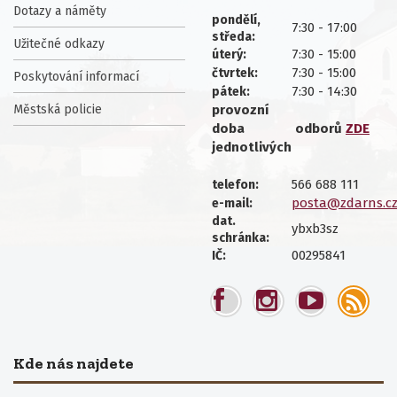
Dotazy a náměty
pondělí,
7:30 - 17:00
středa:
Užitečné odkazy
7:30 - 15:00
úterý:
7:30 - 15:00
čtvrtek:
Poskytování informací
7:30 - 14:30
pátek:
Městská policie
provozní
doba
odborů
ZDE
jednotlivých
566 688 111
telefon:
posta@zdarns.c
e-mail:
dat.
ybxb3sz
schránka:
00295841
IČ:
Kde nás najdete