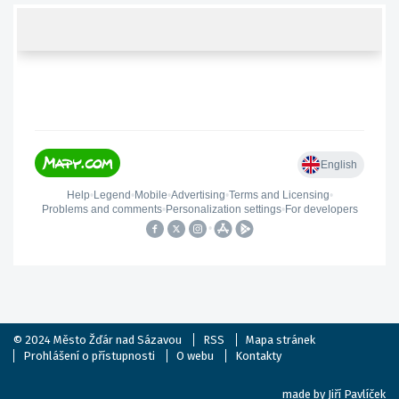
© 2024
Město Žďár nad Sázavou
RSS
Mapa stránek
Prohlášení o přístupnosti
O webu
Kontakty
made by
Jiří Pavlíček