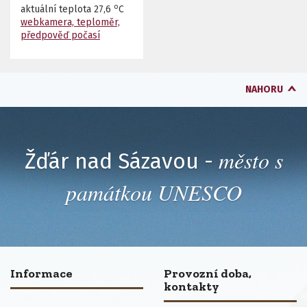
o
aktuální teplota
27,6
C
webkamera, teploměr,
předpověď počasí
NAHORU
město s
Žďár nad Sázavou -
památkou UNESCO
Informace
Provozní doba,
kontakty