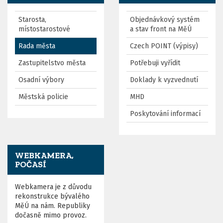
Starosta,
Objednávkový systém
místostarostové
a stav front na MěÚ
Rada města
Czech POINT (výpisy)
Zastupitelstvo města
Potřebuji vyřídit
Osadní výbory
Doklady k vyzvednutí
Městská policie
MHD
Poskytování informací
WEBKAMERA,
POČASÍ
Webkamera je z důvodu
rekonstrukce bývalého
MěÚ na nám. Republiky
dočasně mimo provoz.