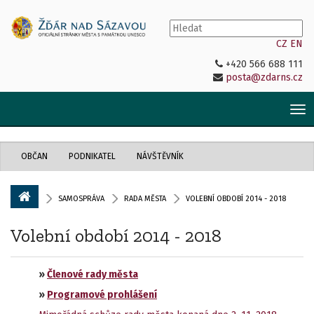
CZ
EN
+420 566 688 111
posta@zdarns.cz
Tog
nav
OBČAN
PODNIKATEL
NÁVŠTĚVNÍK
SAMOSPRÁVA
RADA MĚSTA
VOLEBNÍ OBDOBÍ 2014 - 2018
Volební období 2014 - 2018
»
Členové rady města
»
Programové prohlášení