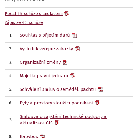
zveřejněno: 23. 6. 2016
Pořad 45. schůze s anotacemi
Zápis ze 45. schůze
1.
Souhlas s přijetím darů
2.
Výsledek veřejné zakázky
3.
Organizační změny
4.
Majetkoprávní jednání
5.
Schválení smluv o zeměděl. pachtu
6.
Byty a prostory sloužící podnikání
Smlouva o zajištění technické podpory a
7.
aktualizace GIS
8.
Babybox