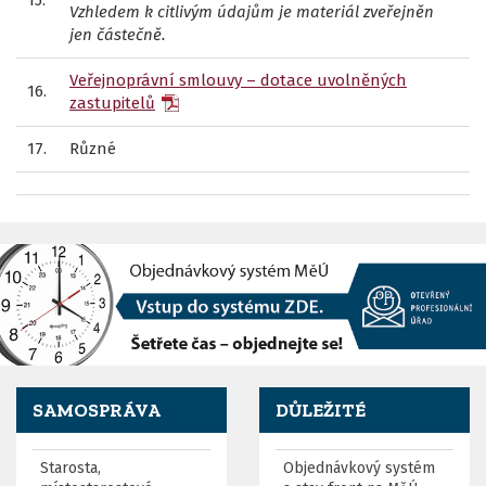
15.
Vzhledem k citlivým údajům je materiál zveřejněn
jen částečně.
Veřejnoprávní smlouvy – dotace uvolněných
16.
zastupitelů
17.
Různé
SAMOSPRÁVA
DŮLEŽITÉ
Starosta,
Objednávkový systém