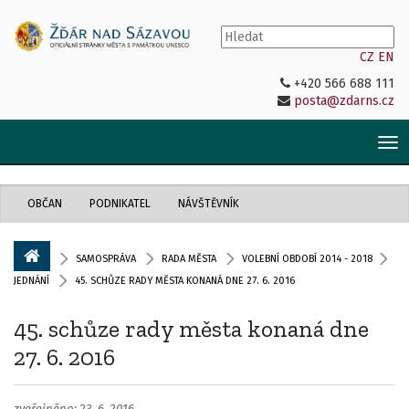
CZ
EN
+420 566 688 111
posta@zdarns.cz
Tog
nav
OBČAN
PODNIKATEL
NÁVŠTĚVNÍK
SAMOSPRÁVA
RADA MĚSTA
VOLEBNÍ OBDOBÍ 2014 - 2018
JEDNÁNÍ
45. SCHŮZE RADY MĚSTA KONANÁ DNE 27. 6. 2016
45. schůze rady města konaná dne
27. 6. 2016