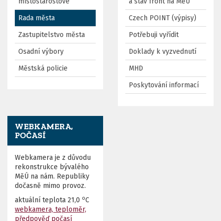
místostarostové
a stav front na MěÚ
Rada města
Czech POINT (výpisy)
Zastupitelstvo města
Potřebuji vyřídit
Osadní výbory
Doklady k vyzvednutí
Městská policie
MHD
Poskytování informací
WEBKAMERA,
POČASÍ
Webkamera je z důvodu
rekonstrukce bývalého
MěÚ na nám. Republiky
dočasně mimo provoz.
o
aktuální teplota
21,0
C
webkamera, teploměr,
předpověď počasí