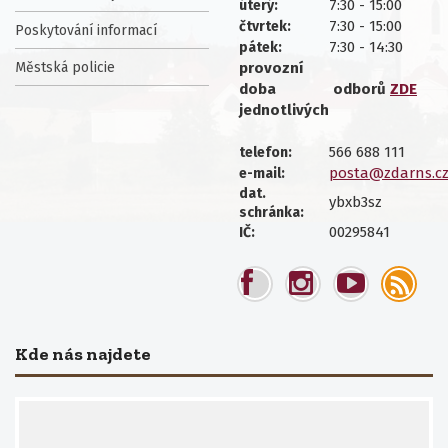
7:30 - 15:00
úterý:
7:30 - 15:00
čtvrtek:
Poskytování informací
7:30 - 14:30
pátek:
Městská policie
provozní
doba
odborů
ZDE
jednotlivých
566 688 111
telefon:
posta@zdarns.c
e-mail:
dat.
ybxb3sz
schránka:
00295841
IČ:
Kde nás najdete