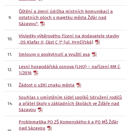
Čištění a zimní údržba místních komunikací a
9.
ostatních ploch v majetku města Žďár nad
Sázavou".
Výsledky výběrového řízení na dodavatele stavby
10.
„OS Klafar II, část C 1" (ul. Hrnčířská)
11.
Smlouvy o poskytnutí a využití psa
Lesní hospodářská osnova (LHO) – nařízení RM č.
12.
1/2016
13.
Žádost o užití znaku města
Souhlas s umístěním sídel spolků Sdružení rodičů
14.
a přátel školy v základních školách ve Žďáře nad
Sázavou
Problematika PO ZŠ Komenského 6 a PO MŠ Žďár
nad Sázavou