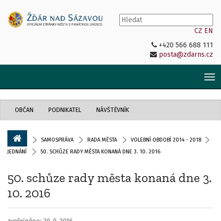
CZ
EN
+420 566 688 111
posta@zdarns.cz
Tog
nav
OBČAN
PODNIKATEL
NÁVŠTĚVNÍK
SAMOSPRÁVA
RADA MĚSTA
VOLEBNÍ OBDOBÍ 2014 - 2018
JEDNÁNÍ
50. SCHŮZE RADY MĚSTA KONANÁ DNE 3. 10. 2016
50. schůze rady města konaná dne 3.
10. 2016