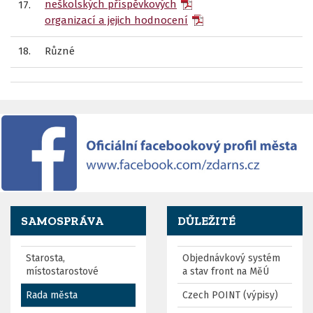
neškolských příspěvkových
17.
organizací a jejich hodnocení
18.
Různé
SAMOSPRÁVA
DŮLEŽITÉ
Starosta,
Objednávkový systém
místostarostové
a stav front na MěÚ
Rada města
Czech POINT (výpisy)