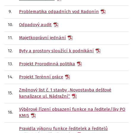
9.
Problematika odpadních vod Radonín
10.
Odpadový audit
11.
Majetkoprávní jednání
12.
Byty a prostory sloužící k podnikání
13.
Projekt Prorodinná politika
14.
Projekt Terénní práce
Změnový list č. 1 stavby „Novostavba dešťové
15.
kanalizace ul. Nádražní“
Výběrové řízení obsazení funkce na ředitele/lky PO
16.
KMJS
Pravidla výkonu funkce ředitelek a ředitelů