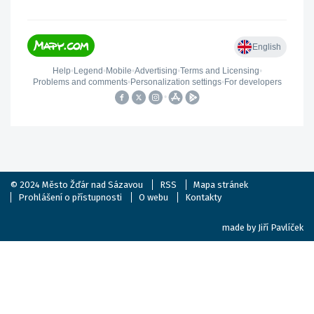
© 2024
Město Žďár nad Sázavou
RSS
Mapa stránek
Prohlášení o přístupnosti
O webu
Kontakty
made by
Jiří Pavlíček