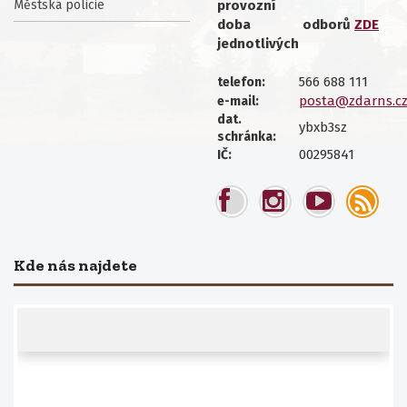
Městská policie
provozní
doba
odborů
ZDE
jednotlivých
566 688 111
telefon:
posta@zdarns.c
e-mail:
dat.
ybxb3sz
schránka:
00295841
IČ:
Kde nás najdete