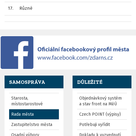
17.
Různé
SAMOSPRÁVA
DŮLEŽITÉ
Starosta,
Objednávkový systém
místostarostové
a stav front na MěÚ
Rada města
Czech POINT (výpisy)
Zastupitelstvo města
Potřebuji vyřídit
Osadní výbory
Doklady k vyzvednutí