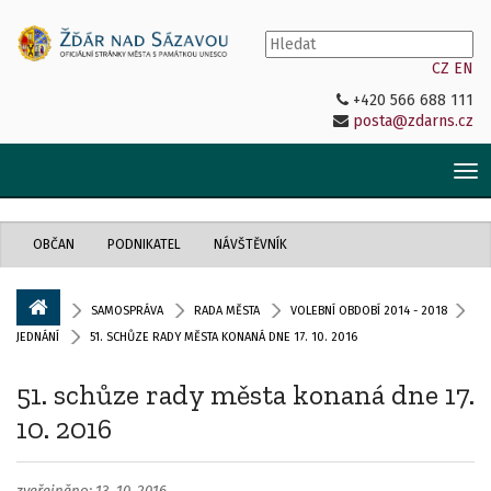
CZ
EN
+420 566 688 111
posta@zdarns.cz
Tog
nav
OBČAN
PODNIKATEL
NÁVŠTĚVNÍK
SAMOSPRÁVA
RADA MĚSTA
VOLEBNÍ OBDOBÍ 2014 - 2018
JEDNÁNÍ
51. SCHŮZE RADY MĚSTA KONANÁ DNE 17. 10. 2016
51. schůze rady města konaná dne 17.
10. 2016