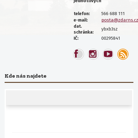
jednotlivých
566 688 111
telefon:
posta@zdarns.c
e-mail:
dat.
ybxb3sz
schránka:
00295841
IČ:
Kde nás najdete