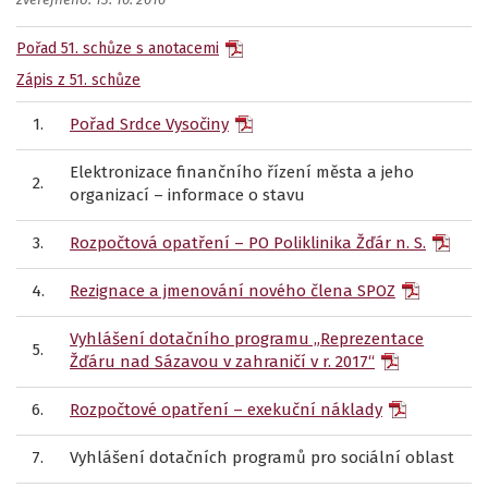
zveřejněno: 13. 10. 2016
Pořad 51. schůze s anotacemi
Zápis z 51. schůze
1.
Pořad Srdce Vysočiny
Elektronizace finančního řízení města a jeho
2.
organizací – informace o stavu
3.
Rozpočtová opatření – PO Poliklinika Žďár n. S.
4.
Rezignace a jmenování nového člena SPOZ
Vyhlášení dotačního programu „Reprezentace
5.
Žďáru nad Sázavou v zahraničí v r. 2017“
6.
Rozpočtové opatření – exekuční náklady
7.
Vyhlášení dotačních programů pro sociální oblast