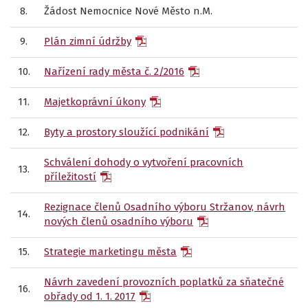
8.
Žádost Nemocnice Nové Město n.M.
9.
Plán zimní údržby
10.
Nařízení rady města č. 2/2016
11.
Majetkoprávní úkony
12.
Byty a prostory sloužící podnikání
Schválení dohody o vytvoření pracovních
13.
příležitostí
Rezignace členů Osadního výboru Stržanov, návrh
14.
nových členů osadního výboru
15.
Strategie marketingu města
Návrh zavedení provozních poplatků za sňatečné
16.
obřady od 1. 1. 2017