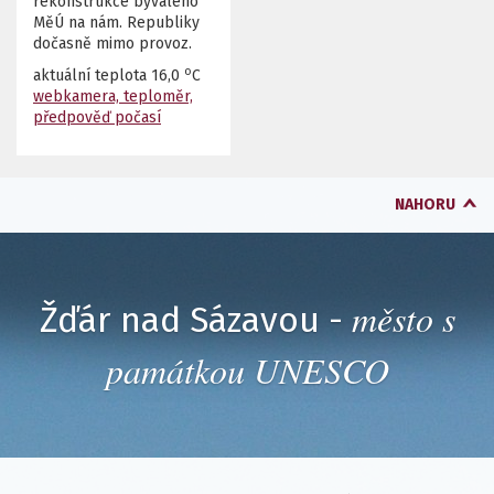
rekonstrukce bývalého
MěÚ na nám. Republiky
dočasně mimo provoz.
o
aktuální teplota
16,0
C
webkamera, teploměr,
předpověď počasí
NAHORU
město s
Žďár nad Sázavou -
památkou UNESCO