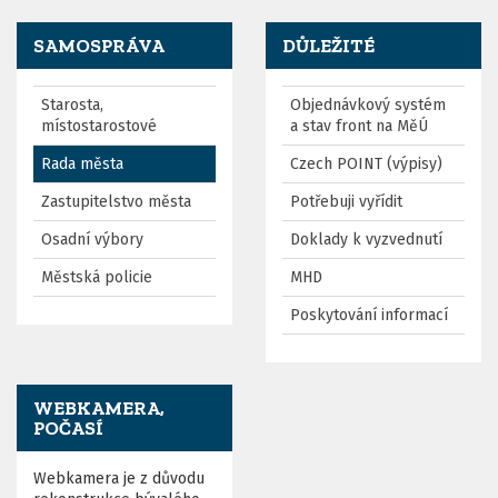
SAMOSPRÁVA
DŮLEŽITÉ
Starosta,
Objednávkový systém
místostarostové
a stav front na MěÚ
Rada města
Czech POINT (výpisy)
Zastupitelstvo města
Potřebuji vyřídit
Osadní výbory
Doklady k vyzvednutí
Městská policie
MHD
Poskytování informací
WEBKAMERA,
POČASÍ
Webkamera je z důvodu