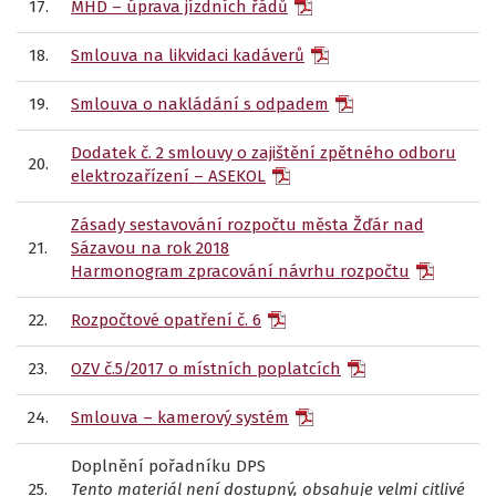
17.
MHD – úprava jízdních řádů
18.
Smlouva na likvidaci kadáverů
19.
Smlouva o nakládání s odpadem
Dodatek č. 2 smlouvy o zajištění zpětného odboru
20.
elektrozařízení – ASEKOL
Zásady sestavování rozpočtu města Žďár nad
21.
Sázavou na rok 2018
Harmonogram zpracování návrhu rozpočtu
22.
Rozpočtové opatření č. 6
23.
OZV č.5/2017 o místních poplatcích
24.
Smlouva – kamerový systém
Doplnění pořadníku DPS
25.
Tento materiál není dostupný, obsahuje velmi citlivé