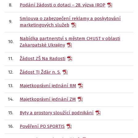
8.
Podání žádosti o dotaci – 28. výzva IROP
Smlouva o zabezpečení reklamy a poskytování
9.
marketingových služeb
Nabídka partnerství s městem CHUST v oblasti
10.
Zakarpatské Ukrajiny
11.
Žádost ZŠ Na Radosti
12.
Žádost TJ Žďár n. S.
13.
Majetkoprávní jednání RM
14.
Majetkoprávní jednání ZM
15.
Byty a prostory sloužící podnikání
16.
Pověření PO SPORTIS