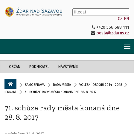
CZ
EN
+420 566 688 111
posta@zdarns.cz
Tog
nav
OBČAN
PODNIKATEL
NÁVŠTĚVNÍK
SAMOSPRÁVA
RADA MĚSTA
VOLEBNÍ OBDOBÍ 2014 - 2018
JEDNÁNÍ
71. SCHŮZE RADY MĚSTA KONANÁ DNE 28. 8. 2017
71. schůze rady města konaná dne
28. 8. 2017