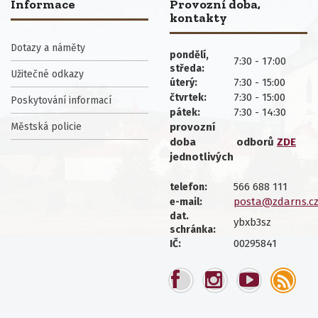
Informace
Provozní doba,
kontakty
Dotazy a náměty
pondělí,
7:30 - 17:00
středa:
Užitečné odkazy
7:30 - 15:00
úterý:
7:30 - 15:00
čtvrtek:
Poskytování informací
7:30 - 14:30
pátek:
Městská policie
provozní
doba
odborů
ZDE
jednotlivých
566 688 111
telefon:
posta@zdarns.c
e-mail:
dat.
ybxb3sz
schránka:
00295841
IČ: