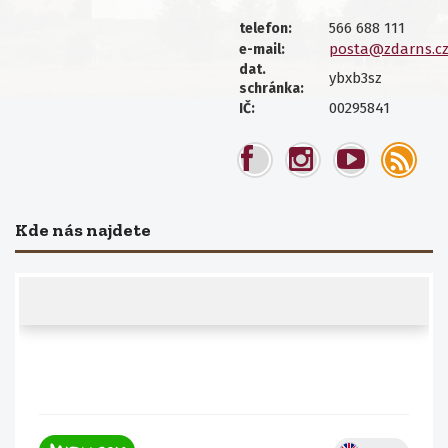
566 688 111
telefon:
posta@zdarns.c
e-mail:
dat.
ybxb3sz
schránka:
00295841
IČ:
Kde nás najdete