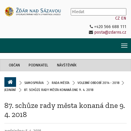
CZ
EN
+420 566 688 111
posta@zdarns.cz
Tog
nav
OBČAN
PODNIKATEL
NÁVŠTĚVNÍK
SAMOSPRÁVA
RADA MĚSTA
VOLEBNÍ OBDOBÍ 2014 - 2018
JEDNÁNÍ
87. SCHŮZE RADY MĚSTA KONANÁ DNE 9. 4. 2018
87. schůze rady města konaná dne 9.
4. 2018