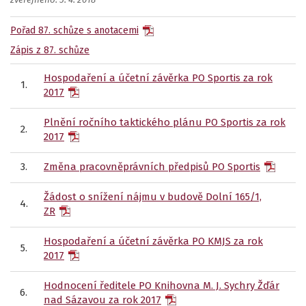
zveřejněno: 5. 4. 2018
Pořad 87. schůze s anotacemi
Zápis z 87. schůze
Hospodaření a účetní závěrka PO Sportis za rok
1.
2017
Plnění ročního taktického plánu PO Sportis za rok
2.
2017
3.
Změna pracovněprávních předpisů PO Sportis
Žádost o snížení nájmu v budově Dolní 165/1,
4.
ZR
Hospodaření a účetní závěrka PO KMJS za rok
5.
2017
Hodnocení ředitele PO Knihovna
M. J. Sychry Žďár
6.
nad Sázavou za rok 2017