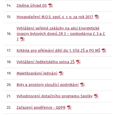
14.
Změna úhrad DS
15.
Hospodaření M.O.S. spol. s r. o. za rok 2017
Vyhlášení veřejné zakázky na akci Energetické
16.
úspory bytových domů ZR 3 – svobodárna č. 3 a č.
7
17.
Kritéria pro přijímání dětí do 1. tříd ZŠ a PO MŠ
18.
Vyhlášení ředitelského volna ZŠ
19.
Majetkoprávní jednání
20.
Byty a prostory sloužící podnikání
21.
Vyhodnocení dotačního programu Spolky
22.
Zařazení pověřence - GDPR