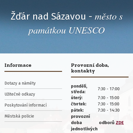
město s
Žďár nad Sázavou -
památkou UNESCO
Informace
Provozní doba,
kontakty
Dotazy a náměty
pondělí,
7:30 - 17:00
středa:
Užitečné odkazy
7:30 - 15:00
úterý:
7:30 - 15:00
čtvrtek:
Poskytování informací
7:30 - 14:30
pátek:
Městská policie
provozní
doba
odborů
ZDE
jednotlivých