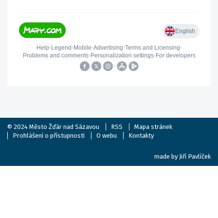
© 2024
Město Žďár nad Sázavou
RSS
Mapa stránek
Prohlášení o přístupnosti
O webu
Kontakty
made by
Jiří Pavlíček