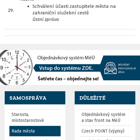
Schválení účasti zastupitele města na
29.
zahraniční služební cestě
Ústní zpráva
SAMOSPRÁVA
DŮLEŽITÉ
Starosta,
Objednávkový systém
místostarostové
a stav front na MěÚ
Rada města
Czech POINT (výpisy)