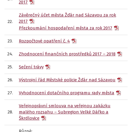
2017
Závěrečný účet města Žďár nad Sázavou za rok
2017
22.
Přezkoumání hospodaření města za rok 2017
23.
Rozpočtové opatření č. 4
24.
Zhodnocení finančních prostředků 2017 – 2018
25.
Sečení trávy
26.
Výstrojní řád Městské policie Žďár nad Sázavou
27.
Vyhodnocení dotačního programu rady města
Veřejnoprávní smlouva na veřejnou zakázku
28.
malého rozsahu – Subregion Velké Dářko a
Škrdlovice
Různé: