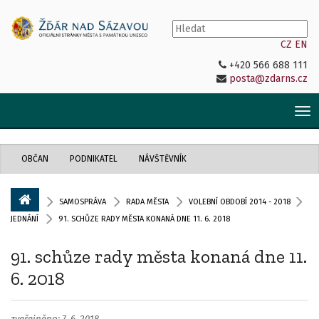
CZ
EN
+420 566 688 111
posta@zdarns.cz
Tog
nav
OBČAN
PODNIKATEL
NÁVŠTĚVNÍK
SAMOSPRÁVA
RADA MĚSTA
VOLEBNÍ OBDOBÍ 2014 - 2018
JEDNÁNÍ
91. SCHŮZE RADY MĚSTA KONANÁ DNE 11. 6. 2018
91. schůze rady města konaná dne 11.
6. 2018