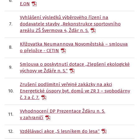
6.
E.ON
Vyhlášení výsledků výběrového řízení na
7.
dodavatele stavby „Rekonstrukce sportovního
areálu ZŠ Švermova 4, Žďár n. S.
Křižovatka Neumannova Novoměstská – smlouva
8.
o přeložce - CETIN
Smlouva o poskytnutí dotace „Zlepšení ekologické
9.
výchovy ve Žďáře n. S.“
Zrušení podlimitní veřejné zakázky na akci
10.
Energetické úspory byt. domů ve ZR 3 – svobodárny
č. 3 a č. 7.
Vyhodnocení DP Prezentace Žďáru n. S.
11.
v zahraničí
12.
Vzdělávací akce „S lesníkem do lesa“