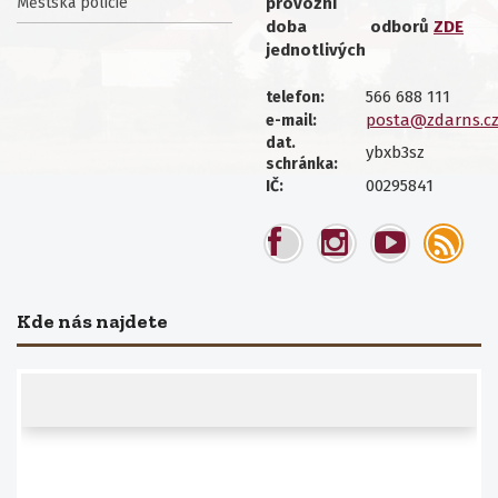
Městská policie
provozní
doba
odborů
ZDE
jednotlivých
566 688 111
telefon:
posta@zdarns.c
e-mail:
dat.
ybxb3sz
schránka:
00295841
IČ:
Kde nás najdete