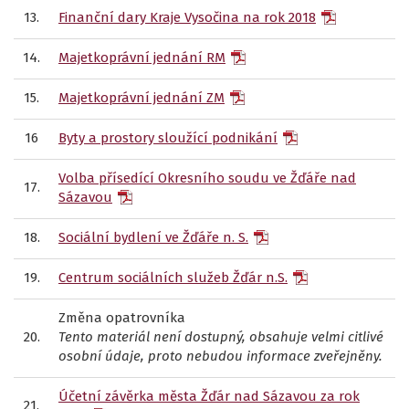
13.
Finanční dary Kraje Vysočina na rok 2018
14.
Majetkoprávní jednání RM
15.
Majetkoprávní jednání ZM
16
Byty a prostory sloužící podnikání
Volba přísedící Okresního soudu ve Žďáře nad
17.
Sázavou
18.
Sociální bydlení ve Žďáře n. S.
19.
Centrum sociálních služeb Žďár n.S.
Změna opatrovníka
20.
Tento materiál není dostupný, obsahuje velmi citlivé
osobní údaje, proto nebudou informace zveřejněny.
Účetní závěrka města Žďár nad Sázavou za rok
21.