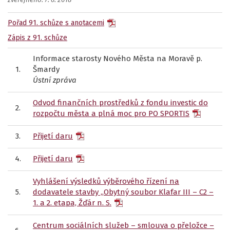
zveřejněno: 7. 6. 2018
Pořad 91. schůze s anotacemi
Zápis z 91. schůze
Informace starosty Nového Města na Moravě p.
1.
Šmardy
Ústní zpráva
Odvod finančních prostředků z fondu investic do
2.
rozpočtu města a plná moc pro PO SPORTIS
3.
Přijetí daru
4.
Přijetí daru
Vyhlášení výsledků výběrového řízení na
5.
dodavatele stavby „Obytný soubor Klafar III – C2 –
1. a 2. etapa, Žďár n. S.
Centrum sociálních služeb – smlouva o přeložce –