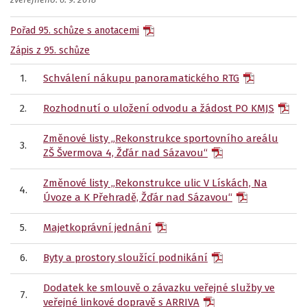
zveřejněno: 6. 9. 2018
Pořad 95. schůze s anotacemi
Zápis z 95. schůze
1.
Schválení nákupu panoramatického RTG
2.
Rozhodnutí o uložení odvodu a žádost PO KMJS
Změnové listy „Rekonstrukce sportovního areálu
3.
ZŠ Švermova 4, Žďár nad Sázavou“
Změnové listy „Rekonstrukce ulic V Lískách, Na
4.
Úvoze a K Přehradě, Žďár nad Sázavou“
5.
Majetkoprávní jednání
6.
Byty a prostory sloužící podnikání
Dodatek ke smlouvě o závazku veřejné služby ve
7.
veřejné linkové dopravě s ARRIVA