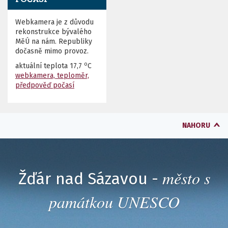
Webkamera je z důvodu
rekonstrukce bývalého
MěÚ na nám. Republiky
dočasně mimo provoz.
o
aktuální teplota
17,7
C
webkamera, teploměr,
předpověď počasí
NAHORU
město s
Žďár nad Sázavou -
památkou UNESCO