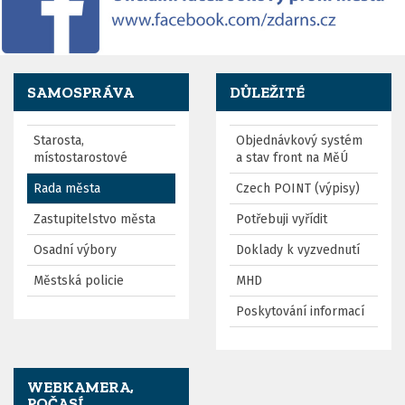
SAMOSPRÁVA
DŮLEŽITÉ
Starosta,
Objednávkový systém
místostarostové
a stav front na MěÚ
Rada města
Czech POINT (výpisy)
Zastupitelstvo města
Potřebuji vyřídit
Osadní výbory
Doklady k vyzvednutí
Městská policie
MHD
Poskytování informací
WEBKAMERA,
POČASÍ