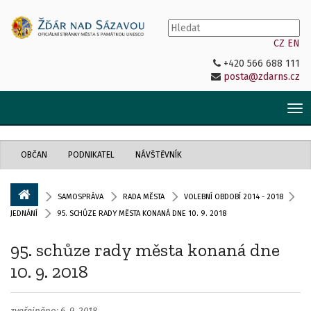
CZ
EN
+420 566 688 111
posta@zdarns.cz
Tog
nav
OBČAN
PODNIKATEL
NÁVŠTĚVNÍK
SAMOSPRÁVA
RADA MĚSTA
VOLEBNÍ OBDOBÍ 2014 - 2018
JEDNÁNÍ
95. SCHŮZE RADY MĚSTA KONANÁ DNE 10. 9. 2018
95. schůze rady města konaná dne
10. 9. 2018