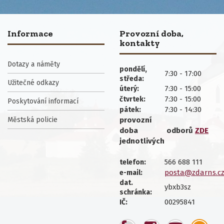
Informace
Provozní doba,
kontakty
Dotazy a náměty
pondělí,
7:30 - 17:00
středa:
Užitečné odkazy
7:30 - 15:00
úterý:
7:30 - 15:00
čtvrtek:
Poskytování informací
7:30 - 14:30
pátek:
Městská policie
provozní
doba
odborů
ZDE
jednotlivých
566 688 111
telefon:
posta@zdarns.c
e-mail:
dat.
ybxb3sz
schránka:
00295841
IČ: