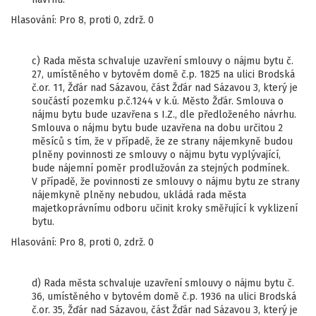
Hlasování: Pro 8, proti 0, zdrž. 0
c) Rada města schvaluje uzavření smlouvy o nájmu bytu č.
27, umístěného v bytovém domě č.p. 1825 na ulici Brodská
č.or. 11, Žďár nad Sázavou, část Žďár nad Sázavou 3, který je
součástí pozemku p.č.1244 v k.ú. Město Žďár. Smlouva o
nájmu bytu bude uzavřena s I.Z., dle předloženého návrhu.
Smlouva o nájmu bytu bude uzavřena na dobu určitou 2
měsíců s tím, že v případě, že ze strany nájemkyně budou
plněny povinnosti ze smlouvy o nájmu bytu vyplývající,
bude nájemní poměr prodlužován za stejných podmínek.
V případě, že povinnosti ze smlouvy o nájmu bytu ze strany
nájemkyně plněny nebudou, ukládá rada města
majetkoprávnímu odboru učinit kroky směřující k vyklizení
bytu.
Hlasování: Pro 8, proti 0, zdrž. 0
d) Rada města schvaluje uzavření smlouvy o nájmu bytu č.
36, umístěného v bytovém domě č.p. 1936 na ulici Brodská
č.or. 35, Žďár nad Sázavou, část Žďár nad Sázavou 3, který je