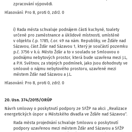
zpracování výpovědi.
Hlasování: Pro 8, proti 0, zdrž. 0
i) Rada města schvaluje podnájem části kuchyně, toalety
určené pro zaměstnance a úklidové místnosti, umístěné
v objektu č.p. 1785, č.or. 49 na nám. Republiky, ve Žďáře nad
Sázavou, část Žďár nad Sázavou 1, který je součástí pozemku
p.č. 3756 v k.ú. Město Žďár a to v souladu se Smlouvou o
podnájmu nebytových prostor, která bude uzavřena mezi J.L,
a P.H. Světnov, za stejných podmínek, jako jsou dohodnuty ve
smlouvě o nájmu nebytového prostoru, uzavřené mezi
městem Žďár nad Sázavou a J.L.
Hlasování: Pro 8, proti 0, zdrž. 0
20. Usn. 374/2015/ORÚP
Návrh smlouvy o poskytnutí podpory ze SFŽP na akci: „Realizace
energetických úspor u Městského divadla ve Žďáře nad Sázavou“.
Rada města projednání schvaluje Smlouvu o poskytnutí
podpory uzavřenou mezi městem Žďár and Sázavou a SFŽP