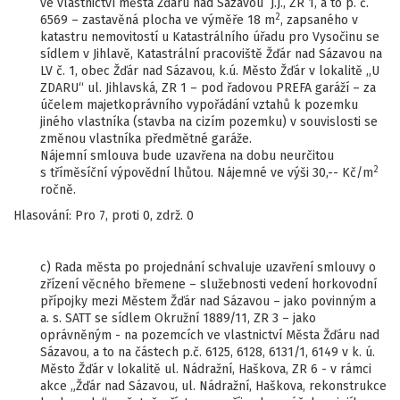
ve vlastnictví města Žďáru nad Sázavou J.J., ZR 1, a to p. č.
2
6569 – zastavěná plocha ve výměře 18 m
, zapsaného v
katastru nemovitostí u Katastrálního úřadu pro Vysočinu se
sídlem v Jihlavě, Katastrální pracoviště Žďár nad Sázavou na
LV č. 1, obec Žďár nad Sázavou, k.ú. Město Žďár v lokalitě „U
ZDARU“ ul. Jihlavská, ZR 1 – pod řadovou PREFA garáží – za
účelem majetkoprávního vypořádání vztahů k pozemku
jiného vlastníka (stavba na cizím pozemku) v souvislosti se
změnou vlastníka předmětné garáže.
Nájemní smlouva bude uzavřena na dobu neurčitou
2
s tříměsíční výpovědní lhůtou. Nájemné ve výši 30,-- Kč/m
ročně.
Hlasování: Pro 7, proti 0, zdrž. 0
c) Rada města po projednání schvaluje uzavření smlouvy o
zřízení věcného břemene – služebnosti vedení horkovodní
přípojky mezi Městem Žďár nad Sázavou – jako povinným a
a. s. SATT se sídlem Okružní 1889/11, ZR 3 – jako
oprávněným - na pozemcích ve vlastnictví Města Žďáru nad
Sázavou, a to na částech p.č. 6125, 6128, 6131/1, 6149 v k. ú.
Město Žďár v lokalitě ul. Nádražní, Haškova, ZR 6 - v rámci
akce „Žďár nad Sázavou, ul. Nádražní, Haškova, rekonstrukce