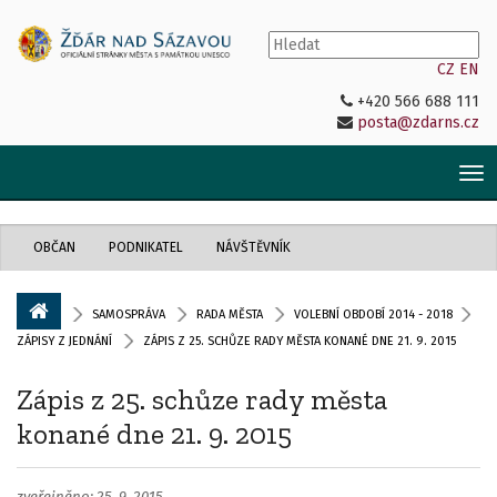
CZ
EN
+420 566 688 111
posta@zdarns.cz
Tog
nav
OBČAN
PODNIKATEL
NÁVŠTĚVNÍK
SAMOSPRÁVA
RADA MĚSTA
VOLEBNÍ OBDOBÍ 2014 - 2018
ZÁPISY Z JEDNÁNÍ
ZÁPIS Z 25. SCHŮZE RADY MĚSTA KONANÉ DNE 21. 9. 2015
Zápis z 25. schůze rady města
konané dne 21. 9. 2015