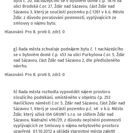
bytu č. 20, nacházejícího se v bytovém domě č.p. 1876 na
ulici Brodská č.or. 27, Žďár nad Sázavou, část Žďár nad
Sázavou 3, který je součástí pozemku p.č.1261 v k.ú. Město
Žďár, z důvodu porušování povinností, vyplývajících ze
smlouvy o nájmu bytu.
Hlasování: Pro 8, proti 0, zdrž. 0
g) Rada města schvaluje podnájem bytu č. 1 nacházejícího
se v bytovém domě č.p. 453 na ulici Purkyňova č.or. 5, Žďár
nad Sázavou, část Žďár nad Sázavou 2, dle předloženého
návrhu.
Hlasování: Pro 8, proti 0, zdrž. 0
h) Rada města rozhodla vypovědět nájem prostoru
sloužícího podnikání, umístěného v objektu čp. 253
Havlíčkovo náměstí č.or. 5, Žďár nad Sázavou, část Žďár nad
Sázavou 1, který je součástí pozemku p.č. 46 v k.ú. Město
Žďár, který užívá IDA GRUNT s.r.o. se sídlem Žďár nad
Sázavou, Nádražní 496/29, z důvodu neplnění povinností
vyplývajících ze Smlouvy o nájmu nebytového prostoru
uzavřené 01.10.2012 a ukládá starostovi města zajistit