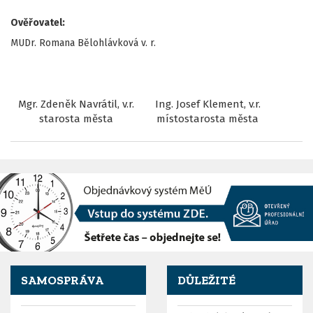
Ověřovatel:
MUDr. Romana Bělohlávková v. r.
Mgr. Zdeněk Navrátil, v.r.
Ing. Josef Klement, v.r.
starosta města
místostarosta města
SAMOSPRÁVA
DŮLEŽITÉ