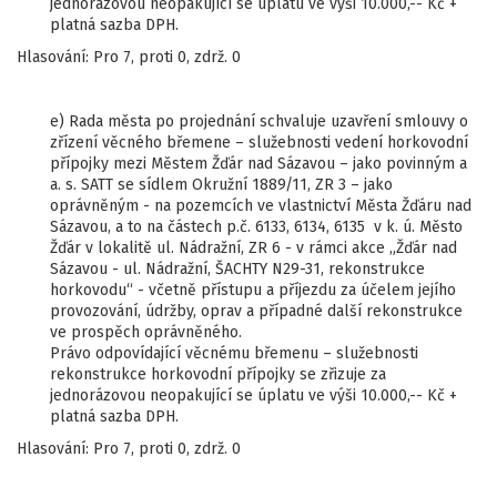
jednorázovou neopakující se úplatu ve výši 10.000,-- Kč +
platná sazba DPH.
Hlasování: Pro 7, proti 0, zdrž. 0
e) Rada města po projednání schvaluje uzavření smlouvy o
zřízení věcného břemene – služebnosti vedení horkovodní
přípojky mezi Městem Žďár nad Sázavou – jako povinným a
a. s. SATT se sídlem Okružní 1889/11, ZR 3 – jako
oprávněným - na pozemcích ve vlastnictví Města Žďáru nad
Sázavou, a to na částech p.č. 6133, 6134, 6135 v k. ú. Město
Žďár v lokalitě ul. Nádražní, ZR 6 - v rámci akce „Žďár nad
Sázavou - ul. Nádražní, ŠACHTY N29-31, rekonstrukce
horkovodu“ - včetně přístupu a příjezdu za účelem jejího
provozování, údržby, oprav a případné další rekonstrukce
ve prospěch oprávněného.
Právo odpovídající věcnému břemenu – služebnosti
rekonstrukce horkovodní přípojky se zřizuje za
jednorázovou neopakující se úplatu ve výši 10.000,-- Kč +
platná sazba DPH.
Hlasování: Pro 7, proti 0, zdrž. 0