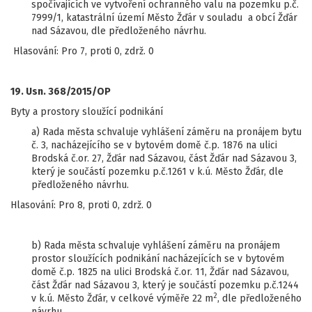
spočívajících ve vytvoření ochranného valu na pozemku p.č.
7999/1, katastrální území Město Žďár v souladu a obcí Žďár
nad Sázavou, dle předloženého návrhu.
Hlasování: Pro 7, proti 0, zdrž. 0
19. Usn. 368/2015/OP
Byty a prostory sloužící podnikání
a) Rada města schvaluje vyhlášení záměru na pronájem bytu
č. 3, nacházejícího se v bytovém domě č.p. 1876 na ulici
Brodská č.or. 27, Žďár nad Sázavou, část Žďár nad Sázavou 3,
který je součástí pozemku p.č.1261 v k.ú. Město Žďár, dle
předloženého návrhu.
Hlasování: Pro 8, proti 0, zdrž. 0
b) Rada města schvaluje vyhlášení záměru na pronájem
prostor sloužících podnikání nacházejících se v bytovém
domě č.p. 1825 na ulici Brodská č.or. 11, Žďár nad Sázavou,
část Žďár nad Sázavou 3, který je součástí pozemku p.č.1244
2
v k.ú. Město Žďár, v celkové výměře 22 m
, dle předloženého
návrhu.