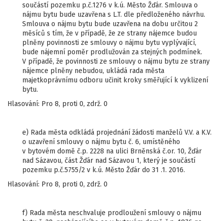
součástí pozemku p.č.1276 v k.ú. Město Žďár. Smlouva o
nájmu bytu bude uzavřena s L.T. dle předloženého návrhu.
Smlouva o nájmu bytu bude uzavřena na dobu určitou 2
měsíců s tím, že v případě, že ze strany nájemce budou
plněny povinnosti ze smlouvy o nájmu bytu vyplývající,
bude nájemní poměr prodlužován za stejných podmínek.
V případě, že povinnosti ze smlouvy o nájmu bytu ze strany
nájemce plněny nebudou, ukládá rada města
majetkoprávnímu odboru učinit kroky směřující k vyklizení
bytu.
Hlasování: Pro 8, proti 0, zdrž. 0
e) Rada města odkládá projednání žádosti manželů V.V. a K.V.
o uzavření smlouvy o nájmu bytu č. 6, umístěného
v bytovém domě č.p. 2228 na ulici Brněnská č.or. 10, Žďár
nad Sázavou, část Žďár nad Sázavou 1, který je součástí
pozemku p.č.5755/2 v k.ú. Město Žďár do 31 .1. 2016.
Hlasování: Pro 8, proti 0, zdrž. 0
f) Rada města neschvaluje prodloužení smlouvy o nájmu