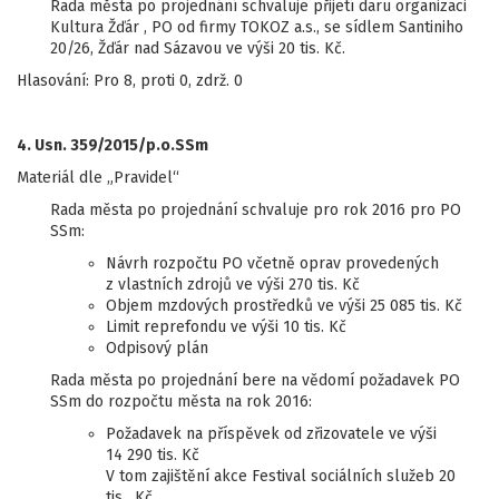
Rada města po projednání schvaluje přijetí daru organizaci
Kultura Žďár , PO od firmy TOKOZ a.s., se sídlem Santiniho
20/26, Žďár nad Sázavou ve výši 20 tis. Kč.
Hlasování: Pro 8, proti 0, zdrž. 0
4. Usn. 359/2015/p.o.SSm
Materiál dle „Pravidel“
Rada města po projednání schvaluje pro rok 2016 pro PO
SSm:
Návrh rozpočtu PO včetně oprav provedených
z vlastních zdrojů ve výši 270 tis. Kč
Objem mzdových prostředků ve výši 25 085 tis. Kč
Limit reprefondu ve výši 10 tis. Kč
Odpisový plán
Rada města po projednání bere na vědomí požadavek PO
SSm do rozpočtu města na rok 2016:
Požadavek na příspěvek od zřizovatele ve výši
14 290 tis. Kč
V tom zajištění akce Festival sociálních služeb 20
tis. Kč