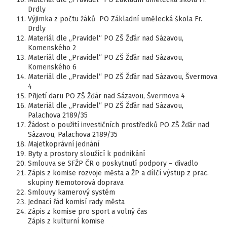
Drdly
Výjimka z počtu žáků PO Základní umělecká škola Fr.
Drdly
Materiál dle „Pravidel“ PO ZŠ Žďár nad Sázavou,
Komenského 2
Materiál dle „Pravidel“ PO ZŠ Žďár nad Sázavou,
Komenského 6
Materiál dle „Pravidel“ PO ZŠ Žďár nad Sázavou, Švermova
4
Přijetí daru PO ZŠ Žďár nad Sázavou, Švermova 4
Materiál dle „Pravidel“ PO ZŠ Žďár nad Sázavou,
Palachova 2189/35
Žádost o použití investičních prostředků PO ZŠ Žďár nad
Sázavou, Palachova 2189/35
Majetkoprávní jednání
Byty a prostory sloužící k podnikání
Smlouva se SFŽP ČR o poskytnutí podpory – divadlo
Zápis z komise rozvoje města a ŽP a dílčí výstup z prac.
skupiny Nemotorová doprava
Smlouvy kamerový systém
Jednací řád komisí rady města
Zápis z komise pro sport a volný čas
Zápis z kulturní komise