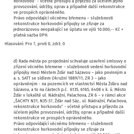
horkovodu“ - včetně přístupu a příjezdu za účelem jejího
provozování, údržby, oprav a případné další rekonstrukce
ve prospěch oprávněného.
Právo odpovídající věcnému břemenu – služebnosti
rekonstrukce horkovodní přípojky se zřizuje za
jednorázovou neopakující se úplatu ve výši 10.000,-- Kč +
platná sazba DPH.
Hlasování: Pro 7, proti 0, zdrž. 0
d) Rada města po projednání schvaluje uzavření smlouvy o
zřízení věcného břemene – služebnosti vedení horkovodní
přípojky mezi Městem Žďár nad Sázavou – jako povinným a
a. s. SATT se sídlem Okružní 1889/11, ZR 3 – jako
oprávněným - na pozemcích ve vlastnictví Města Žďáru nad
Sázavou, a to na částech p.č. 6135, 6165, 6408 v k. ú. Město
Žďár v lokalitě ul. Nádražní, Palachova, ZR 6 – v rámci akce
„ŠACHTY N31, N35-37, Žďár nad Sáz., ul. Nádražní, Palachova,
rekonstrukce horkovodu“ - včetně přístupu a příjezdu za
účelem jejího provozování, údržby, oprav a případné další
rekonstrukce ve prospěch oprávněného.
Právo odpovídající věcnému břemenu – služebnosti
rekonstrukce horkovodní přípojky se zřizuje za