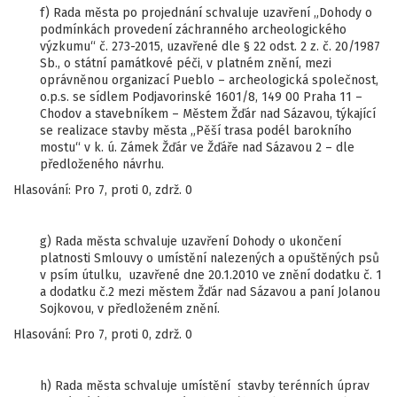
f) Rada města po projednání schvaluje uzavření „Dohody o
podmínkách provedení záchranného archeologického
výzkumu“ č. 273-2015, uzavřené dle § 22 odst. 2 z. č. 20/1987
Sb., o státní památkové péči, v platném znění, mezi
oprávněnou organizací Pueblo – archeologická společnost,
o.p.s. se sídlem Podjavorinské 1601/8, 149 00 Praha 11 –
Chodov a stavebníkem – Městem Žďár nad Sázavou, týkající
se realizace stavby města „Pěší trasa podél barokního
mostu“ v k. ú. Zámek Žďár ve Žďáře nad Sázavou 2 – dle
předloženého návrhu.
Hlasování: Pro 7, proti 0, zdrž. 0
g) Rada města schvaluje uzavření Dohody o ukončení
platnosti Smlouvy o umístění nalezených a opuštěných psů
v psím útulku, uzavřené dne 20.1.2010 ve znění dodatku č. 1
a dodatku č.2 mezi městem Žďár nad Sázavou a paní Jolanou
Sojkovou, v předloženém znění.
Hlasování: Pro 7, proti 0, zdrž. 0
h) Rada města schvaluje umístění stavby terénních úprav