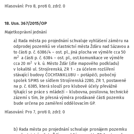
Hlasování: Pro 8, proti 0, zdrž. 0
18. Usn. 367/2015/OP
Majetkoprávní jednání
a) Rada města po projednání schvaluje vyhlášení záměru na
odprodej pozemků ve vlastnictví města Žďáru nad Sázavou a
to části p. č. 6386/4 – ost. pl., jiná plocha ve výměře cca 50
2
m
a části p. č. 6384 – ost. pl., ost.komunikace ve výměře
2
cca 20 m
v k. ú. Město Žďár (dle mapového podkladu)
v lokalitě ul. Strojírenská, ZR 1 - za účelem rozšíření
stávající budovy ČOCHTANKLUBU – potápěči, pobočný
spolek SPMS se sídlem Strojírenská 2280, ZR 1, postavené
na p. č. 6385, která slouží pro klubové účely převážně
týkající se práce s mládeží – klubovna, posilovna, technické
zázemí s tím, že přesná výměra prodávané části pozemku
bude určena po zaměření oddělovacím GP.
Hlasování: Pro 7, proti 0, zdrž. 0
b) Rada města po projednání schvaluje pronájem pozemku