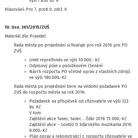
výši 7.850 tis. K
Hlasování: Pro 7, proti 0, zdrž. 0
10. Usn. 361/2015/ZUŠ
Materiál dle Pravidel
Rada města po projednání schvaluje pro rok 2016 pro PO
ZUŠ:
Limit reprefondu ve výši 10.000,- Kč
Odpisový plán v položkovém členění
Návrh rozpočtu PO včetně oprav z vlastních zdrojů
ve výši 180.000,-Kč
Rada města po projednání bere na vědomí požadavek PO
ZUŠ do rozpočtu města na rok 2016:
Požadavek na příspěvek od zřizovatele ve výši 323
tis. Kč
V tom:
Zajištění akce Tanec, tanec… Žďár 2016 15 000,-Kč
Zajištění akce – soutěž O žďárského muzikanta 2016
8.000,-Kč
Plán oprav a rekonstrukcí z rozpočtu zřizovatele ve