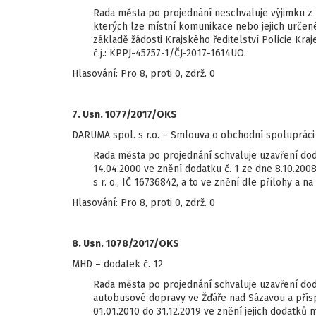
Rada města po projednání neschvaluje výjimku z n
kterých lze místní komunikace nebo jejich určené 
základě žádosti Krajského ředitelství Policie Kra
č.j.: KPPJ-45757-1/ČJ-2017-1614UO.
Hlasování: Pro 8, proti 0, zdrž. 0
7. Usn. 1077/2017/OKS
DARUMA spol. s r.o. – Smlouva o obchodní spolupráci 
Rada města po projednání schvaluje uzavření do
14.04.2000 ve znění dodatku č. 1 ze dne 8.10.2
s r. o., IČ 16736842, a to ve znění dle přílohy a na
Hlasování: Pro 8, proti 0, zdrž. 0
8. Usn. 1078/2017/OKS
MHD – dodatek č. 12
Rada města po projednání schvaluje uzavření dod
autobusové dopravy ve Žďáře nad Sázavou a přísp
01.01.2010 do 31.12.2019 ve znění jejich dodatků