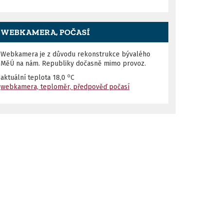
WEBKAMERA, POČASÍ
Webkamera je z důvodu rekonstrukce bývalého
MěÚ na nám. Republiky dočasně mimo provoz.
o
aktuální teplota
18,0
C
webkamera, teploměr, předpověď počasí