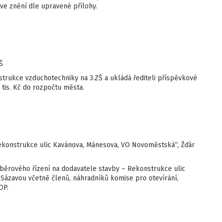
ve znění dle upravené přílohy.
Š
trukce vzduchotechniky na 3.ZŠ a ukládá řediteli příspěvkové
 tis. Kč do rozpočtu města.
ekonstrukce ulic Kavánova, Mánesova, VO Novoměstská“, Žďár
běrového řízení na dodavatele stavby – Rekonstrukce ulic
Sázavou včetně členů, náhradníků komise pro otevírání,
OP.