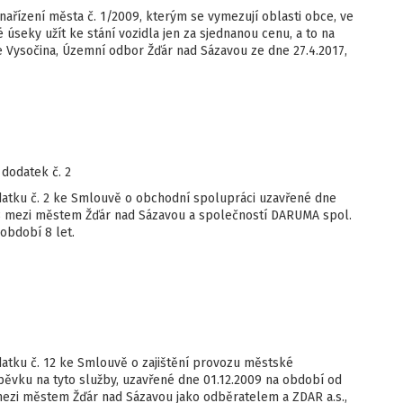
ařízení města č. 1/2009, kterým se vymezují oblasti obce, ve
úseky užít ke stání vozidla jen za sjednanou cenu, a to na
je Vysočina, Územní odbor Žďár nad Sázavou ze dne 27.4.2017,
dodatek č. 2
datku č. 2 ke Smlouvě o obchodní spolupráci uzavřené dne
008 mezi městem Žďár nad Sázavou a společností DARUMA spol.
 období 8 let.
atku č. 12 ke Smlouvě o zajištění provozu městské
ěvku na tyto služby, uzavřené dne 01.12.2009 na období od
 mezi městem Žďár nad Sázavou jako odběratelem a ZDAR a.s.,