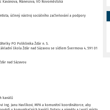
lic Kavánova, Mánesova, VO Novoměstská
ista, účinný nástroj sociálního začleňování a podpory
itelky PO Poliklinika Žďár n. S.
Základní škola Žďár nad Sázavou se sídlem Švermova 4, 591 01
Žďár nad Sázavou
h kanálů
i Ing. Janu Havlíkovi, MPA a komunitní koordinátorce, aby
dpovědí u komunikačních kanálů Dotazy a náměty a Lepší místo