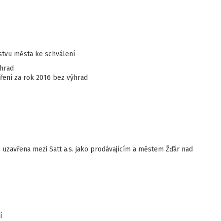
stvu města ke schválení
ýhrad
ení za rok 2016 bez výhrad
uzavřena mezi Satt a.s. jako prodávajícím a městem Žďár nad
í