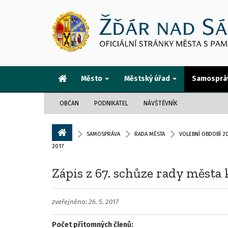
Město
Městský úřad
Samosprá
OBČAN
PODNIKATEL
NÁVŠTĚVNÍK
SAMOSPRÁVA
RADA MĚSTA
VOLEBNÍ OBDOBÍ 20
2017
Zápis z 67. schůze rady města 
zveřejněno: 26. 5. 2017
Počet přítomných členů: