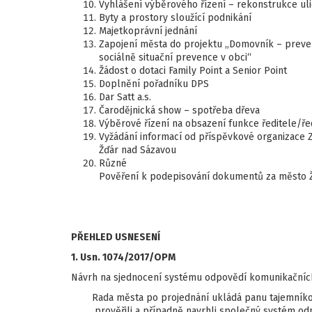
Vyhlášení výběrového řízení – rekonstrukce u
Byty a prostory sloužící podnikání
Majetkoprávní jednání
Zapojení města do projektu „Domovník – prevent
sociálně situační prevence v obci“
Žádost o dotaci Family Point a Senior Point
Doplnění pořadníku DPS
Dar Satt a.s.
Čarodějnická show – spotřeba dřeva
Výběrové řízení na obsazení funkce ředitele/řed
Vyžádání informací od příspěvkové organizace 
Žďár nad Sázavou
Různé
Pověření k podepisování dokumentů za město 
PŘEHLED USNESENÍ
1. Usn. 1074/2017/OPM
Návrh na sjednocení systému odpovědí komunikačníc
Rada města po projednání ukládá panu tajemníkov
prověřili a případně navrhli společný systém o