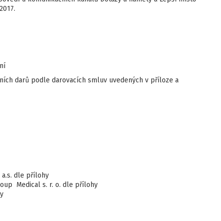
2017.
ní
čních darů podle darovacích smluv uvedených v příloze a
 a.s. dle přílohy
oup Medical s. r. o. dle přílohy
hy