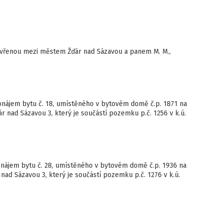
avřenou mezi městem Žďár nad Sázavou a panem M. M.,
onájem bytu č. 18, umístěného v bytovém domě č.p. 1871 na
ďár nad Sázavou 3, který je součástí pozemku p.č. 1256 v k.ú.
onájem bytu č. 28, umístěného v bytovém domě č.p. 1936 na
r nad Sázavou 3, který je součástí pozemku p.č. 1276 v k.ú.