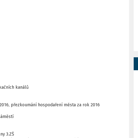
kačních kanálů
 2016, přezkoumání hospodaření města za rok 2016
náměstí
ny 3.ZŠ