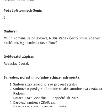
zveřejněno: 20. 7. 2017
Počet přítomných členů:
5
Omluveni:
MUDr. Romana Bělohlávková, MUDr. Radek Černý, PhDr. Zdeněk
Kulhánek, Mgr. Ludmila Řezníčková
Ověřovatel zápisu:
Rostislav Dvořák
Schválený pořad mimořádné schůze rady města:
Smlouva zakládající právo provést stavbu
Smlouva o poskytnutí dotace na akci autobusová zastávka
Radonín
Dotace Kraje Vysočina – Bezpečná síť 2017
Darovací smlouva ZDAR, a.s.