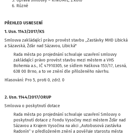
Úprava smlouvy – KINOMIL, 2.kolo
Různé
PŘEHLED USNESENÍ
1. Usn. 1143/2017/KS
Smlouva zakládající právo provést stavbu „Zastávky MHD Libická
a Sázavská, Žďár nad Sázavou, Libická"
Rada města po projednání schvaluje uzavření smlouvy
zakládající právo provést stavbu mezi městem a VHS
Bohemia a.s., IČ 47910305, se sídlem Haškova 153/17, Lesná,
638 00 Brno, a to ve znění dle přiloženého návrhu.
Hlasování: Pro 5, proti 0, zdrž. 0
2. Usn. 1144/2017/ORUP
Smlouva o poskytnutí dotace
Rada města po projednání schvaluje uzavření Smlouvy o
poskytnutí dotace z Fondu Vysočiny mezi městem Žďár nad
Sázavou a Krajem Vysočina na akci „Autobusová zastávka
Radonín“ v předloženém znění a pověřuje starostu města