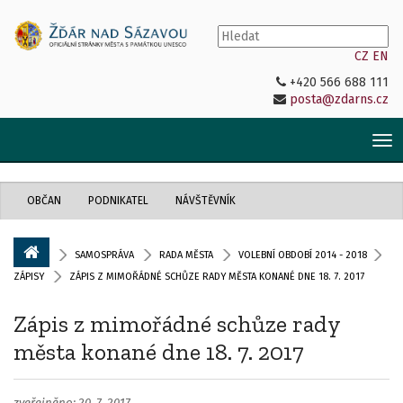
CZ
EN
+420 566 688 111
posta@zdarns.cz
Tog
nav
OBČAN
PODNIKATEL
NÁVŠTĚVNÍK
SAMOSPRÁVA
RADA MĚSTA
VOLEBNÍ OBDOBÍ 2014 - 2018
ZÁPISY
ZÁPIS Z MIMOŘÁDNÉ SCHŮZE RADY MĚSTA KONANÉ DNE 18. 7. 2017
Zápis z mimořádné schůze rady
města konané dne 18. 7. 2017