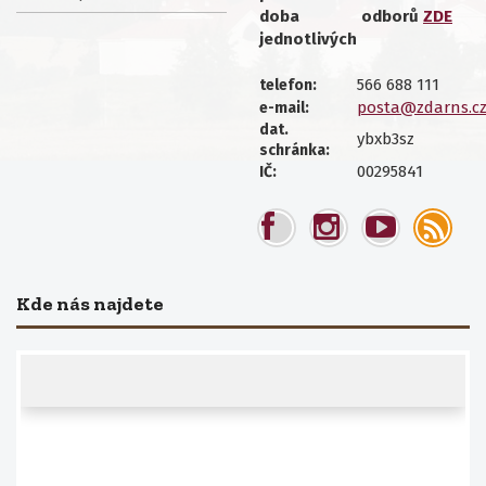
doba
odborů
ZDE
jednotlivých
566 688 111
telefon:
posta@zdarns.c
e-mail:
dat.
ybxb3sz
schránka:
00295841
IČ:
Kde nás najdete