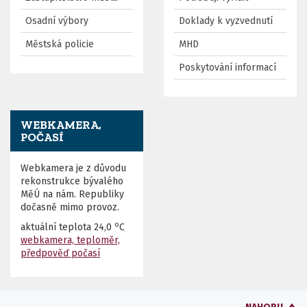
Osadní výbory
Doklady k vyzvednutí
Městská policie
MHD
Poskytování informací
WEBKAMERA,
POČASÍ
Webkamera je z důvodu
rekonstrukce bývalého
MěÚ na nám. Republiky
dočasně mimo provoz.
o
aktuální teplota
24,0
C
webkamera, teploměr,
předpověď počasí