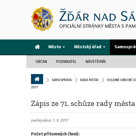
Město
Městský úřad
Samosprá
OBČAN
PODNIKATEL
NÁVŠTĚVNÍK
SAMOSPRÁVA
RADA MĚSTA
VOLEBNÍ OBDOBÍ 20
2017
Zápis ze 71. schůze rady města
zveřejněno: 1. 9. 2017
Počet přítomných členů: