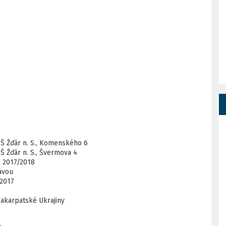
ZŠ Žďár n. S., Komenského 6
Š Žďár n. S., Švermova 4
k 2017/2018
avou
/2017
Zakarpatské Ukrajiny