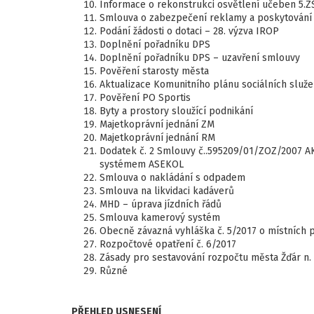
Informace o rekonstrukci osvětlení učeben 5.Z
Smlouva o zabezpečení reklamy a poskytování
Podání žádosti o dotaci – 28. výzva IROP
Doplnění pořadníku DPS
Doplnění pořadníku DPS – uzavření smlouvy
Pověření starosty města
Aktualizace Komunitního plánu sociálních služ
Pověření PO Sportis
Byty a prostory sloužící podnikání
Majetkoprávní jednání ZM
Majetkoprávní jednání RM
Dodatek č. 2 Smlouvy č..595209/01/ZOZ/2007 AK 
systémem ASEKOL
Smlouva o nakládání s odpadem
Smlouva na likvidaci kadáverů
MHD – úprava jízdních řádů
Smlouva kamerový systém
Obecně závazná vyhláška č. 5/2017 o místních 
Rozpočtové opatření č. 6/2017
Zásady pro sestavování rozpočtu města Žďár n.
Různé
PŘEHLED USNESENÍ