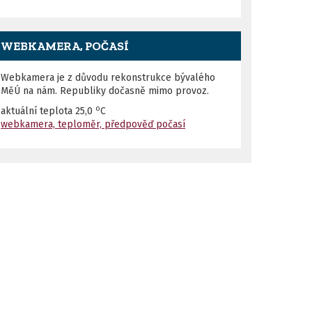
WEBKAMERA, POČASÍ
Webkamera je z důvodu rekonstrukce bývalého
MěÚ na nám. Republiky dočasně mimo provoz.
o
aktuální teplota
25,0
C
webkamera, teploměr, předpověď počasí