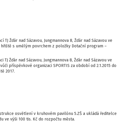
ací TJ Žďár nad Sázavou, Jungmannova 8, Žďár nad Sázavou ve
zu hřiště s umělým povrchem z položky Dotační program –
aci TJ Žďár nad Sázavou, Jungmannova 8, Žďár nad Sázavou ve
 vůči příspěvkové organizaci SPORTIS za období od 2.1.2015 do
tě 2017.
trukce osvětlení v kruhovém pavilónu 5.ZŠ a ukládá ředitelce
u ve výši 100 tis. Kč do rozpočtu města.