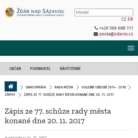
CZ
EN
+420 566 688 111
posta@zdarns.cz
Tog
nav
OBČAN
PODNIKATEL
NÁVŠTĚVNÍK
SAMOSPRÁVA
RADA MĚSTA
VOLEBNÍ OBDOBÍ 2014 - 2018
ZÁPISY
ZÁPIS ZE 77. SCHŮZE RADY MĚSTA KONANÉ DNE 20. 11. 2017
Zápis ze 77. schůze rady města
konané dne 20. 11. 2017