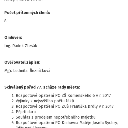
zveřejněno: 24. 11. 2017
Počet přítomných členů:
8
Omluven:
Ing. Radek Zlesák
Ověřovatel zápisu:
Mgr. Ludmila Řezníčková
Schválený pořad 77. schůze rady města:
Rozpočtové opatření PO ZŠ Komenského 6 v r. 2017
Výjimky z nejvyššího počtu žáků
Rozpočtové opatření PO ZUŠ Františka Drdly v r. 2017
Přijetí daru
Souhlas s prodejem nepotřebného majetku
Rozpočtové opatření PO Knihovna Matěje Josefa Sychry,