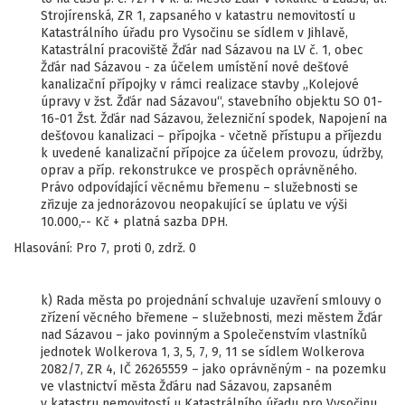
Strojírenská, ZR 1, zapsaného v katastru nemovitostí u
Katastrálního úřadu pro Vysočinu se sídlem v Jihlavě,
Katastrální pracoviště Žďár nad Sázavou na LV č. 1, obec
Žďár nad Sázavou - za účelem umístění nové dešťové
kanalizační přípojky v rámci realizace stavby „Kolejové
úpravy v žst. Žďár nad Sázavou“, stavebního objektu SO 01-
16-01 Žst. Žďár nad Sázavou, železniční spodek, Napojení na
dešťovou kanalizaci – přípojka - včetně přístupu a příjezdu
k uvedené kanalizační přípojce za účelem provozu, údržby,
oprav a příp. rekonstrukce ve prospěch oprávněného.
Právo odpovídající věcnému břemenu – služebnosti se
zřizuje za jednorázovou neopakující se úplatu ve výši
10.000,-- Kč + platná sazba DPH.
Hlasování: Pro 7, proti 0, zdrž. 0
k) Rada města po projednání schvaluje uzavření smlouvy o
zřízení věcného břemene – služebnosti, mezi městem Žďár
nad Sázavou – jako povinným a Společenstvím vlastníků
jednotek Wolkerova 1, 3, 5, 7, 9, 11 se sídlem Wolkerova
2082/7, ZR 4, IČ 26265559 – jako oprávněným - na pozemku
ve vlastnictví města Žďáru nad Sázavou, zapsaném
v katastru nemovitostí u Katastrálního úřadu pro Vysočinu