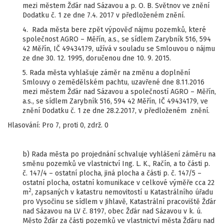
mezi městem Žďár nad Sázavou a p. O. B. Světnov ve znění
Dodatku č. 1 ze dne 7.4. 2017 v předloženém znění.
4. Rada města bere zpět výpověď nájmu pozemků, které
společnost AGRO – Měřín, a.s., se sídlem Zarybník 516, 594
42 Měřín, IČ 49434179, užívá v souladu se Smlouvou o nájmu
ze dne 30. 12. 1995, doručenou dne 10. 9. 2015.
5. Rada města vyhlašuje záměr na změnu a doplnění
Smlouvy o zemědělském pachtu, uzavřené dne 8.11.2016
mezi městem Žďár nad Sázavou a společností AGRO – Měřín,
a.s., se sídlem Zarybník 516, 594 42 Měřín, IČ 49434179, ve
znění Dodatku č. 1 ze dne 28.2.2017, v předloženém znění.
Hlasování: Pro 7, proti 0, zdrž. 0
b) Rada města po projednání schvaluje vyhlášení záměru na
směnu pozemků ve vlastnictví Ing. L. K., Račín, a to části p.
č. 147/4 – ostatní plocha, jiná plocha a části p. č. 147/5 –
ostatní plocha, ostatní komunikace v celkové výměře cca 22
2
m
, zapsaných v katastru nemovitostí u Katastrálního úřadu
pro Vysočinu se sídlem v Jihlavě, Katastrální pracoviště Žďár
nad Sázavou na LV č. 8197, obec Žďár nad Sázavou v k. ú.
Město Žďár za části pozemků ve vlastnictví města Žďáru nad