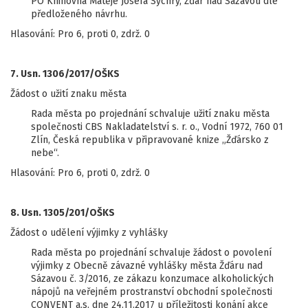
PO Knihovna Matěje Josefa Sychry, Žďár nad Sázavou dle
předloženého návrhu.
Hlasování: Pro 6, proti 0, zdrž. 0
7. Usn. 1306/2017/OŠKS
Žádost o užití znaku města
Rada města po projednání schvaluje užití znaku města
společnosti CBS Nakladatelství s. r. o., Vodní 1972, 760 01
Zlín, Česká republika v připravované knize „Žďársko z
nebe“.
Hlasování: Pro 6, proti 0, zdrž. 0
8. Usn. 1305/201/OŠKS
Žádost o udělení výjimky z vyhlášky
Rada města po projednání schvaluje žádost o povolení
výjimky z Obecně závazné vyhlášky města Žďáru nad
Sázavou č. 3/2016, ze zákazu konzumace alkoholických
nápojů na veřejném prostranství obchodní společnosti
CONVENT a.s. dne 24.11.2017 u příležitosti konání akce