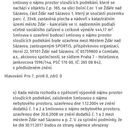
smlouvy o nájmu prostor sloužících podnikání, které se
nachází v objektu č.p. 165, na ulici Dolní č.or. 1 ve Žďáře nad
Sázavou, část Žďár nad Sázavou 1, který je součástí pozemku
parc. č. 3348, zastavěná plocha a nádvoří v katastrálním
území město Žďár - kanceláře ve II. nadzemním podlaží
2
včetně sociálního zařízení o celkové výměře 444,17 m
.
Smlouva o uzavření budoucí smlouvy o nájmu prostor
sloužících podnikání bude uzavřena mezi Městem Žďár nad
Sázavou, zastoupeným SPORTIS, příspěvkovou organizací,
Horní 22, 59101 Žďár nad Sázavou, IČ 65759800 a ComGate,
a.s., akciovou společností, se sídlem Praha 7 - Holešovice,
Jankovcova 1596/14a, PSČ 170 00, IČ: 265 08 842,
v předloženém znění.
Hlasování: Pro 7, proti 0, zdrž. 0
o) Rada města rozhodla o zpětvzetí výpovědi nájmu prostor
sloužících podnikání, založeném Smlouvou o nájmu
nebytového prostoru, uzavřenou dne 1.12.2004 ve znění
dodatků č. 1 a 2 a Smlouvou o nájmu nebytového prostoru,
uzavřenou dne 20.6.2008 ve znění dodatků č. 1 a 2 mezi
městem Žďár nad Sázavou a p. Z. V. za splnění podmínky, že
ke dni 30.11.2017 budou ze strany nájemce uhrazeny