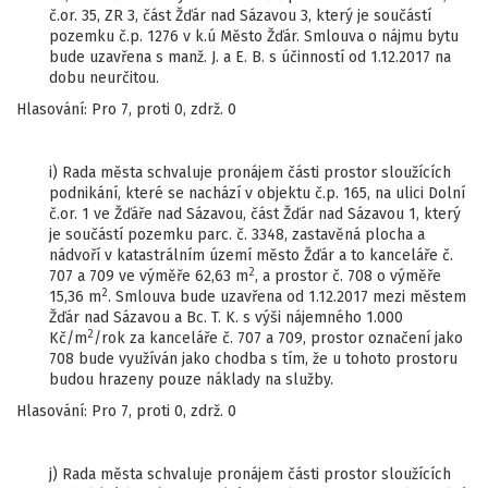
č.or. 35, ZR 3, část Žďár nad Sázavou 3, který je součástí
pozemku č.p. 1276 v k.ú Město Žďár. Smlouva o nájmu bytu
bude uzavřena s manž. J. a E. B. s účinností od 1.12.2017 na
dobu neurčitou.
Hlasování: Pro 7, proti 0, zdrž. 0
i) Rada města schvaluje pronájem části prostor sloužících
podnikání, které se nachází v objektu č.p. 165, na ulici Dolní
č.or. 1 ve Žďáře nad Sázavou, část Žďár nad Sázavou 1, který
je součástí pozemku parc. č. 3348, zastavěná plocha a
nádvoří v katastrálním území město Žďár a to kanceláře č.
2
707 a 709 ve výměře 62,63 m
, a prostor č. 708 o výměře
2
15,36 m
. Smlouva bude uzavřena od 1.12.2017 mezi městem
Žďár nad Sázavou a Bc. T. K. s výši nájemného 1.000
2
Kč/m
/rok za kanceláře č. 707 a 709, prostor označení jako
708 bude využíván jako chodba s tím, že u tohoto prostoru
budou hrazeny pouze náklady na služby.
Hlasování: Pro 7, proti 0, zdrž. 0
j) Rada města schvaluje pronájem části prostor sloužících