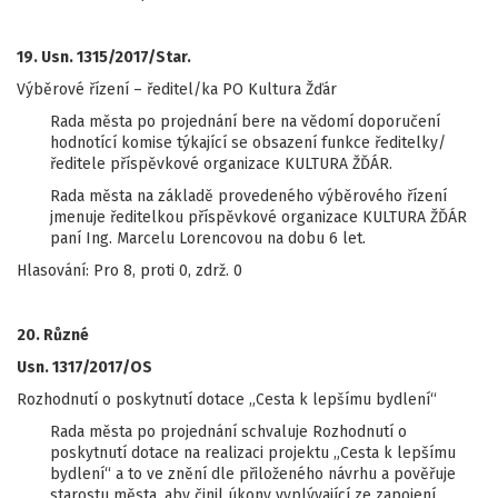
19. Usn. 1315/2017/Star.
Výběrové řízení – ředitel/ka PO Kultura Žďár
Rada města po projednání bere na vědomí doporučení
hodnotící komise týkající se obsazení funkce ředitelky/
ředitele příspěvkové organizace KULTURA ŽĎÁR.
Rada města na základě provedeného výběrového řízení
jmenuje ředitelkou příspěvkové organizace KULTURA ŽĎÁR
paní Ing. Marcelu Lorencovou na dobu 6 let.
Hlasování: Pro 8, proti 0, zdrž. 0
20. Různé
Usn. 1317/2017/OS
Rozhodnutí o poskytnutí dotace „Cesta k lepšímu bydlení“
Rada města po projednání schvaluje Rozhodnutí o
poskytnutí dotace na realizaci projektu „Cesta k lepšímu
bydlení“ a to ve znění dle přiloženého návrhu a pověřuje
starostu města, aby činil úkony vyplývající ze zapojení