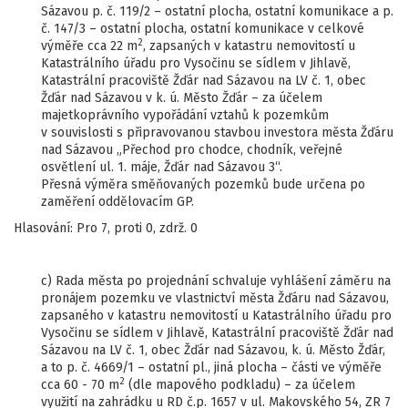
Sázavou p. č. 119/2 – ostatní plocha, ostatní komunikace a p.
č. 147/3 – ostatní plocha, ostatní komunikace v celkové
2
výměře cca 22 m
, zapsaných v katastru nemovitostí u
Katastrálního úřadu pro Vysočinu se sídlem v Jihlavě,
Katastrální pracoviště Žďár nad Sázavou na LV č. 1, obec
Žďár nad Sázavou v k. ú. Město Žďár – za účelem
majetkoprávního vypořádání vztahů k pozemkům
v souvislosti s připravovanou stavbou investora města Žďáru
nad Sázavou „Přechod pro chodce, chodník, veřejné
osvětlení ul. 1. máje, Žďár nad Sázavou 3“.
Přesná výměra směňovaných pozemků bude určena po
zaměření oddělovacím GP.
Hlasování: Pro 7, proti 0, zdrž. 0
c) Rada města po projednání schvaluje vyhlášení záměru na
pronájem pozemku ve vlastnictví města Žďáru nad Sázavou,
zapsaného v katastru nemovitostí u Katastrálního úřadu pro
Vysočinu se sídlem v Jihlavě, Katastrální pracoviště Žďár nad
Sázavou na LV č. 1, obec Žďár nad Sázavou, k. ú. Město Žďár,
a to p. č. 4669/1 – ostatní pl., jiná plocha – části ve výměře
2
cca 60 - 70 m
(dle mapového podkladu) – za účelem
využití na zahrádku u RD č.p. 1657 v ul. Makovského 54, ZR 7