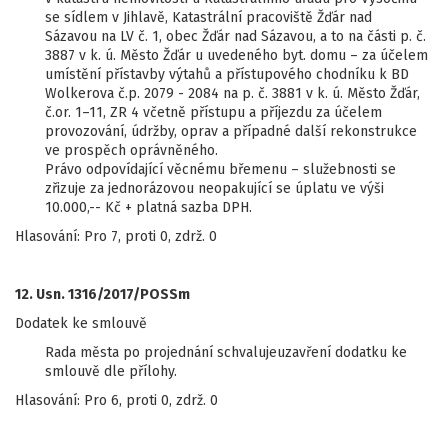
se sídlem v Jihlavě, Katastrální pracoviště Žďár nad
Sázavou na LV č. 1, obec Žďár nad Sázavou, a to na části p. č.
3887 v k. ú. Město Žďár u uvedeného byt. domu – za účelem
umístění přístavby výtahů a přístupového chodníku k BD
Wolkerova č.p. 2079 - 2084 na p. č. 3881 v k. ú. Město Žďár,
č.or. 1–11, ZR 4 včetně přístupu a příjezdu za účelem
provozování, údržby, oprav a případné další rekonstrukce
ve prospěch oprávněného.
Právo odpovídající věcnému břemenu – služebnosti se
zřizuje za jednorázovou neopakující se úplatu ve výši
10.000,-- Kč + platná sazba DPH.
Hlasování: Pro 7, proti 0, zdrž. 0
12. Usn. 1316/2017/POSSm
Dodatek ke smlouvě
Rada města po projednání schvalujeuzavření dodatku ke
smlouvě dle přílohy.
Hlasování: Pro 6, proti 0, zdrž. 0