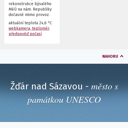
rekonstrukce bývalého
MěÚ na nám. Republiky
dočasně mimo provoz.
o
aktuální teplota
24,6
C
webkamera, teploměr,
předpověď počasí
NAHORU
město s
Žďár nad Sázavou -
památkou UNESCO