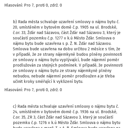
Hlasování: Pro 7, proti 0, zdrž. 0
b) Rada města schvaluje uzavření smlouvy o nájmu bytu č.
20, umístěném v bytovém domě č.p. 1905 na ul. Brodské,
č.or. 33, Žďár nad Sázavou, část Žďár nad Sázavou 3, který je
součástí pozemku č.p. 1277 v k.ú Město Žďár. Smlouva o
nájmu bytu bude uzavřena s p. Ž. N. Žďár nad Sázavou.
Smlouva bude uzavřena na dobu určitou 2 měsíce s tím, že
v případě, že ze strany nájemkyně budou plněny povinnosti
ze smlouvy o nájmu bytu vyplývající, bude nájemní poměr
prodlužován za stejných podmínek. V případě, že povinnosti
ze smlouvy o nájmu bytu ze strany nájemkyně plněny
nebudou, nebude nájemní poměr prodloužen a je třeba
učinit kroky směřující k vyklizení bytu.
Hlasování: Pro 7, proti 0, zdrž. 0
c) Rada města schvaluje uzavření smlouvy o nájmu bytu č.
24, umístěném v bytovém domě č.p. 1936 na ul. Brodské,
č.or. 35, ZR 3, část Žďár nad Sázavou 3, který je součástí
pozemku č.p. 1276 v k.ú Město Žďár. Smlouva o nájmu bytu