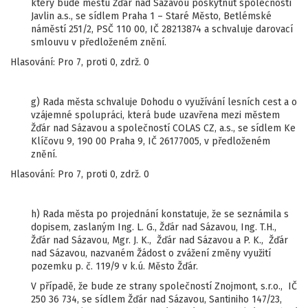
který bude městu Žďár nad Sázavou poskytnut společností
Javlin a.s., se sídlem Praha 1 – Staré Město, Betlémské
náměstí 251/2, PSČ 110 00, IČ 28213874 a schvaluje darovací
smlouvu v předloženém znění.
Hlasování: Pro 7, proti 0, zdrž. 0
g) Rada města schvaluje Dohodu o využívání lesních cest a o
vzájemné spolupráci, která bude uzavřena mezi městem
Žďár nad Sázavou a společností COLAS CZ, a.s., se sídlem Ke
Klíčovu 9, 190 00 Praha 9, IČ 26177005, v předloženém
znění.
Hlasování: Pro 7, proti 0, zdrž. 0
h) Rada města po projednání konstatuje, že se seznámila s
dopisem, zaslaným Ing. L. G., Žďár nad Sázavou, Ing. T.H.,
Žďár nad Sázavou, Mgr. J. K., Žďár nad Sázavou a P. K., Žďár
nad Sázavou, nazvaném Žádost o zvážení změny využití
pozemku p. č. 119/9 v k.ú. Město Žďár.
V případě, že bude ze strany společností Znojmont, s.r.o., IČ
250 36 734, se sídlem Žďár nad Sázavou, Santiniho 147/23,