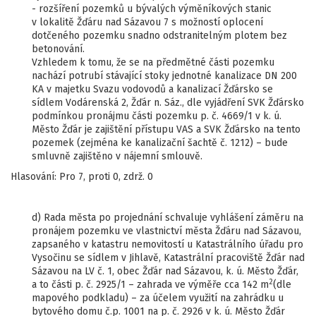
- rozšíření pozemků u bývalých výměníkových stanic
v lokalitě Žďáru nad Sázavou 7 s možností oplocení
dotčeného pozemku snadno odstranitelným plotem bez
betonování.
Vzhledem k tomu, že se na předmětné části pozemku
nachází potrubí stávající stoky jednotné kanalizace DN 200
KA v majetku Svazu vodovodů a kanalizací Žďársko se
sídlem Vodárenská 2, Žďár n. Sáz., dle vyjádření SVK Žďársko
podmínkou pronájmu části pozemku p. č. 4669/1 v k. ú.
Město Žďár je zajištění přístupu VAS a SVK Žďársko na tento
pozemek (zejména ke kanalizační šachtě č. 1212) – bude
smluvně zajištěno v nájemní smlouvě.
Hlasování: Pro 7, proti 0, zdrž. 0
d) Rada města po projednání schvaluje vyhlášení záměru na
pronájem pozemku ve vlastnictví města Žďáru nad Sázavou,
zapsaného v katastru nemovitostí u Katastrálního úřadu pro
Vysočinu se sídlem v Jihlavě, Katastrální pracoviště Žďár nad
Sázavou na LV č. 1, obec Žďár nad Sázavou, k. ú. Město Žďár,
2
a to části p. č. 2925/1 – zahrada ve výměře cca 142 m
(dle
mapového podkladu) – za účelem využití na zahrádku u
bytového domu č.p. 1001 na p. č. 2926 v k. ú. Město Žďár