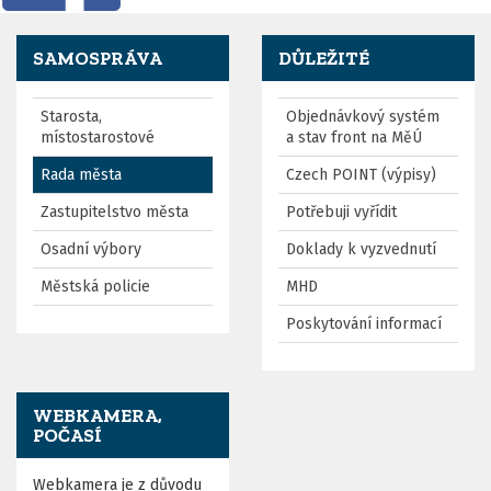
SAMOSPRÁVA
DŮLEŽITÉ
Starosta,
Objednávkový systém
místostarostové
a stav front na MěÚ
Rada města
Czech POINT (výpisy)
Zastupitelstvo města
Potřebuji vyřídit
Osadní výbory
Doklady k vyzvednutí
Městská policie
MHD
Poskytování informací
WEBKAMERA,
POČASÍ
Webkamera je z důvodu