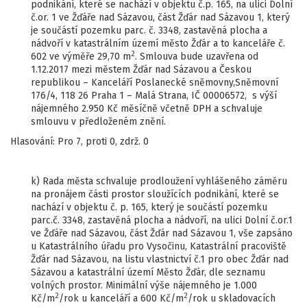
podnikání, které se nachází v objektu č.p. 165, na ulici Dolní
č.or. 1 ve Žďáře nad Sázavou, část Žďár nad Sázavou 1, který
je součástí pozemku parc. č. 3348, zastavěná plocha a
nádvoří v katastrálním území město Žďár a to kanceláře č.
2
602 ve výměře 29,70 m
. Smlouva bude uzavřena od
1.12.2017 mezi městem Žďár nad Sázavou a Českou
republikou – Kanceláří Poslanecké sněmovny,Sněmovní
176/4, 118 26 Praha 1 – Malá Strana, IČ 00006572, s výší
nájemného 2.950 Kč měsíčně včetně DPH a schvaluje
smlouvu v předloženém znění.
Hlasování: Pro 7, proti 0, zdrž. 0
k) Rada města schvaluje prodloužení vyhlášeného záměru
na pronájem části prostor sloužících podnikání, které se
nachází v objektu č. p. 165, který je součástí pozemku
parc.č. 3348, zastavěná plocha a nádvoří, na ulici Dolní č.or.1
ve Žďáře nad Sázavou, část Žďár nad Sázavou 1, vše zapsáno
u Katastrálního úřadu pro Vysočinu, Katastrální pracoviště
Žďár nad Sázavou, na listu vlastnictví č.1 pro obec Žďár nad
Sázavou a katastrální území Město Žďár, dle seznamu
volných prostor. Minimální výše nájemného je 1.000
2
2
Kč/m
/rok u kanceláří a 600 Kč/m
/rok u skladovacích