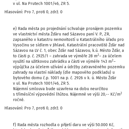
v ul. Na Prutech 1001/46, ZR 5.
Hlasování: Pro 7, proti 0, zdrž. 0
e) Rada města po projednání schvaluje pronájem pozemku
ve vlastnictví města Žďáru nad Sázavou paní V. P., ZR,
zapsaného v katastru nemovitostí u Katastrálního úřadu pro
Vysočinu se sídlem v Jihlavě, Katastrální pracoviště Žďár nad
Sázavou na LV č. 1, obec Žďár nad Sázavou, k.ú. Město Žďár, a
2
to části p. č. 2925/1 – zahrada ve výměře 28 m
– za účelem
2
využití na užitkovou zahrádku a části ve výměře 143 m
–
výpůjčka za účelem užívání a údržby zatravněného pozemku
zahrady na vlastní náklady (dle mapového podkladu) u
bytového domu č.p. 1001 na p. č. 2926 v k. ú. Město Žďár
v ul. Na Prutech 1001/46, ZR 5.
Nájemní smlouva bude uzavřena na dobu neurčitou
2
s tříměsíční výpovědní lhůtou. Nájemné ve výši 20,-- Kč/m
ročně.
Hlasování: Pro 7, proti 0, zdrž. 0
f) Rada města rozhodla o přijetí daru ve výši 50.000 Kč,