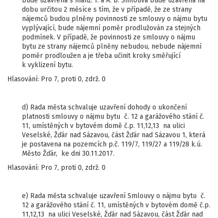
bude uzavřena s manž. T. a A. B. Smlouva bude uzavřena na
dobu určitou 2 měsíce s tím, že v případě, že ze strany
nájemců budou plněny povinnosti ze smlouvy o nájmu bytu
vyplývající, bude nájemní poměr prodlužován za stejných
podmínek. V případě, že povinnosti ze smlouvy o nájmu
bytu ze strany nájemců plněny nebudou, nebude nájemní
poměr prodloužen a je třeba učinit kroky směřující
k vyklizení bytu.
Hlasování: Pro 7, proti 0, zdrž. 0
d) Rada města schvaluje uzavření dohody o ukončení
platnosti smlouvy o nájmu bytu č. 12 a garážového stání č.
11, umístěných v bytovém domě č.p. 11,12,13 na ulici
Veselské, Žďár nad Sázavou, část Žďár nad Sázavou 1, která
je postavena na pozemcích p.č. 119/7, 119/27 a 119/28 k.ú.
Město Žďár, ke dni 30.11.2017.
Hlasování: Pro 7, proti 0, zdrž. 0
e) Rada města schvaluje uzavření Smlouvy o nájmu bytu č.
12 a garážového stání č. 11, umístěných v bytovém domě č.p.
11,12,13 na ulici Veselské, Žďár nad Sázavou, část Žďár nad