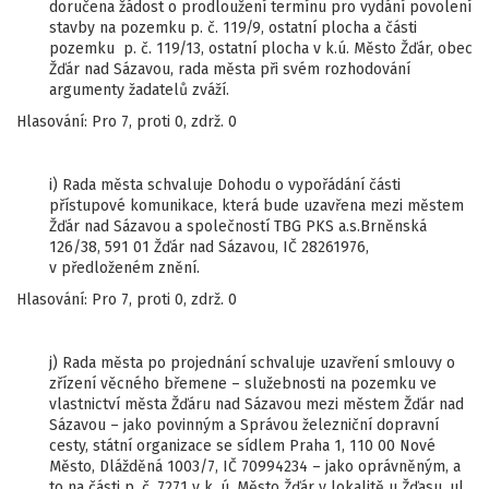
doručena žádost o prodloužení termínu pro vydání povolení
stavby na pozemku p. č. 119/9, ostatní plocha a části
pozemku p. č. 119/13, ostatní plocha v k.ú. Město Žďár, obec
Žďár nad Sázavou, rada města při svém rozhodování
argumenty žadatelů zváží.
Hlasování: Pro 7, proti 0, zdrž. 0
i) Rada města schvaluje Dohodu o vypořádání části
přístupové komunikace, která bude uzavřena mezi městem
Žďár nad Sázavou a společností TBG PKS a.s.Brněnská
126/38, 591 01 Žďár nad Sázavou, IČ 28261976,
v předloženém znění.
Hlasování: Pro 7, proti 0, zdrž. 0
j) Rada města po projednání schvaluje uzavření smlouvy o
zřízení věcného břemene – služebnosti na pozemku ve
vlastnictví města Žďáru nad Sázavou mezi městem Žďár nad
Sázavou – jako povinným a Správou železniční dopravní
cesty, státní organizace se sídlem Praha 1, 110 00 Nové
Město, Dlážděná 1003/7, IČ 70994234 – jako oprávněným, a
to na části p. č. 7271 v k. ú. Město Žďár v lokalitě u Žďasu, ul.