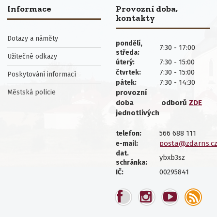
Informace
Provozní doba,
kontakty
Dotazy a náměty
pondělí,
7:30 - 17:00
středa:
Užitečné odkazy
7:30 - 15:00
úterý:
7:30 - 15:00
čtvrtek:
Poskytování informací
7:30 - 14:30
pátek:
Městská policie
provozní
doba
odborů
ZDE
jednotlivých
566 688 111
telefon:
posta@zdarns.c
e-mail:
dat.
ybxb3sz
schránka:
00295841
IČ: