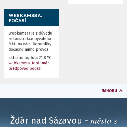
WEBKAMERA,
POČASÍ
Webkamera je z důvodu
rekonstrukce bývalého
MěÚ na nám. Republiky
dočasně mimo provoz.
o
aktuální teplota
21,8
C
webkamera, teploměr,
předpověď počasí
NAHORU
město s
Žďár nad Sázavou -