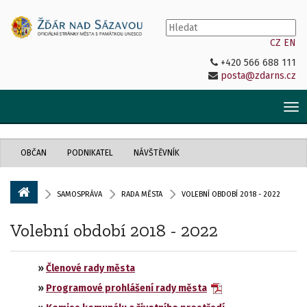
CZ
EN
+420 566 688 111
posta@zdarns.cz
Tog
nav
OBČAN
PODNIKATEL
NÁVŠTĚVNÍK
SAMOSPRÁVA
RADA MĚSTA
VOLEBNÍ OBDOBÍ 2018 - 2022
Volební období 2018 - 2022
»
Členové rady města
»
Programové prohlášení rady města