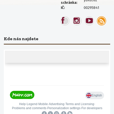
ybxb3sz
schránka:
00295841
IČ:
Kde nás najdete