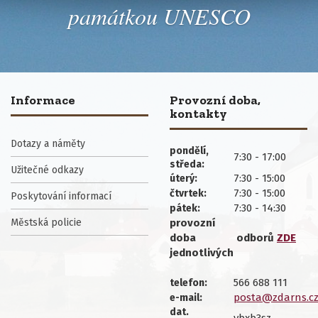
památkou UNESCO
Informace
Provozní doba,
kontakty
Dotazy a náměty
pondělí,
7:30 - 17:00
středa:
Užitečné odkazy
7:30 - 15:00
úterý:
7:30 - 15:00
čtvrtek:
Poskytování informací
7:30 - 14:30
pátek:
Městská policie
provozní
doba
odborů
ZDE
jednotlivých
566 688 111
telefon:
posta@zdarns.c
e-mail:
dat.