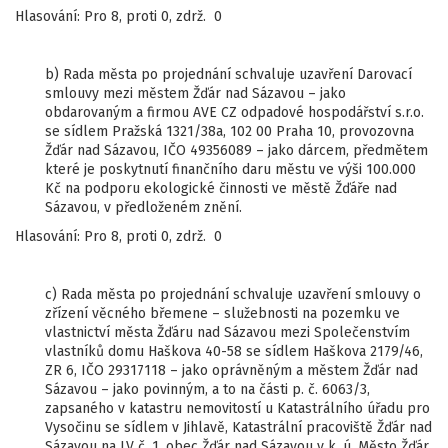
Hlasování: Pro 8, proti 0, zdrž. 0
b) Rada města po projednání schvaluje uzavření Darovací
smlouvy mezi městem Žďár nad Sázavou – jako
obdarovaným a firmou AVE CZ odpadové hospodářství s.r.o.
se sídlem Pražská 1321/38a, 102 00 Praha 10, provozovna
Žďár nad Sázavou, IČO 49356089 – jako dárcem, předmětem
které je poskytnutí finančního daru městu ve výši 100.000
Kč na podporu ekologické činnosti ve městě Žďáře nad
Sázavou, v předloženém znění.
Hlasování: Pro 8, proti 0, zdrž. 0
c) Rada města po projednání schvaluje uzavření smlouvy o
zřízení věcného břemene – služebnosti na pozemku ve
vlastnictví města Žďáru nad Sázavou mezi Společenstvím
vlastníků domu Haškova 40-58 se sídlem Haškova 2179/46,
ZR 6, IČO 29317118 – jako oprávněným a městem Žďár nad
Sázavou – jako povinným, a to na části p. č. 6063/3,
zapsaného v katastru nemovitostí u Katastrálního úřadu pro
Vysočinu se sídlem v Jihlavě, Katastrální pracoviště Žďár nad
Sázavou na LV č. 1, obec Žďár nad Sázavou v k. ú. Město Žďár