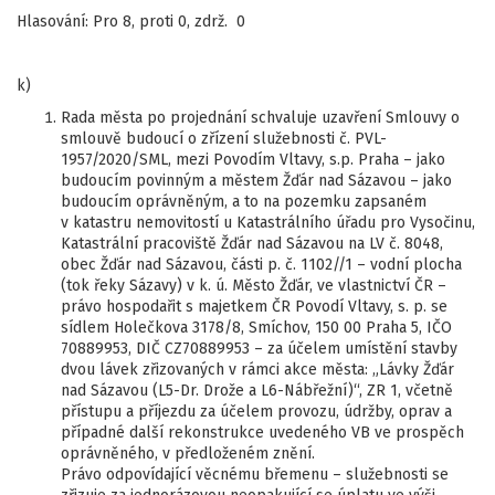
Hlasování: Pro 8, proti 0, zdrž. 0
k)
Rada města po projednání schvaluje uzavření Smlouvy o
smlouvě budoucí o zřízení služebnosti č. PVL-
1957/2020/SML, mezi Povodím Vltavy, s.p. Praha – jako
budoucím povinným a městem Žďár nad Sázavou – jako
budoucím oprávněným, a to na pozemku zapsaném
v katastru nemovitostí u Katastrálního úřadu pro Vysočinu,
Katastrální pracoviště Žďár nad Sázavou na LV č. 8048,
obec Žďár nad Sázavou, části p. č. 1102//1 – vodní plocha
(tok řeky Sázavy) v k. ú. Město Žďár, ve vlastnictví ČR –
právo hospodařit s majetkem ČR Povodí Vltavy, s. p. se
sídlem Holečkova 3178/8, Smíchov, 150 00 Praha 5, IČO
70889953, DIČ CZ70889953 – za účelem umístění stavby
dvou lávek zřizovaných v rámci akce města: „Lávky Žďár
nad Sázavou (L5-Dr. Drože a L6-Nábřežní)“, ZR 1, včetně
přístupu a příjezdu za účelem provozu, údržby, oprav a
případné další rekonstrukce uvedeného VB ve prospěch
oprávněného, v předloženém znění.
Právo odpovídající věcnému břemenu – služebnosti se