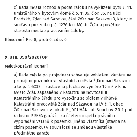
c) Rada města rozhodla podat žalobu na vyklizení bytu č. 11,
umístěného v bytovém domě č.p. 1936, č.or. 35, na ulici
Brodské, Žďár nad Sázavou, část Žďár nad Sázavou 3, který je
součástí pozemku p.č. 1276 k.ú. Město Žďár a pověřuje
starostu města zpracováním žaloby.
Hlasování: Pro 8, proti 0, zdrž. 0
9. Usn. 850/2020/OP
Majetkoprávní jednání
a) Rada města po projednání schvaluje vyhlášení záměru na
pronájem pozemku ve vlastnictví města Žďáru nad Sázavou,
2
a to p. č. 6338 – zastavěná plocha ve výměře 19 m
v k. ú.
Město Žďár, zapsaného v katastru nemovitostí u
Katastrálního úřadu pro Vysočinu se sídlem v Jihlavě,
Katastrální pracoviště Žďár nad Sázavou na LV č. 1, obec
Žďár nad Sázavou, v lokalitě „DRUHÁK“ ul. Smíchov, ZR 1 pod
řadovou PREFA garáží – za účelem majetkoprávního
vypořádání vztahů k pozemku jiného vlastníka (stavba na
cizím pozemku) v souvislosti se změnou vlastníka
předmětné garáže.