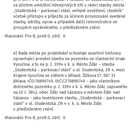
za účelem umístění inženýrských sítí v rámci stavby města
„Studentská – parkovací stání, veřejné osvětlení, chodník“
včetně přístupu a příjezdu za účelem provozování uvedené
stavby, údržby, oprav a případné další rekonstrukce ve
prospěch oprávněného, v předloženém znění.
Hlasování: Pro 8, proti 0, zdrž. 0
e) Rada města po projednání schvaluje uzavření Smlouvy
opravňující provést stavbu na pozemku ve vlastnictví Kraje
Vysočina, a to na p. č. 3394 v k. ú. Město Žďár – stavba
„Studentská – parkovací stání“ v ul. Studentská, ZR 4, mezi
Krajem Vysočina se sídlem v Jihlavě, Žižkova 57, 587 33
Jihlava, IČO:70890749, DIČ:CZ70890749 – jako vlastníkem
dotčeného pozemku p. č. 3394 v k. ú. Město Žďár, zapsaného
na LV č. 3842, obec Žďár nad Sázavou a městem Žďár nad
Sázavou – jako investorem stavby, „Studentská – parkovací
stání“ v ul. Studentská, ZR 4 v k. ú. Město Žďár,
v předloženém znění.
Hlasování: Pro 8, proti 0, zdrž. 0