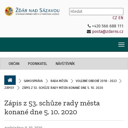
CZ
EN
+420 566 688 111
posta@zdarns.cz
Tog
nav
OBČAN
PODNIKATEL
NÁVŠTĚVNÍK
SAMOSPRÁVA
RADA MĚSTA
VOLEBNÍ OBDOBÍ 2018 - 2022
ZÁPISY
ZÁPIS Z 53. SCHŮZE RADY MĚSTA KONANÉ DNE 5. 10. 2020
Zápis z 53. schůze rady města
konané dne 5. 10. 2020