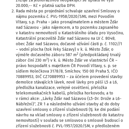
zřizuje za jednorázovou neopakující se úplatu ve výši
20.000,-- Kč + platná sazba DPH.
Rada města po projednání schvaluje uzavření Smlouvy o
nájmu pozemku č. PVL-1958/2020/SML mezi Povodím
Vltavy, s.p. Praha – jako pronajímatelem a městem Žďár
nad Sázavou - jako nájemcem, a to pozemku zapsaného
v katastru nemovitostí u Katastrálního úřadu pro Vysočinu,
Katastrální pracoviště Žďár nad Sázavou na LV č. 8048,
obec Žďár nad Sázavou, dočasné užívání části p. č. 1102//1
– vodní plocha (tok řeky Sázavy) v k. ú. Město Žďár, o
2
výměře dočasného záboru 587 m
(předpokládaný trvalý
2
zábor činí 230 m
) v k. ú. Město Žďár ve vlastnictví ČR –
právo hospodařit s majetkem ČR Povodí Vltavy, s. p. se
sídlem Holečkova 3178/8, Smíchov, 150 00 Praha 5, IČO
70889953, DIČ CZ70889953 – za účelem provedení stavby:
demolice stávajících lávek, nové lávky pro pěší L5 a L6,
předložka kanalizace, veřejné osvětlení, přeložka
telekomunikačních kabelů, přeložka horkovodu, a to
v rámci akce: „Lávky Žďár nad Sázavou (L5-Dr. Drože a L6-
Nábřežní)“, ZR 1 a následného užívání stavby až do doby
uzavření smlouvy o zřízení služebnosti (tj. ke dni podání
návrhu na vklad smlouvy o zřízení služebnosti do katastru
nemovitostí) v souladu se smlouvou o smlouvě budoucí o
zřízení služebnosti č. PVL-1957/2020/SM, v předloženém