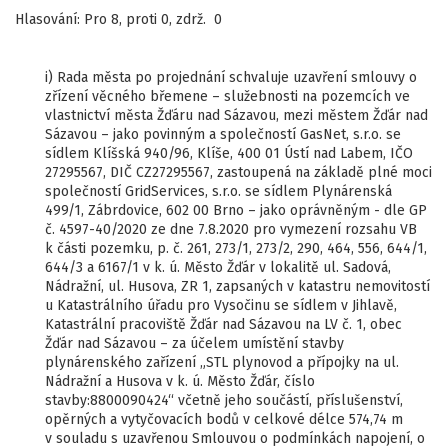
Hlasování: Pro 8, proti 0, zdrž. 0
i) Rada města po projednání schvaluje uzavření smlouvy o
zřízení věcného břemene – služebnosti na pozemcích ve
vlastnictví města Žďáru nad Sázavou, mezi městem Žďár nad
Sázavou – jako povinným a společností GasNet, s.r.o. se
sídlem Klíšská 940/96, Klíše, 400 01 Ústí nad Labem, IČO
27295567, DIČ CZ27295567, zastoupená na základě plné moci
společností GridServices, s.r.o. se sídlem Plynárenská
499/1, Zábrdovice, 602 00 Brno – jako oprávněným - dle GP
č. 4597-40/2020 ze dne 7.8.2020 pro vymezení rozsahu VB
k části pozemku, p. č. 261, 273/1, 273/2, 290, 464, 556, 644/1,
644/3 a 6167/1 v k. ú. Město Žďár v lokalitě ul. Sadová,
Nádražní, ul. Husova, ZR 1, zapsaných v katastru nemovitostí
u Katastrálního úřadu pro Vysočinu se sídlem v Jihlavě,
Katastrální pracoviště Žďár nad Sázavou na LV č. 1, obec
Žďár nad Sázavou – za účelem umístění stavby
plynárenského zařízení „STL plynovod a přípojky na ul.
Nádražní a Husova v k. ú. Město Žďár, číslo
stavby:8800090424“ včetně jeho součástí, příslušenství,
opěrných a vytyčovacích bodů v celkové délce 574,74 m
v souladu s uzavřenou Smlouvou o podmínkách napojení, o