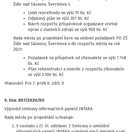
Žďár nad Sázavou, Švermova 4:
Limit reprefondu ve výši 15 tis. Kč
Odpisový plán ve výši 207 tis. Kč
Návrh rozpočtu příspěvkové organizace včetně
oprav z vlastních zdrojů ve výši 950 tis. Kč
Rada města po projednání bere na vědomí požadavek PO ZŠ
Žďár nad Sázavou, Švermova 4 do rozpočtu města na rok
2021:
Požadavek na příspěvek od zřizovatele ve výši 7.748
tis. Kč
Plán rekonstrukcí a investic z rozpočtu zřizovatele
ve výši 3.100 tis. Kč
Hlasování: Pro 7, proti 0, zdrž. 0
5. Usn. 857/2020/KS
Výpověď smlouvy informačních panelů INTAKA
Rada města po projednání schvaluje:
V souladu s čl. VI. odstavec 2 Smlouvy o umístění
informačních panelů INTAKA uzavřené mezi městem a Ing.