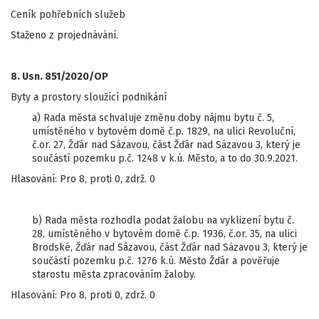
Ceník pohřebních služeb
Staženo z projednávání.
8. Usn. 851/2020/OP
Byty a prostory sloužící podnikání
a) Rada města schvaluje změnu doby nájmu bytu č. 5,
umístěného v bytovém domě č.p. 1829, na ulici Revoluční,
č.or. 27, Žďár nad Sázavou, část Žďár nad Sázavou 3, který je
součástí pozemku p.č. 1248 v k.ú. Město, a to do 30.9.2021.
Hlasování: Pro 8, proti 0, zdrž. 0
b) Rada města rozhodla podat žalobu na vyklizení bytu č.
28, umístěného v bytovém domě č.p. 1936, č.or. 35, na ulici
Brodské, Žďár nad Sázavou, část Žďár nad Sázavou 3, který je
součástí pozemku p.č. 1276 k.ú. Město Žďár a pověřuje
starostu města zpracováním žaloby.
Hlasování: Pro 8, proti 0, zdrž. 0