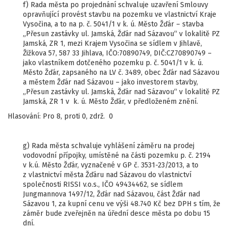
f) Rada města po projednání schvaluje uzavření Smlouvy
opravňující provést stavbu na pozemku ve vlastnictví Kraje
Vysočina, a to na p. č. 5041/1 v k. ú. Město Žďár – stavba
„Přesun zastávky ul. Jamská, Žďár nad Sázavou“ v lokalitě PZ
Jamská, ZR 1, mezi Krajem Vysočina se sídlem v Jihlavě,
Žižkova 57, 587 33 Jihlava, IČO:70890749, DIČ:CZ70890749 –
jako vlastníkem dotčeného pozemku p. č. 5041/1 v k. ú.
Město Žďár, zapsaného na LV č. 3489, obec Žďár nad Sázavou
a městem Žďár nad Sázavou – jako investorem stavby,
„Přesun zastávky ul. Jamská, Žďár nad Sázavou“ v lokalitě PZ
Jamská, ZR 1 v k. ú. Město Žďár, v předloženém znění.
Hlasování: Pro 8, proti 0, zdrž. 0
g) Rada města schvaluje vyhlášení záměru na prodej
vodovodní přípojky, umístěné na části pozemku p. č. 2194
v k.ú. Město Žďár, vyznačené v GP č. 3531-23/2013, a to
z vlastnictví města Žďáru nad Sázavou do vlastnictví
společnosti RISSI v.o.s., IČO 49434462, se sídlem
Jungmannova 1497/12, Žďár nad Sázavou, část Žďár nad
Sázavou 1, za kupní cenu ve výši 48.740 Kč bez DPH s tím, že
záměr bude zveřejněn na úřední desce města po dobu 15
dní.