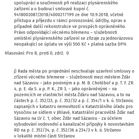
spolupráci a součinnosti při realizaci plynárenského
zařízení a o budoucí smlouvě kupní č.
9418002087/2018/4000217199 ze dne 10.9.2018, včetně
přístupu a příjezdu v rámci provozování, údržby, oprav a
případné další rekonstrukce ve prospěch oprávněného.
Právo odpovídající věcnému břemenu – služebnosti
umístění plynárenského zařízení se zřizuje za jednorázovou
neopakující se úplatu ve výši 500 Kč + platná sazba DPH.
Hlasování: Pro 8, proti 0, zdrž. 0
j) Rada města po projednání neschvaluje uzavření smlouvy o
zřízení věcného břemene – služebnosti mezi městem Žďár
nad Sázavou – jako povinným a p. M. B. Chotěboř a p. T. F. ZR
4, p. E. da S. a p. P. K., ZR 3, – jako oprávněnými – na
pozemcích ve vlastnictví města Žďáru nad Sázavou, a to na
částech p. č. 352/23, p. č. 352/32 a p. č. 354/1 v k. ú. Stržanov,
zapsaných v katastru nemovitostí u Katastrálního úřadu pro
Vysočinu se sídlem v Jihlavě, Katastrální pracoviště Žďár nad
Sázavou na LV č. 1, obec Žďár nad Sázavou - za účelem
vybudování vodovodní a kanalizační přípojky k novostavbám
RD na p. č. 352/34, p. č. 352/36 a 234/3 v k. ú. Stržanov
v lokalitě místní části Stržanov.