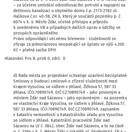
– za účelem umístění odvodňovacího potrubí a napojení na
dešťovou kanalizaci u obytného domu č.p. 2173-2182 ul.
Haškova č.or. 40-58, ZR 6, který je součástí pozemku p. č.
6074 v k. ú. Město Žďár, včetně přístupu a příjezdu
k uvedenému VB a případných dalších oprav a údržby ve
prospěch oprávněného.
Právo odpovídající věcnému břemenu - služebnosti se
zřizuje za jednorázovou neopakující se úplatu ve výši 4.200
Kč + platná sazba DPH.
Hlasování: Pro 8, proti 0, zdrž. 0
d) Rada města po projednání schvaluje uzavření bezúplatné
Smlouvy o budoucí smlouvě o zřízení služebnosti mezi
Krajem Vysočina, se sídlem v Jihlavě, Žižkova 57, 587 33
Jihlava, IČO:70890749, DIČ:CZ70890749 – jako povinným a
městem Žďár nad Sázavou – jako oprávněným - na pozemku
ve vlastnictví Kraje Vysočina, se sídlem v Jihlavě, Žižkova 57,
587 33 Jihlava, IČO:70890749, DIČ:CZ70890749, zapsaném
v katastru nemovitostí u Katastrálního úřadu pro Vysočinu
se sídlem v Jihlavě, Katastrální pracoviště Žďár nad
Sázavou na LV č. 3842, obec Žďár nad Sázavou, a to na části
p. č. 3394 v k. ú. Město Žďár v lokalitě ul. Studentská, ZR 4 –