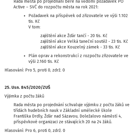
Rada města po projednání bere na vědomí požadavek PO
Active – SVČ do rozpočtu města na rok 2021:
Požadavek na příspěvek od zřizovatele ve výši 1.102
tis. Kč
V tom:
zajištění akce Žďár tančí - 20 tis. Kč
zajištění akce Velká taneční soutěž - 23 tis. Kč
zajištění akce Kouzelný zámek - 33 tis. Kč
Plán oprav a rekonstrukcí z rozpočtu zřizovatele ve
výši 2.160 tis. Kč
Hlasování: Pro 5, proti 0, zdrž. 0
25. Usn. 845/2020/ZUŠ
Výjimka z počtu žáků
Rada města po projednání schvaluje výjimku z počtu žáků ve
třídách hudebních nauk v Základní umělecké škole
Františka Drdly, Žďár nad Sázavou, Doležalovo náměstí 4,
příspěvkové organizaci ze stávajících 20 na 24 žáků.
Hlasování: Pro 6, proti 0, zdrž. 0