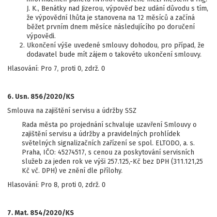
J. K., Benátky nad Jizerou, výpověď bez udání důvodu s tím,
že výpovědní lhůta je stanovena na 12 měsíců a začíná
běžet prvním dnem měsíce následujícího po doručení
výpovědi.
Ukončení výše uvedené smlouvy dohodou, pro případ, že
dodavatel bude mít zájem o takovéto ukončení smlouvy.
Hlasování: Pro 7, proti 0, zdrž. 0
6. Usn. 856/2020/KS
Smlouva na zajištění servisu a údržby SSZ
Rada města po projednání schvaluje uzavření Smlouvy o
zajištění servisu a údržby a pravidelných prohlídek
světelných signalizačních zařízení se spol. ELTODO, a. s.
Praha, IČO: 45274517, s cenou za poskytování servisních
služeb za jeden rok ve výši 257.125,-Kč bez DPH (311.121,25
Kč vč. DPH) ve znění dle přílohy.
Hlasování: Pro 8, proti 0, zdrž. 0
7. Mat. 854/2020/KS