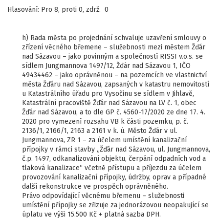
Hlasování: Pro 8, proti 0, zdrž. 0
h) Rada města po projednání schvaluje uzavření smlouvy o
zřízení věcného břemene – služebnosti mezi městem Žďár
nad Sázavou – jako povinným a společností RISSI v.o.s. se
sídlem Jungmannova 1497/12, Žďár nad Sázavou 1, IČO
49434462 – jako oprávněnou – na pozemcích ve vlastnictví
města Žďáru nad Sázavou, zapsaných v katastru nemovitostí
u Katastrálního úřadu pro Vysočinu se sídlem v Jihlavě,
Katastrální pracoviště Žďár nad Sázavou na LV č. 1, obec
Žďár nad Sázavou, a to dle GP č. 4560-17/2020 ze dne 17. 4.
2020 pro vymezení rozsahu VB k části pozemku, p. č.
2136/1, 2166/1, 2163 a 2161 v k. ú. Město Žďár v ul.
Jungmannova, ZR 1 – za účelem umístění kanalizační
přípojky v rámci stavby „Žďár nad Sázavou, ul. Jungmannova,
č.p. 1497, odkanalizování objektu, čerpání odpadních vod a
tlaková kanalizace“ včetně přístupu a příjezdu za účelem
provozování kanalizační přípojky, údržby, oprav a případné
další rekonstrukce ve prospěch oprávněného.
Právo odpovídající věcnému břemenu – služebnosti
umístění přípojky se zřizuje za jednorázovou neopakující se
úplatu ve výši 15.500 Kč + platná sazba DPH.