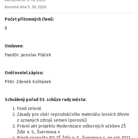
zveřejněno: 9. 10. 2020
konané dne 5. 10. 2020
Počet přítomných členů:
8
Omluven
:
PaedDr. Jaroslav Ptáček
Ověřovatel zápisu:
PhDr. Zdeněk Kulhánek
Schválený pořad 53. schůze rady města:
Fond zeleně
Zásady pro sběr reprodukčního materiálu lesních dřevin
z uznaných zdrojů semen (porostů)
Právní akt projektu Modernizace odborných učeben ZŠ
Žďár n. S., Švermova 4
Návrh rozpočtu PO ZŠ Žďár n. S., Švermova 4, na rok 2021