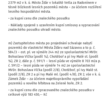
2.579 m2 v k. ú. Město Žďár v lokalitě Vetla za Radonínem v
těsné blízkosti lesních pozemků města – za účelem rozšíření
lesního hospodářství města.
-
za kupní cenu dle znaleckého posudku
- Náklady spojené s uzavřením kupní smlouvy a vypracování
znaleckého posudku uhradí město.
m) Zastupitelstvo města po projednání schvaluje nabytí
pozemků do vlastnictví Města Žďáru nad Sázavou a to p. č.
584/3 – ost. pl. ve výměře 244 m2 ze spoluvlastnictví MVDr.
Bohuslava Vlčka (podíl ¼), Chotěboř a pí Ivy Malé st. (podíl
¾), ZR 2, dále p. č. 591/1 – lesní půda ve výměře 8 703 m2a p.
č. 591/2 – lesní půda ve výměře 14 m2 ze spoluvlastnictví
MVDr. Bohuslava Vlčka (podíl 2/8), Chotěboř, pí Ivy Malé st.
(podíl 2/8), ZR 2 a pí Ivy Malé ml. (podíl 4/8), ZR 2, vše v k. ú.
Zámek Žďár – za účelem majetkoprávního vypořádání
pozemků u nového hřbitova na Zelené hoře, ZR 2.
-
za kupní cenu dle zpracovaného znaleckého posudku v
celkové výši 183 450,-- Kč