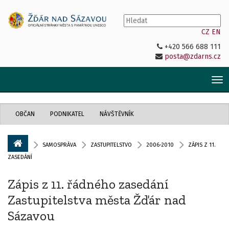
CZ
EN
+420 566 688 111
posta@zdarns.cz
Tog
nav
OBČAN
PODNIKATEL
NÁVŠTĚVNÍK
SAMOSPRÁVA
ZASTUPITELSTVO
2006-2010
ZÁPIS Z 11.
ZASEDÁNÍ
Zápis z 11. řádného zasedání
Zastupitelstva města Žďár nad
Sázavou