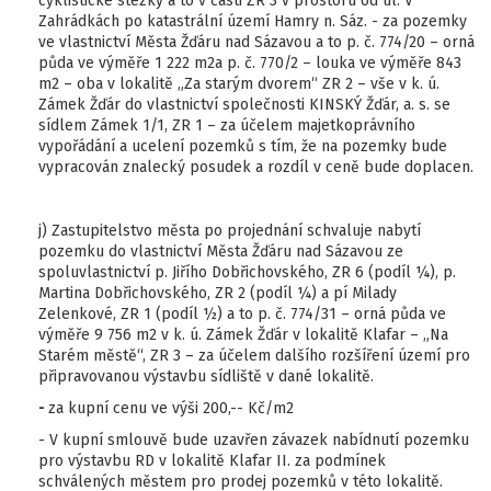
cyklistické stezky a to v části ZR 3 v prostoru od ul. V
Zahrádkách po katastrální území Hamry n. Sáz. - za pozemky
ve vlastnictví Města Žďáru nad Sázavou a to p. č. 774/20 – orná
půda ve výměře 1 222 m2a p. č. 770/2 – louka ve výměře 843
m2 – oba v lokalitě „Za starým dvorem“ ZR 2 – vše v k. ú.
Zámek Žďár do vlastnictví společnosti KINSKÝ Žďár, a. s. se
sídlem Zámek 1/1, ZR 1 – za účelem majetkoprávního
vypořádání a ucelení pozemků s tím, že na pozemky bude
vypracován znalecký posudek a rozdíl v ceně bude doplacen.
j) Zastupitelstvo města po projednání schvaluje nabytí
pozemku do vlastnictví Města Žďáru nad Sázavou ze
spoluvlastnictví p. Jiřího Dobřichovského, ZR 6 (podíl ¼), p.
Martina Dobřichovského, ZR 2 (podíl ¼) a pí Milady
Zelenkové, ZR 1 (podíl ½) a to p. č. 774/31 – orná půda ve
výměře 9 756 m2 v k. ú. Zámek Žďár v lokalitě Klafar – „Na
Starém městě“, ZR 3 – za účelem dalšího rozšíření území pro
připravovanou výstavbu sídliště v dané lokalitě.
-
za kupní cenu ve výši 200,-- Kč/m2
- V kupní smlouvě bude uzavřen závazek nabídnutí pozemku
pro výstavbu RD v lokalitě Klafar II. za podmínek
schválených městem pro prodej pozemků v této lokalitě.