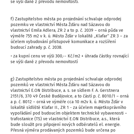
se výši daně z převodu nemovitostí.
f) Zastupitelstvo města po projednání schvaluje odprodej
pozemku ve vlastnictví Města Žďáru nad Sázavou do
vlastnictví Emila Adlera, ZR 2 a to p. č. 2039 – orná půda ve
výměře 755 m2 v k. ú. Město Žďár v lokalitě „Klafar“ ZR 3 – za
účelem vybudování přístupové komunikace a rozšíření
budoucí zahrady p. č. 2038.
-
za kupní cenu ve výši 300,-- Kč/m2 + úhrada částky rovnající
se výši daně z převodu nemovitostí
g) Zastupitelstvo města po projednání schvaluje odprodej
pozemků ve vlastnictví Města Žďáru nad Sázavou do
vlastnictví E.ON Distribuce, a. s. se sídlem F. A. Gerstnera
2151/6, 370 49 České Budějovice, a to částí p. č. 8010/1 – orná
a p. č. 8012 – orná ve výměře cca 10 m2v k. ú. Město Žďár v
lokalitě sídliště Klafar II., ZR 1 - za účelem majetkoprávního
vypořádání pod budoucím objektem technické vybavenosti –
trafostanice (TS) ve vlastnictví E.ON Distribuce, a.s., která
bude sloužit pro připojení nových odběratelů el. energie.
Přesná výměra prodávaných pozemků bude určena po