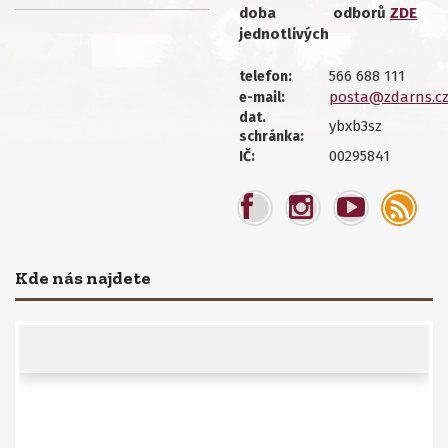
doba
odborů
ZDE
jednotlivých
566 688 111
telefon:
posta@zdarns.c
e-mail:
dat.
ybxb3sz
schránka:
00295841
IČ:
Kde nás najdete