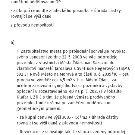
zaměření oddělovacím GP.
-
za kupní cenu dle znaleckého posudku + úhrada částky
rovnající se výši daně
z převodu nemovitostí
h)
1. Zastupitelstvo města po projednání schvaluje revokaci
svého usnesení ze dne 22. 5. 2008 ve věci odprodeje
pozemku z vlastnictví Města Žďáru nad Sázavou do
vlastnictví manželů Jaroslava a Světluše Hegerových (SJM),
592 31 Nové Město na Moravě a to části p. č. 2035/10 – ost.
plocha ve výměře cca 4,5 m2 v k. ú. Město Žďár – za
účelem zarovnání nynějšího tvaru pozemku a výstavby
oplocení u rozestavěného RD na p. č. 2025/1 v lokalitě
Klafar I, ZR 3 s tím, že přesná výměra prodávaného
pozemku bude určena po zaměření oddělovacím
geometrickým plánem.
- za kupní cenu ve výši 300,-- Kč/m2 + úhrada částky
rovnající se výši daně z převodu nemovitostí
- Revokace se schvaluje tak, že shora uvedený odprodej