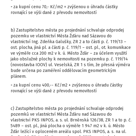
-
za kupní cenu 70,- Kč/m2 + zvýšenou o úhradu částky
rovnající se výši daně z převodu nemovitostí
b) Zastupitelstvo města po projednání schvaluje odprodej
pozemku ve vlastnictví Města Žďáru nad Sázavou do
vlastnictví Ing. Zdeňka Galušky, ZR 2 a to části p. č. 119/13 –
ost. plocha, jiná pl. a části p. č. 119/1 – ost. pl., ot. komunikace
ve výměře cca 200 m2 v k. ú. Město Žďár – za účelem využití
jako obslužné plochy k nemovitosti na pozemku p. č. 119/14
(novostavba IOOV) ul. Veselská, ZR 1 s tím, že přesná výměra
bude určena po zaměření oddělovacím geometrickým
plánem.
-
za kupní cenu 400,-- Kč/m2 + zvýšenou o úhradu částky
rovnající se výši daně z převodu nemovitostí
c) Zastupitelstvo města po projednání schvaluje odprodej
pozemků ve vlastnictví Města Žďáru nad Sázavou do
vlastnictví PKS INPOS, a. s. ul. Brněnská 126/38, ZR 1 a to p. č.
5489 – ost. pl., jiná plocha o výměře 1 947 m2 v k. ú. Město
Žďár ležící v oploceném areálu spol. PKS INPOS, a. s. na ul.