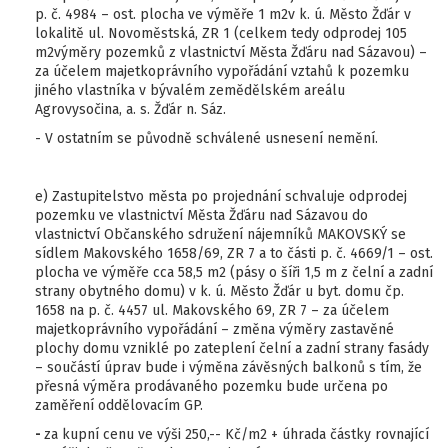
p. č. 4984 – ost. plocha ve výměře 1 m2v k. ú. Město Žďár v
lokalitě ul. Novoměstská, ZR 1 (celkem tedy odprodej 105
m2výměry pozemků z vlastnictví Města Žďáru nad Sázavou) –
za účelem majetkoprávního vypořádání vztahů k pozemku
jiného vlastníka v bývalém zemědělském areálu
Agrovysočina, a. s. Žďár n. Sáz.
- V ostatním se původně schválené usnesení nemění.
e) Zastupitelstvo města po projednání schvaluje odprodej
pozemku ve vlastnictví Města Žďáru nad Sázavou do
vlastnictví Občanského sdružení nájemníků MAKOVSKÝ se
sídlem Makovského 1658/69, ZR 7 a to části p. č. 4669/1 – ost.
plocha ve výměře cca 58,5 m2 (pásy o šíři 1,5 m z čelní a zadní
strany obytného domu) v k. ú. Město Žďár u byt. domu čp.
1658 na p. č. 4457 ul. Makovského 69, ZR 7 – za účelem
majetkoprávního vypořádání – změna výměry zastavěné
plochy domu vzniklé po zateplení čelní a zadní strany fasády
– součástí úprav bude i výměna závěsných balkonů s tím, že
přesná výměra prodávaného pozemku bude určena po
zaměření oddělovacím GP.
-
za kupní cenu ve výši 250,-- Kč/m2 + úhrada částky rovnající