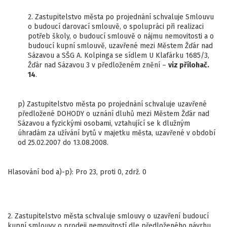
2. Zastupitelstvo města po projednání schvaluje Smlouvu
o budoucí darovací smlouvě, o spolupráci při realizaci
potřeb školy, o budoucí smlouvě o nájmu nemovitosti a o
budoucí kupní smlouvě, uzavřené mezi Městem Žďár nad
Sázavou a SŠG A. Kolpinga se sídlem U Klafárku 1685/3,
Žďár nad Sázavou 3 v předloženém znění –
viz přílohač.
14
.
p) Zastupitelstvo města po projednání schvaluje uzavřené
předložené DOHODY o uznání dluhů mezi Městem Žďár nad
Sázavou a fyzickými osobami, vztahující se k dlužným
úhradám za užívání bytů v majetku města, uzavřené v období
od 25.02.2007 do 13.08.2008.
Hlasování bod a)-p): Pro 23, proti 0, zdrž. 0
2. Zastupitelstvo města schvaluje smlouvy o uzavření budoucí
kupní smlouvy o prodeji nemovitostí dle předloženého návrhu.