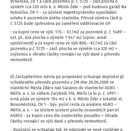
Brněnská, ZR 1 a části pozemku p. č. 5725 – zast.plocha o
výměře cca 320 m2v k. ú. Město Žďár – pod budovou garáží Na
Rybníčku, ZR 1 – za účelem majetkoprávního vypořádání
vztahu k pozemkům jiného vlastníka. Přesná výměra části p.
č. 5725 bude upřesněna po zaměření oddělovacím GP.
-
za kupní cenu ve výši: 170,-- Kč/m2 za pozemek p. č. 5489 –
ost. pl., jiná plocha o výměře 1 947 m2 (oploc. areál
společnosti) a za kupní cenu ve výši 800,--Kč/m2 za část
pozemku p.č. 5725 – zast. plocha ve výměře cca 320 m2 +
zvýšenou o úhradu částky rovnající se výši daně z převodu
nemovitostí
d) Zastupitelstvo města po projednání schvaluje doplnění již
schváleného převodu pozemku v ZM dne 26.06.2008 ve
vlastnictví Města Žďáru nad Sázavou do vlastnictví AGRO –
Měřín, a. s. se sídlem Zarybník 516, Měřín (a to p. č. 4991 -
orná půda ve výměře 104 m2 v k. ú. Město Žďár v lokalitě ul.
Novoměstská, ZR 1 - býv. polní cesta za areálem AGRO –
Měřín, a. s. – za účelem ucelení plochy sousedních parcel
AGRO) - za kupní cenu dle znaleckého posudku + úhrada
částky rovnající se výši daně z převodu nemovitostí.
- Doplnění se schvaluje tak, že odprodej se nově rozšiřuje o