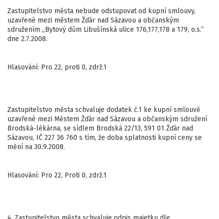
Zastupitelstvo města nebude odstupovat od kupní smlouvy,
uzavřené mezi městem Žďár nad Sázavou a občanským
sdružením „Bytový dům Libušínská ulice 176,177,178 a 179, o.s.“
dne 2.7.2008.
Hlasování: Pro 22, proti 0, zdrž.1
Zastupitelstvo města schvaluje dodatek č.1 ke kupní smlouvě
uzavřené mezi Městem Žďár nad Sázavou a občanským sdružení
Brodská-lékárna, se sídlem Brodská 22/13, 591 01 Žďár nad
Sázavou, IČ 227 36 760 s tím, že doba splatnosti kupní ceny se
mění na 30.9.2008.
Hlasování: Pro 22, Proti 0, zdrž.1
4. Zastupitelstvo města schvaluje odpis majetku dle