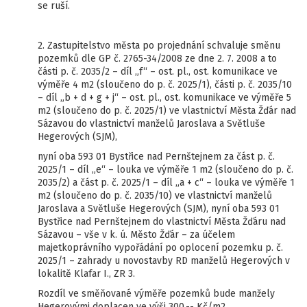
se ruší.
2. Zastupitelstvo města po projednání schvaluje směnu
pozemků dle GP č. 2765-34/2008 ze dne 2. 7. 2008 a to
části p. č. 2035/2 – díl „f“ – ost. pl., ost. komunikace ve
výměře 4 m2 (sloučeno do p. č. 2025/1), části p. č. 2035/10
– díl „b + d + g + j“ – ost. pl., ost. komunikace ve výměře 5
m2 (sloučeno do p. č. 2025/1) ve vlastnictví Města Žďár nad
Sázavou do vlastnictví manželů Jaroslava a Světluše
Hegerových (SJM),
nyní oba 593 01 Bystřice nad Pernštejnem za část p. č.
2025/1 – díl „e“ – louka ve výměře 1 m2 (sloučeno do p. č.
2035/2) a část p. č. 2025/1 – díl „a + c“ – louka ve výměře 1
m2 (sloučeno do p. č. 2035/10) ve vlastnictví manželů
Jaroslava a Světluše Hegerových (SJM), nyní oba 593 01
Bystřice nad Pernštejnem do vlastnictví Města Žďáru nad
Sázavou – vše v k. ú. Město Žďár – za účelem
majetkoprávního vypořádání po oplocení pozemku p. č.
2025/1 – zahrady u novostavby RD manželů Hegerových v
lokalitě Klafar I., ZR 3.
Rozdíl ve směňované výměře pozemků bude manžely
Hegerovými doplacen ve výši 300,-- Kč/m2.