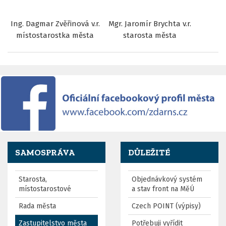
Ing. Dagmar Zvěřinová v.r.
Mgr. Jaromír Brychta v.r.
místostarostka města
starosta města
SAMOSPRÁVA
DŮLEŽITÉ
Starosta,
Objednávkový systém
místostarostové
a stav front na MěÚ
Rada města
Czech POINT (výpisy)
Zastupitelstvo města
Potřebuji vyřídit