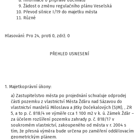
Informace o přípravě obchvatu
Žádost o změnu regulačního plánu Veselská
Převod silnice I/19 do majetku města
Různé
Hlasování: Pro 24, proti 0, zdrž. 0
PŘEHLED USNESENÍ
1. Majetkoprávní úkony:
a) Zastupitelstvo města po projednání schvaluje odprodej
části pozemku z vlastnictví Města Žďáru nad Sázavou do
vlastnictví manželů Miloslava a Jitky Dočekalových (SJM), , ZR
5, a to p. č. 818/4 ve výměře cca 1 100 m2 v k. ú. Zámek Žďár –
za účelem rozšíření pozemku zahrady p. č. 818/17 v
soukromém vlastnictví, zakoupeného od města v r. 2004 s
tím, že přesná výměra bude určena po zaměření oddělovacím
geometrickým plánem.