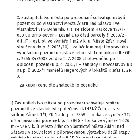
3. Zastupitelstvo města po projednání schvaluje nabytí
pozemku do vlastnictví Města Žďáru nad Sázavou ve
vlastnictví VHS Bohemia, a. s. se sídlem Haškova 153/17,
638 00 Brno-sever – Lesná a to části parcely č. 2033/2 –
díl „i“ – ost. pl. ve výměře 1 m2 v k. ú. Město Žďár (nově
sloučeno do p. č. 2035/10) - za účelem majetkoprávního
vypořádání pozemku zastavěného ost. komunikací dle GP
č. 2765-34/2008 ze dne 2. 7. 2008 zhotoveného po
oplocení pozemku p. č. 2025/1 – zahrady u novostavby RD
na p. č. 2025/1 manželů Hegerových v lokalitě Klafar I., ZR
3.
-
za kupní cenu dle znaleckého posudku
i) Zastupitelstvo města po projednání schvaluje směnu
pozemků ve vlastnictví společnosti KINSKÝ Žďár, a. s. se
sídlem Zámek 1/1, ZR 1 a to p. č. 7858 – louka ve výměře 312
m2 a navazující pozemek p. č. 7846 – louka ve výměře 1 026
m2– vše v k. ú. Město Žďár do vlastnictví Města Žďáru nad
Sázavou v souvislosti s připravovanou výstavbou další etapy