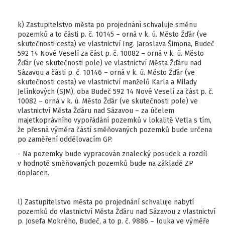
k) Zastupitelstvo města po projednání schvaluje směnu
pozemků a to části p. č. 10145 – orná v k. ú. Město Žďár (ve
skutečnosti cesta) ve vlastnictví Ing. Jaroslava Šimona, Budeč
592 14 Nové Veselí za část p. č. 10082 – orná v k. ú. Město
Žďár (ve skutečnosti pole) ve vlastnictví Města Žďáru nad
Sázavou a části p. č. 10146 – orná v k. ú. Město Žďár (ve
skutečnosti cesta) ve vlastnictví manželů Karla a Milady
Jelínkových (SJM), oba Budeč 592 14 Nové Veselí za část p. č.
10082 – orná v k. ú. Město Žďár (ve skutečnosti pole) ve
vlastnictví Města Žďáru nad Sázavou – za účelem
majetkoprávního vypořádání pozemků v lokalitě Vetla s tím,
že přesná výměra částí směňovaných pozemků bude určena
po zaměření oddělovacím GP.
- Na pozemky bude vypracován znalecký posudek a rozdíl
v hodnotě směňovaných pozemků bude na základě ZP
doplacen.
l) Zastupitelstvo města po projednání schvaluje nabytí
pozemků do vlastnictví Města Žďáru nad Sázavou z vlastnictví
p. Josefa Mokrého, Budeč, a to p. č. 9886 – louka ve výměře