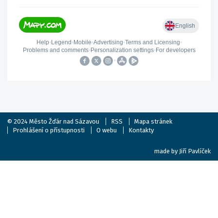
© 2024
Město Žďár nad Sázavou
RSS
Mapa stránek
Prohlášení o přístupnosti
O webu
Kontakty
made by
Jiří Pavlíček