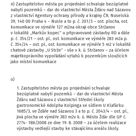
n) Zastupitelstvo města po projednání schvaluje bezúplatné
nabytí pozemků – dar do vlastnictví Města Žďáru nad Sázavou
z vlastnictví Agentury ochrany přírody a krajiny ČR, Nuselská
39, 140 00 Praha 4 – Nusle a to p. č. 201/3 – ost. plocha, ost.
komunikace ve výměře 127 m2na okraji obce Stržanov
v lokalitě „Markův kopec“ u připravované zástavby RD a dále
p. č. 354/21 – ost. pl., ost. komunikace ve výměře 283 m2a p.
č. 354/24 – ost. pl., ost. komunikace ve výměře 5 m2 v lokalitě
chatové zástavby „U Strže“ - vše v k. ú. Stržanov – za účelem
majetkoprávního vypořádání vztahů k pozemkům sloužících
jako místní komunikace
o)
1. Zastupitelstvo města po projednání schvaluje
bezúplatné nabytí pozemků – dar do vlastnictví Města
Žďáru nad Sázavou z vlastnictví Střední školy
gastronomické Adolpha Kolpinga se sídlem U Klafárku
1685/3, ve Žďáře nad Sázavou 3 a to p. č. 2043/4 – ost. pl.,
jiná plocha ve výměře 383 m2v k. ú. Město Žďár dle GP č.
2774- 186/2008 ze dne 19. 8. 2008 – za účelem realizace
výstavby vedlejší stavby ke stávajícímu areálu školy.