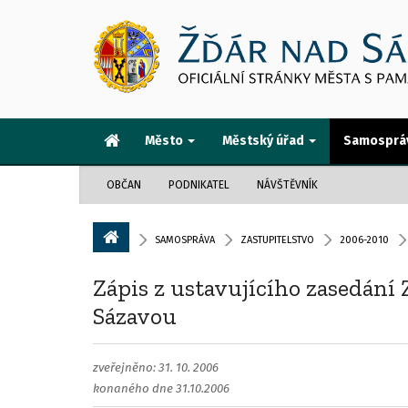
Město
Městský úřad
Samosprá
OBČAN
PODNIKATEL
NÁVŠTĚVNÍK
SAMOSPRÁVA
ZASTUPITELSTVO
2006-2010
Zápis z ustavujícího zasedání
Sázavou
zveřejněno: 31. 10. 2006
konaného dne 31.10.2006