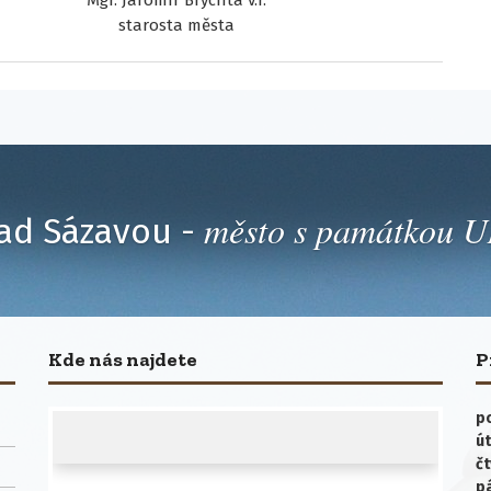
Mgr. Jaromír Brychta v.r.
starosta města
město s památkou
ad Sázavou -
Kde nás najdete
P
po
út
čt
p