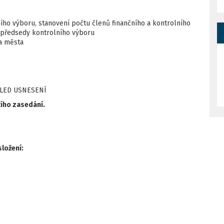
ího výboru, stanovení počtu členů finančního a kontrolního
 předsedy kontrolního výboru
a města
LED USNESENÍ
cího zasedání.
složení: