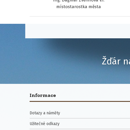
Ing. Dagmar Zvěřinová v.r.
místostarostka města
Žďár n
Informace
Dotazy a náměty
Užitečné odkazy