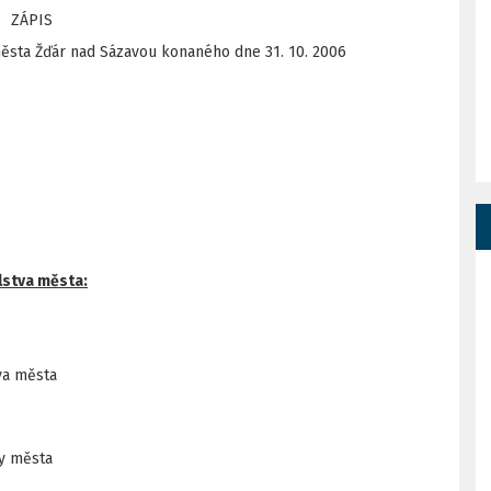
ZÁPIS
města Žďár nad Sázavou konaného dne 31. 10. 2006
lstva města:
e
va města
dy města