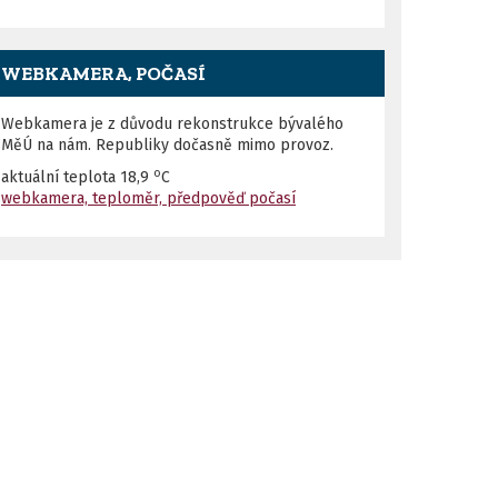
WEBKAMERA, POČASÍ
Webkamera je z důvodu rekonstrukce bývalého
MěÚ na nám. Republiky dočasně mimo provoz.
o
aktuální teplota
18,9
C
webkamera, teploměr, předpověď počasí