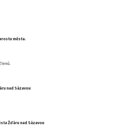
arostu města.
členů.
ďáru nad Sázavou
města Žďáru nad Sázavou