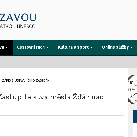
va
Cestovní ruch
Kultura a sport
Online služby
ZÁPIS Z USTAVUJÍCÍHO ZASEDÁNÍ
 Zastupitelstva města Žďár nad