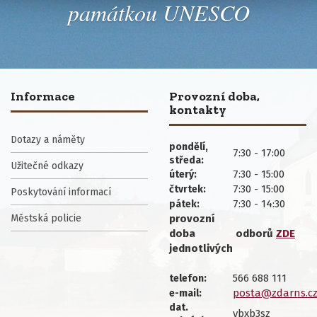
památkou UNESCO
Informace
Provozní doba,
kontakty
Dotazy a náměty
pondělí,
7:30 - 17:00
středa:
Užitečné odkazy
7:30 - 15:00
úterý:
7:30 - 15:00
čtvrtek:
Poskytování informací
7:30 - 14:30
pátek:
Městská policie
provozní
doba
odborů
ZDE
jednotlivých
566 688 111
telefon:
posta@zdarns.c
e-mail:
dat.
ybxb3sz