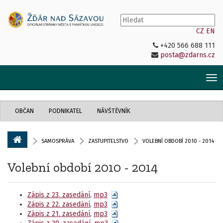
CZ
EN
+420 566 688 111
posta@zdarns.cz
Tog
nav
OBČAN
PODNIKATEL
NÁVŠTĚVNÍK
SAMOSPRÁVA
ZASTUPITELSTVO
VOLEBNÍ OBDOBÍ 2010 - 2014
Volební období 2010 - 2014
Zápis z 23. zasedání
,
mp3
Zápis z 22. zasedání
,
mp3
Zápis z 21. zasedání
,
mp3