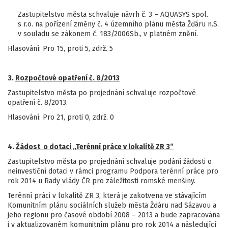
Zastupitelstvo města schvaluje návrh č. 3 – AQUASYS spol.
s r.o. na pořízení změny č. 4 územního plánu města Žďáru n.S.
v souladu se zákonem č. 183/2006Sb., v platném znění.
Hlasování: Pro 15, proti 5, zdrž. 5
3.
Rozpočtové opatření č. 8/2013
Zastupitelstvo města po projednání schvaluje rozpočtové
opatření č. 8/2013.
Hlasování: Pro 21, proti 0, zdrž. 0
4.
Žádost o dotaci „Terénní práce v lokalitě ZR 3“
Zastupitelstvo města po projednání schvaluje podání žádosti o
neinvestiční dotaci v rámci programu Podpora terénní práce pro
rok 2014 u Rady vlády ČR pro záležitosti romské menšiny.
Terénní práci v lokalitě ZR 3, která je zakotvena ve stávajícím
Komunitním plánu sociálních služeb města Žďáru nad Sázavou a
jeho regionu pro časové období 2008 – 2013 a bude zapracována
i v aktualizovaném komunitním plánu pro rok 2014 a následující