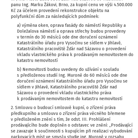
panu Ing. Marku Žákovi, Brno, za kupní cenu ve výši 4.500.000
Kč za účelem provedení rekonstrukce objektu na
polyfunkční dům za následujících podmínek:
a) výměna oken, oprava fasády do náměstí Republiky a
Doležalova náměstí a oprava střechy budou provedeny
v termín do 30 měsíců ode dne doručení oznámení
Katastrálního úřadu pro Vysočinu se sídlem v Jihlavě,
Katastrálního pracoviště Žďár nad Sázavou o provedení
vkladu vlastnického práva k prodávaným nemovitostem do
katastru nemovitostí
b) Nemovitosti budou uvedeny do užívání v souladu
s předloženou studií Ing. Muroně do 60 měsíců ode dne
doručení oznámení Katastrálního úřadu pro Vysočinu se
sídlem v Jihlavě, Katastrálního pracoviště Žďár nad
Sázavou o provedení vkladu vlastnického práva
k prodávaným nemovitostem do katastru nemovitostí
2. Smlouvu o budoucí smlouvě kupní, o zřízení práva
předkupního a smlouvu o zřízení práva věcného břemene
v předloženém znění s tím, že odst. III. Prohlášení
prodávajícího bude doplněn o odstavec ve znění: „Prodávající
se zavazuje k součinnosti s kupujícím při realizaci vybudování
parkovacích míst ve smyslu studie ing. Muroně v rozsahu