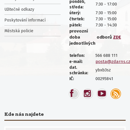
pondělí,
7:30 - 17:00
středa:
Užitečné odkazy
7:30 - 15:00
úterý:
7:30 - 15:00
čtvrtek:
Poskytování informací
7:30 - 14:30
pátek:
Městská policie
provozní
doba
odborů
ZDE
jednotlivých
566 688 111
telefon:
posta@zdarns.c
e-mail:
dat.
ybxb3sz
schránka:
00295841
IČ:
Kde nás najdete