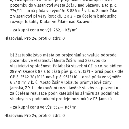
pozemku do vlastnictví Města Žďáru nad Sázavou a to p. č.
2
774/11 – orná půda ve výměře 8 886 m
v k. ú. Zámek Žďár
z vlastnictví pí Věry Řetické, ZR 2 – za účelem budoucího
rozvoje lokality Klafar ve Žďáře nad Sázavou
2
- za kupní cenu ve výši 262,-- Kč/m
Hlasování: Pro 24, proti 0, zdrž. 0
b) Zastupitelstvo města po projednání schvaluje odprodej
pozemku ve vlastnictví Města Žďáru nad Sázavou do
vlastnictví společnosti Polabská stavební CZ, s.r.o. se sídlem
289 41 Oseček 87 a to části pův. p. č. 9513/1 – orná půda - dle
GP č. 3542-38/2013 nově p.č. 9513/10 – orná půda ve výměře
2
6 240 m
v k. ú. Město Žďár v lokalitě průmyslové zóny
Jamská, ZR 1 – dokončení rozestavěné stavby na pozemku –
za účelem realizace podnikatelského záměru za podmínek
shodných s podmínkami prodeje pozemků v PZ Jamská
2
- za kupní cenu ve výši 552,-- Kč/m
.
Hlasování: Pro 24, proti 0, zdrž. 0