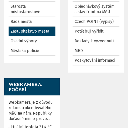
Starosta,
Objednávkový systém
místostarostové
a stav front na MěÚ
Rada města
Czech POINT (výpisy)
Zastupitelstvo města
Potřebuji vyřídit
Osadní výbory
Doklady k vyzvednutí
Městská policie
MHD
Poskytování informací
WEBKAMERA,
POČASÍ
Webkamera je z důvodu
rekonstrukce bývalého
MěÚ na nám. Republiky
dočasně mimo provoz.
o
aktuální teplota
21,4
C