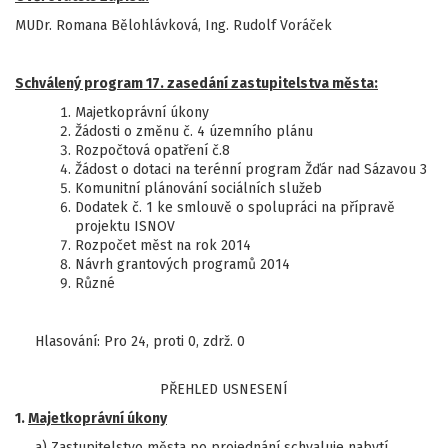
MUDr. Romana Bělohlávková, Ing. Rudolf Voráček
Schválený program 17. zasedání zastupitelstva města:
Majetkoprávní úkony
Žádosti o změnu č. 4 územního plánu
Rozpočtová opatření č.8
Žádost o dotaci na terénní program Žďár nad Sázavou 3
Komunitní plánování sociálních služeb
Dodatek č. 1 ke smlouvě o spolupráci na přípravě
projektu ISNOV
Rozpočet měst na rok 2014
Návrh grantových programů 2014
Různé
Hlasování: Pro 24, proti 0, zdrž. 0
PŘEHLED USNESENÍ
1.
Majetkoprávní úkony
a) Zastupitelstvo města po projednání schvaluje nabytí