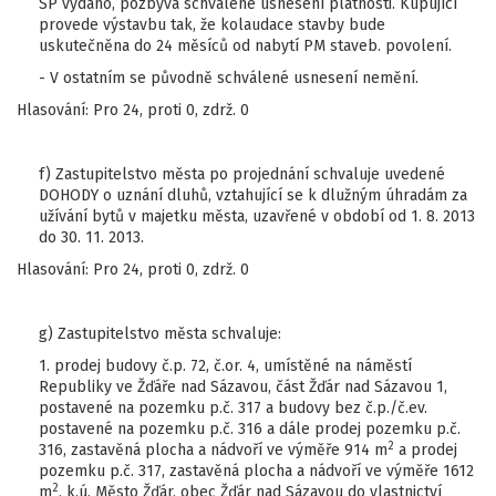
SP vydáno, pozbývá schválené usnesení platnosti. Kupující
provede výstavbu tak, že kolaudace stavby bude
uskutečněna do 24 měsíců od nabytí PM staveb. povolení.
- V ostatním se původně schválené usnesení nemění.
Hlasování: Pro 24, proti 0, zdrž. 0
f) Zastupitelstvo města po projednání schvaluje uvedené
DOHODY o uznání dluhů, vztahující se k dlužným úhradám za
užívání bytů v majetku města, uzavřené v období od 1. 8. 2013
do 30. 11. 2013.
Hlasování: Pro 24, proti 0, zdrž. 0
g) Zastupitelstvo města schvaluje:
1. prodej budovy č.p. 72, č.or. 4, umístěné na náměstí
Republiky ve Žďáře nad Sázavou, část Žďár nad Sázavou 1,
postavené na pozemku p.č. 317 a budovy bez č.p./č.ev.
postavené na pozemku p.č. 316 a dále prodej pozemku p.č.
2
316, zastavěná plocha a nádvoří ve výměře 914 m
a prodej
pozemku p.č. 317, zastavěná plocha a nádvoří ve výměře 1612
2
m
, k.ú. Město Žďár, obec Žďár nad Sázavou do vlastnictví