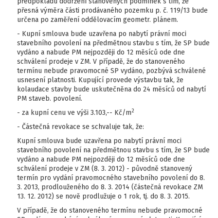
předpokladu dodržení stanovených podmínek s tím, že
přesná výměra části prodávaného pozemku p. č. 119/13 bude
určena po zaměření oddělovacím geometr. plánem.
- Kupní smlouva bude uzavřena po nabytí právní moci
stavebního povolení na předmětnou stavbu s tím, že SP bude
vydáno a nabude PM nejpozději do 12 měsíců ode dne
schválení prodeje v ZM. V případě, že do stanoveného
termínu nebude pravomocné SP vydáno, pozbývá schválené
usnesení platnosti. Kupující provede výstavbu tak, že
kolaudace stavby bude uskutečněna do 24 měsíců od nabytí
PM staveb. povolení.
2
- za kupní cenu ve výši 3.103,-- Kč/m
- Částečná revokace se schvaluje tak, že:
Kupní smlouva bude uzavřena po nabytí právní moci
stavebního povolení na předmětnou stavbu s tím, že SP bude
vydáno a nabude PM nejpozději do 12 měsíců ode dne
schválení prodeje v ZM (8. 3. 2012) - původně stanovený
termín pro vydání pravomocného stavebního povolení do 8.
3. 2013, prodlouženého do 8. 3. 2014 (částečná revokace ZM
13. 12. 2012) se nově prodlužuje o 1 rok, tj. do 8. 3. 2015.
V případě, že do stanoveného termínu nebude pravomocné