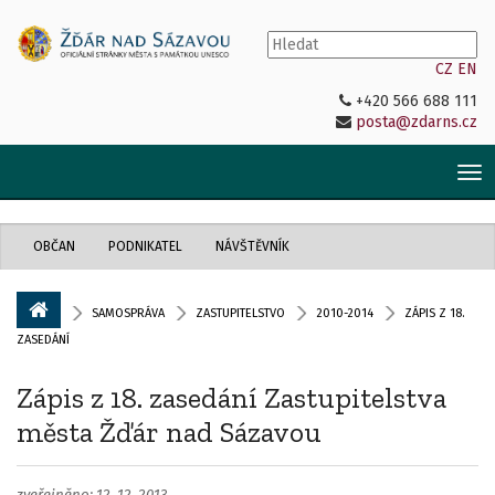
CZ
EN
+420 566 688 111
posta@zdarns.cz
Tog
nav
OBČAN
PODNIKATEL
NÁVŠTĚVNÍK
SAMOSPRÁVA
ZASTUPITELSTVO
2010-2014
ZÁPIS Z 18.
ZASEDÁNÍ
Zápis z 18. zasedání Zastupitelstva
města Žďár nad Sázavou