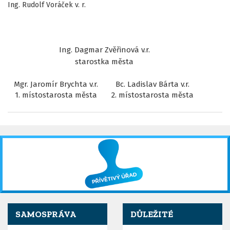
Ing. Rudolf Voráček v. r.
Ing. Dagmar Zvěřinová v.r.
starostka města
Mgr. Jaromír Brychta v.r.
Bc. Ladislav Bárta v.r.
1. místostarosta města
2. místostarosta města
SAMOSPRÁVA
DŮLEŽITÉ