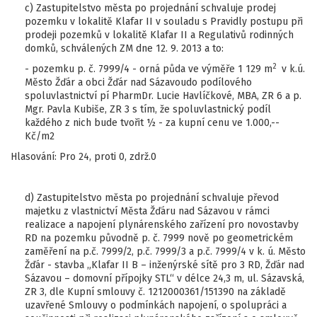
c) Zastupitelstvo města po projednání schvaluje prodej
pozemku v lokalitě Klafar II v souladu s Pravidly postupu při
prodeji pozemků v lokalitě Klafar II a Regulativů rodinných
domků, schválených ZM dne 12. 9. 2013 a to:
2
- pozemku p. č. 7999/4 - orná půda ve výměře 1 129 m
v k.ú.
Město Žďár a obci Žďár nad Sázavoudo podílového
spoluvlastnictví pí PharmDr. Lucie Havlíčkové, MBA, ZR 6 a p.
Mgr. Pavla Kubiše, ZR 3 s tím, že spoluvlastnický podíl
každého z nich bude tvořit ½ - za kupní cenu ve 1.000,--
Kč/m2
Hlasování: Pro 24, proti 0, zdrž.0
d) Zastupitelstvo města po projednání schvaluje převod
majetku z vlastnictví Města Žďáru nad Sázavou v rámci
realizace a napojení plynárenského zařízení pro novostavby
RD na pozemku původně p. č. 7999 nově po geometrickém
zaměření na p.č. 7999/2, p.č. 7999/3 a p.č. 7999/4 v k. ú. Město
Žďár - stavba „Klafar II B – inženýrské sítě pro 3 RD, Žďár nad
Sázavou – domovní přípojky STL“ v délce 24,3 m, ul. Sázavská,
ZR 3, dle Kupní smlouvy č. 1212000361/151390 na základě
uzavřené Smlouvy o podmínkách napojení, o spolupráci a