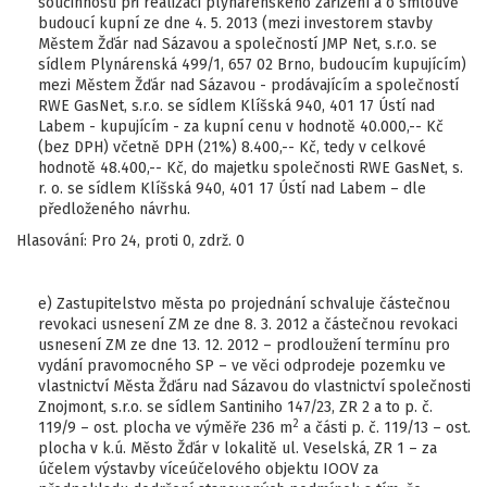
součinnosti při realizaci plynárenského zařízení a o smlouvě
budoucí kupní ze dne 4. 5. 2013 (mezi investorem stavby
Městem Žďár nad Sázavou a společností JMP Net, s.r.o. se
sídlem Plynárenská 499/1, 657 02 Brno, budoucím kupujícím)
mezi Městem Žďár nad Sázavou - prodávajícím a společností
RWE GasNet, s.r.o. se sídlem Klíšská 940, 401 17 Ústí nad
Labem - kupujícím - za kupní cenu v hodnotě 40.000,-- Kč
(bez DPH) včetně DPH (21%) 8.400,-- Kč, tedy v celkové
hodnotě 48.400,-- Kč, do majetku společnosti RWE GasNet, s.
r. o. se sídlem Klíšská 940, 401 17 Ústí nad Labem – dle
předloženého návrhu.
Hlasování: Pro 24, proti 0, zdrž. 0
e) Zastupitelstvo města po projednání schvaluje částečnou
revokaci usnesení ZM ze dne 8. 3. 2012 a částečnou revokaci
usnesení ZM ze dne 13. 12. 2012 – prodloužení termínu pro
vydání pravomocného SP – ve věci odprodeje pozemku ve
vlastnictví Města Žďáru nad Sázavou do vlastnictví společnosti
Znojmont, s.r.o. se sídlem Santiniho 147/23, ZR 2 a to p. č.
2
119/9 – ost. plocha ve výměře 236 m
a části p. č. 119/13 – ost.
plocha v k.ú. Město Žďár v lokalitě ul. Veselská, ZR 1 – za
účelem výstavby víceúčelového objektu IOOV za