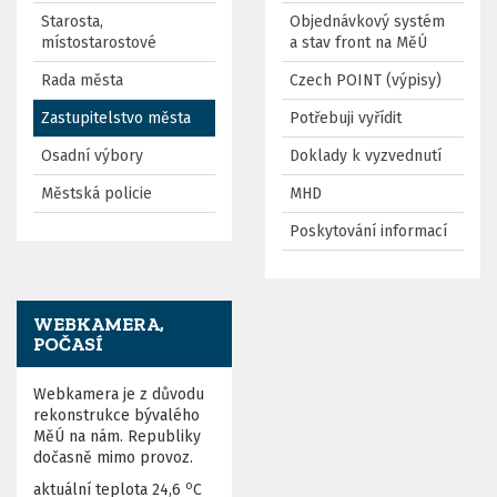
Starosta,
Objednávkový systém
místostarostové
a stav front na MěÚ
Rada města
Czech POINT (výpisy)
Zastupitelstvo města
Potřebuji vyřídit
Osadní výbory
Doklady k vyzvednutí
Městská policie
MHD
Poskytování informací
WEBKAMERA,
POČASÍ
Webkamera je z důvodu
rekonstrukce bývalého
MěÚ na nám. Republiky
dočasně mimo provoz.
o
aktuální teplota
24,6
C