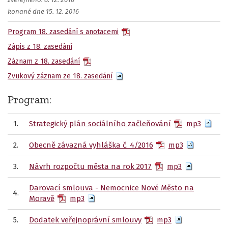
zveřejněno: 8. 12. 2016
konané dne 15. 12. 2016
Program 18. zasedání s anotacemi
Zápis z 18. zasedání
Záznam z 18. zasedání
Zvukový záznam ze 18. zasedání
Program:
1.
Strategický plán sociálního začleňování
mp3
2.
Obecně závazná vyhláška č. 4/2016
mp3
3.
Návrh rozpočtu města na rok 2017
mp3
Darovací smlouva - Nemocnice Nové Město na
4.
Moravě
mp3
5.
Dodatek veřejnoprávní smlouvy
mp3