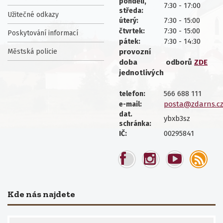
pondělí,
7:30 - 17:00
středa:
Užitečné odkazy
7:30 - 15:00
úterý:
7:30 - 15:00
čtvrtek:
Poskytování informací
7:30 - 14:30
pátek:
Městská policie
provozní
doba
odborů
ZDE
jednotlivých
566 688 111
telefon:
posta@zdarns.c
e-mail:
dat.
ybxb3sz
schránka:
00295841
IČ:
Kde nás najdete