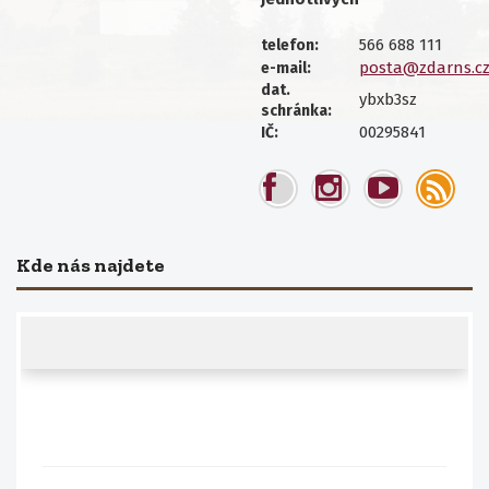
566 688 111
telefon:
posta@zdarns.c
e-mail:
dat.
ybxb3sz
schránka:
00295841
IČ:
Kde nás najdete