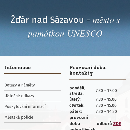
město s
Žďár nad Sázavou -
památkou UNESCO
Informace
Provozní doba,
kontakty
Dotazy a náměty
pondělí,
7:30 - 17:00
středa:
Užitečné odkazy
7:30 - 15:00
úterý:
7:30 - 15:00
čtvrtek:
Poskytování informací
7:30 - 14:30
pátek:
Městská policie
provozní
doba
odborů
ZDE
jednotlivých