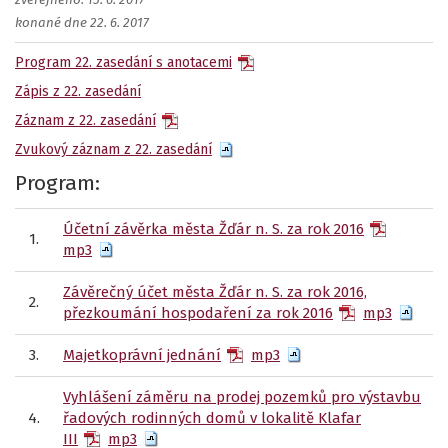
zveřejněno: 15. 6. 2017
konané dne 22. 6. 2017
Program 22. zasedání s anotacemi
Zápis z 22. zasedání
Záznam z 22. zasedání
Zvukový záznam z 22. zasedání
Program:
Účetní závěrka města Žďár n. S. za rok 2016
1.
mp3
Závěrečný účet města Žďár n. S. za rok 2016,
2.
přezkoumání hospodaření za rok 2016
mp3
3.
Majetkoprávní jednání
mp3
Vyhlášení záměru na prodej pozemků pro výstavbu
4.
řadových rodinných domů v lokalitě Klafar
III
mp3