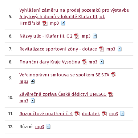
Vyhlášení záměru na prodej pozemků pro výstavbu
5.
4 bytových domů v lokalitě Klafar III, ul.
Hrnčířská
mp3
6.
Názvy ulic - Klafar III, C 2
mp3
7.
Revitalizace sportovní zóny - dotace
mp3
8.
Finanční dary Kraje Vysočina
mp3
Veřejnoprávní smlouva se spolkem SE.S.TA
9.
mp3
Závěrečná zpráva České dědictví UNESCO
10.
mp3
11.
Rozpočtové opatření č. 4
dodatek
mp3
12.
Různé
mp3